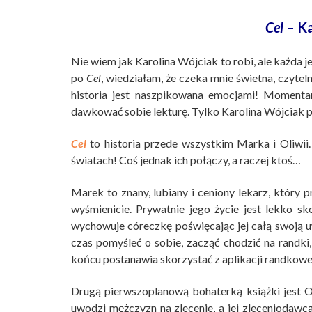
Cel
– K
Nie wiem jak Karolina Wójciak to robi, ale każda je
po
Cel
, wiedziałam, że czeka mnie świetna, czytel
historia jest naszpikowana emocjami! Momentam
dawkować sobie lekturę. Tylko Karolina Wójciak p
Cel
to historia przede wszystkim Marka i Oliwii.
światach! Coś jednak ich połączy, a raczej ktoś…
Marek to znany, lubiany i ceniony lekarz, który
wyśmienicie. Prywatnie jego życie jest lekko 
wychowuje córeczkę poświęcając jej całą swoją uw
czas pomyśleć o sobie, zacząć chodzić na randki,
końcu postanawia skorzystać z aplikacji randkow
Drugą pierwszoplanową bohaterką książki jest 
uwodzi mężczyzn na zlecenie, a jej zleceniodawcą