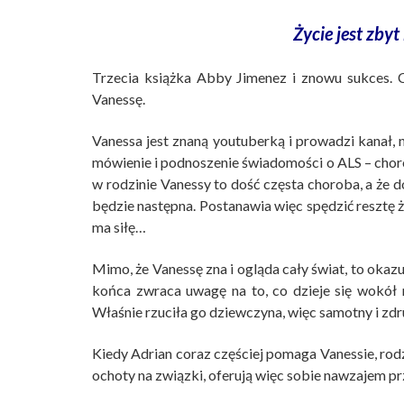
Życie jest zby
Trzecia książka Abby Jimenez i znowu sukces. Cz
Vanessę.
Vanessa jest znaną youtuberką i prowadzi kanał, 
mówienie i podnoszenie świadomości o ALS – chorob
w rodzinie Vanessy to dość częsta choroba, a że d
będzie następna. Postanawia więc spędzić resztę ży
ma siłę…
Mimo, że Vanessę zna i ogląda cały świat, to okazuj
końca zwraca uwagę na to, co dzieje się wokół
Właśnie rzuciła go dziewczyna, więc samotny i zdr
Kiedy Adrian coraz częściej pomaga Vanessie, rodzi 
ochoty na związki, oferują więc sobie nawzajem prz