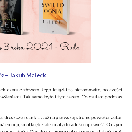
ia
– Jakub Małecki
h czaruje słowem. Jego książki są niesamowite, po części
emyśleniami. Tak samo było i tym razem. Co czułam podczas
s dreszcze i ciarki … Już na pierwszej stronie powieści, autor
ą emocji, smutku, łez ale i małych radości opowieść. O czym
i o przyszłości. O walce z samym sobą i swoimi słabościami.