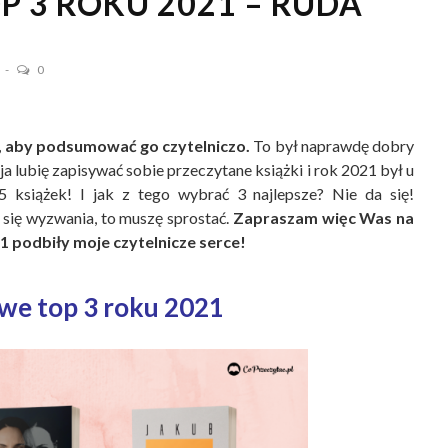
 3 ROKU 2021 – RUDA
2
0
s, aby podsumować go czytelniczo.
To był naprawdę dobry
 ja lubię zapisywać sobie przeczytane książki i rok 2021 był u
książek! I jak z tego wybrać 3 najlepsze? Nie da się!
się wyzwania, to muszę sprostać.
Zapraszam więc Was na
21 podbiły moje czytelnicze serce!
we top 3 roku 2021