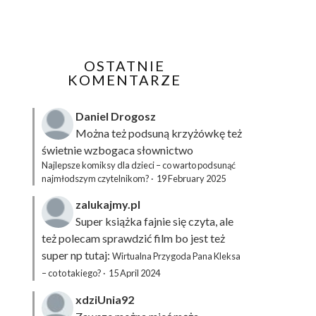
OSTATNIE
KOMENTARZE
Daniel Drogosz
Można też podsuną
krzyżówkę
też
świetnie wzbogaca słownictwo
Najlepsze komiksy dla dzieci – co warto podsunąć
najmłodszym czytelnikom?
·
19 February 2025
zalukajmy.pl
Super książka fajnie się czyta, ale
też polecam sprawdzić film bo jest też
super np tutaj:
Wirtualna Przygoda Pana Kleksa
– co to takiego?
·
15 April 2024
xdziUnia92