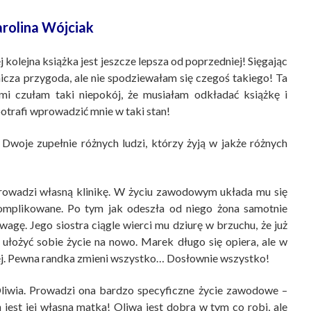
arolina Wójciak
j kolejna książka jest jeszcze lepsza od poprzedniej! Sięgając
nicza przygoda, ale nie spodziewałam się czegoś takiego! Ta
i czułam taki niepokój, że musiałam odkładać książkę i
otrafi wprowadzić mnie w taki stan!
 Dwoje zupełnie różnych ludzi, którzy żyją w jakże różnych
 prowadzi własną klinikę. W życiu zawodowym układa mu się
skomplikowane. Po tym jak odeszła od niego żona samotnie
agę. Jego siostra ciągle wierci mu dziurę w brzuchu, że już
 ułożyć sobie życie na nowo. Marek długo się opiera, ale w
ej. Pewna randka zmieni wszystko… Dosłownie wszystko!
Oliwia. Prowadzi ona bardzo specyficzne życie zawodowe –
 jest jej własna matka! Oliwa jest dobra w tym co robi, ale