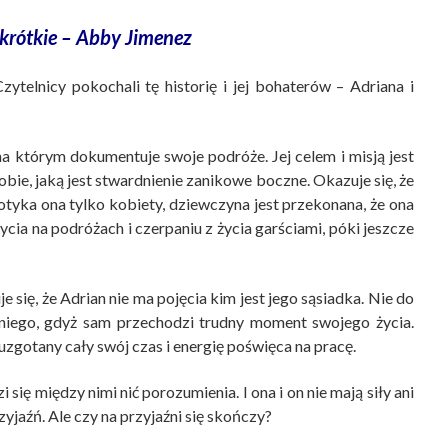
t krótkie – Abby Jimenez
ytelnicy pokochali tę historię i jej bohaterów – Adriana i
na którym dokumentuje swoje podróże. Jej celem i misją jest
ie, jaką jest stwardnienie zanikowe boczne. Okazuje się, że
otyka ona tylko kobiety, dziewczyna jest przekonana, że ona
cia na podróżach i czerpaniu z życia garściami, póki jeszcze
e się, że Adrian nie ma pojęcia kim jest jego sąsiadka. Nie do
 niego, gdyż sam przechodzi trudny moment swojego życia.
uzgotany cały swój czas i energię poświęca na pracę.
się między nimi nić porozumienia. I ona i on nie mają siły ani
yjaźń. Ale czy na przyjaźni się skończy?