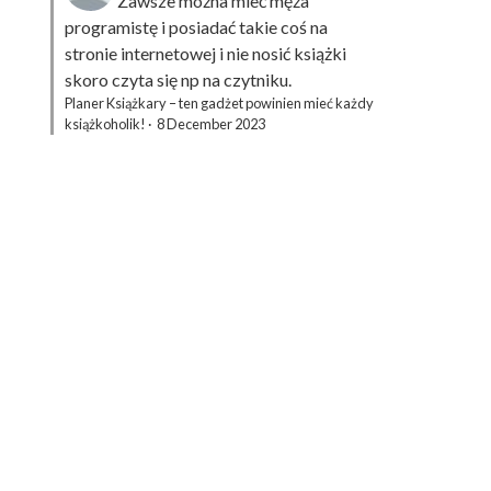
Zawsze można mieć męża
programistę i posiadać takie coś na
stronie internetowej i nie nosić książki
skoro czyta się np na czytniku.
Planer Książkary – ten gadżet powinien mieć każdy
książkoholik!
·
8 December 2023