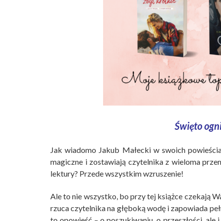
Święto ogn
Jak wiadomo Jakub Małecki w swoich powieściac
magiczne i zostawiają czytelnika z wieloma prz
lektury? Przede wszystkim wzruszenie!
Ale to nie wszystko, bo przy tej książce czekają Wa
rzuca czytelnika na głęboką wodę i zapowiada pełn
to opowieść – o poszukiwaniu, o przeszłości, ale 