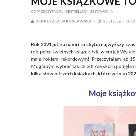
MOJE KSIĄŻKOWE TOP
COPRZECZYTAC.PL
- BESTSELLERY I ZESTAWIENIA
AGNIESZKA JAROSŁAWSKA
25 stycznia 202
Rok 2021 już za nami i to chyba najwyższy cza
rok, pełen świetnych książek. Nie wiem jak Wy, ale
mnie rokiem rekordowym! Przeczytałam aż 155 
Mogłabym wybrać takich 30! Ale skoro podjęłam 
kilka słów o trzech książkach, które w roku 20
Moje książko