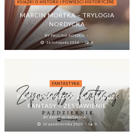
KSIĄŻKI O HISTORII I POWIEŚCI HISTORYCZNE
MARCIN MORTKA – TRYLOGIA
NORDYCKA
BY
PAULINA ROSZKO
16 listopada 2016
0
FANTASTYKA
PAŹDZIERNIKOWE ZAPOWIEDZI
FANTASY – ZESTAWIENIE
BY
ANNA ALIMOWSKA
12 października 2020
0