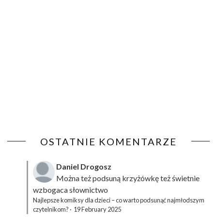
OSTATNIE KOMENTARZE
Daniel Drogosz
Można też podsuną
krzyżówkę
też świetnie
wzbogaca słownictwo
Najlepsze komiksy dla dzieci – co warto podsunąć najmłodszym
czytelnikom?
·
19 February 2025