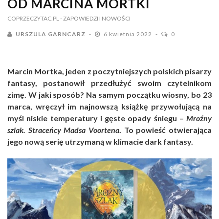
OD MARCINA MORTKI
COPRZECZYTAC.PL
- ZAPOWIEDZI I NOWOŚCI
URSZULA GARNCARZ
6 kwietnia 2022
0
Marcin Mortka, jeden z poczytniejszych polskich pisarzy
fantasy, postanowił przedłużyć swoim czytelnikom
zimę. W jaki sposób? Na samym początku wiosny, bo 23
marca, wręczył im najnowszą książkę przywołującą na
myśl niskie temperatury i gęste opady śniegu –
Mroźny
szlak. Straceńcy Madsa Voortena
. To powieść otwierająca
jego nową serię utrzymaną w klimacie dark fantasy.