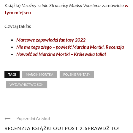
Książkę
Mroźny szlak. Straceńcy Madsa Voortena
zamówicie
w
tym miejscu
.
Czytaj także:
Marcowe zapowiedzi fantasy 2022
Nie ma tego złego – powieść Marcina Mortki. Recenzja
Nowość od Marcina Mortki – Królewska talia!
TAGI
MARCIN MORTKA
POLSKIE FANTASY
WYDAWNICTWO SQN
Poprzedni Artykuł
RECENZJA KSIĄŻKI OUTPOST 2. SPRAWDŹ TO!