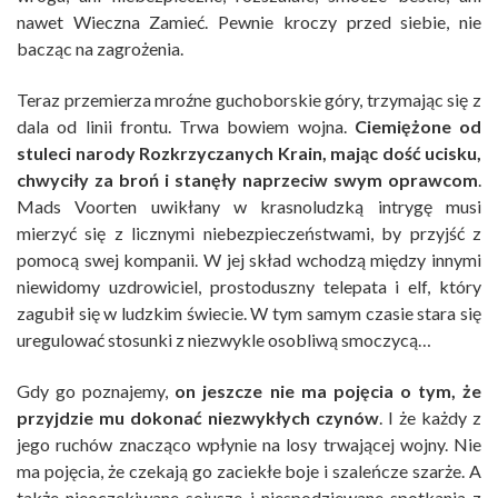
nawet Wieczna Zamieć. Pewnie kroczy przed siebie, nie
bacząc na zagrożenia.
Teraz przemierza mroźne guchoborskie góry, trzymając się z
dala od linii frontu. Trwa bowiem wojna.
Ciemiężone od
stuleci narody Rozkrzyczanych Krain, mając dość ucisku,
chwyciły za broń i stanęły naprzeciw swym oprawcom
.
Mads Voorten uwikłany w krasnoludzką intrygę musi
mierzyć się z licznymi niebezpieczeństwami, by przyjść z
pomocą swej kompanii. W jej skład wchodzą między innymi
niewidomy uzdrowiciel, prostoduszny telepata i elf, który
zagubił się w ludzkim świecie. W tym samym czasie stara się
uregulować stosunki z niezwykle osobliwą smoczycą…
Gdy go poznajemy,
on jeszcze nie ma pojęcia o tym, że
przyjdzie mu dokonać niezwykłych czynów
. I że każdy z
jego ruchów znacząco wpłynie na losy trwającej wojny. Nie
ma pojęcia, że czekają go zaciekłe boje i szaleńcze szarże. A
także nieoczekiwane sojusze i niespodziewane spotkania z