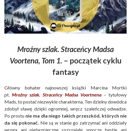
Mroźny szlak. Straceńcy Madsa
Voortena, Tom 1.
– początek cyklu
fantasy
Główny bohater najnowszej książki Marcina Mortki
pt.
Mroźny szlak. Straceńcy Madsa Voortnena
– tytułowy
Mads, to postać niezwykle charakterna. Ten dzielny dowódca
zdobył sławę dzięki ogromnej, wręcz szaleńczej odwadze.
Po prostu
nie ma dla niego takich przeszkód, których nie
da się pokonać.
Nie są w stanie go zatrzymać ani oddziały
wroga, ani niebezpieczne, rozszalałe, smocze bestie, ani