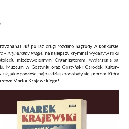
0
przyznana!
Już po raz drugi rozdano nagrody w konkursie,
ro – Kryminalny Magiel
, na najlepszy kryminał wydany w roku
stoleciu międzywojennym. Organizatorami wydarzenia są,
niu, Muzeum w Gostyniu oraz Gostyński Ośrodek Kultury
uż, jakie powieści najbardziej spodobały się jurorom. Która
rstwa Marka Krajewskiego!