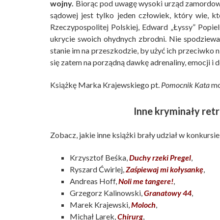
wojny.
Biorąc pod uwagę wysoki urząd zamordowa
sądowej jest tylko jeden człowiek, który wie, 
Rzeczypospolitej Polskiej, Edward „Łyssy” Popie
ukrycie swoich ohydnych zbrodni. Nie spodziewa si
stanie im na przeszkodzie, by użyć ich przeciwk
się zatem na porządną dawkę adrenaliny, emocji i 
Książkę Marka Krajewskiego pt.
Pomocnik Kata
mo
Inne kryminały re
Zobacz, jakie inne książki brały udział w konkursie
Krzysztof Beśka,
Duchy rzeki Pregel
,
Ryszard Ćwirlej,
Zaśpiewaj mi kołysankę
,
Andreas Hoff,
Noli me tangere!
,
Grzegorz Kalinowski,
Granatowy 44
,
Marek Krajewski,
Moloch
,
Michał Larek,
Chirurg
,