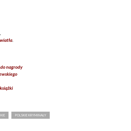
,
wiatła
.
r do nagrody
jewskiego
książki
KIE
POLSKIE KRYMINAŁY