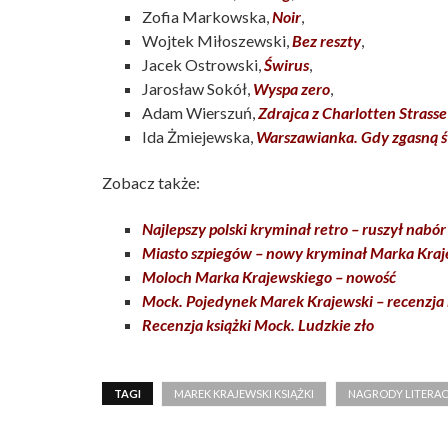
Zofia Markowska,
Noir
,
Wojtek Miłoszewski,
Bez reszty
,
Jacek Ostrowski,
Świrus
,
Jarosław Sokół,
Wyspa zero
,
Adam Wierszuń,
Zdrajca z Charlotten Strasse
Ida Żmiejewska,
Warszawianka. Gdy zgasną ś
Zobacz także:
Najlepszy polski kryminał retro – ruszył nabó
Miasto szpiegów – nowy kryminał Marka Kra
Moloch Marka Krajewskiego – nowość
Mock. Pojedynek Marek Krajewski – recenzja 
Recenzja książki Mock. Ludzkie zło
TAGI
MAREK KRAJEWSKI KSIĄŻKI
NAGRODY LITERAC