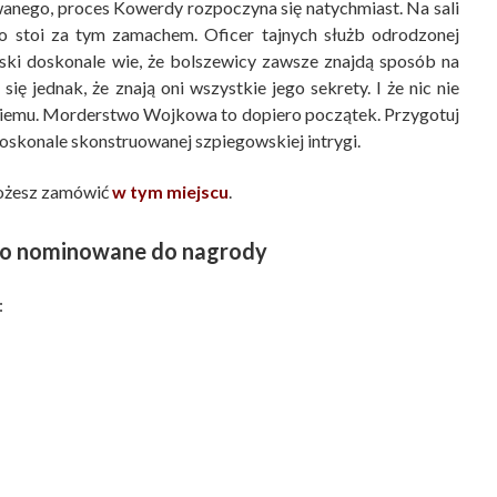
nego, proces Kowerdy rozpoczyna się natychmiast. Na sali
kto stoi za tym zamachem. Oficer tajnych służb odrodzonej
lski doskonale wie, że bolszewicy zawsze znajdą sposób na
ę jednak, że znają oni wszystkie jego sekrety. I że nic nie
o niemu. Morderstwo Wojkowa to dopiero początek. Przygotuj
doskonale skonstruowanej szpiegowskiej intrygi.
żesz zamówić
w tym miejscu
.
tro nominowane do nagrody
: