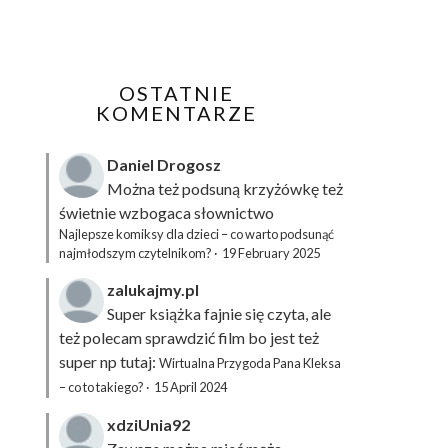
OSTATNIE
KOMENTARZE
Daniel Drogosz
Można też podsuną
krzyżówkę
też
świetnie wzbogaca słownictwo
Najlepsze komiksy dla dzieci – co warto podsunąć
najmłodszym czytelnikom?
·
19 February 2025
zalukajmy.pl
Super książka fajnie się czyta, ale
też polecam sprawdzić film bo jest też
super np tutaj:
Wirtualna Przygoda Pana Kleksa
– co to takiego?
·
15 April 2024
xdziUnia92