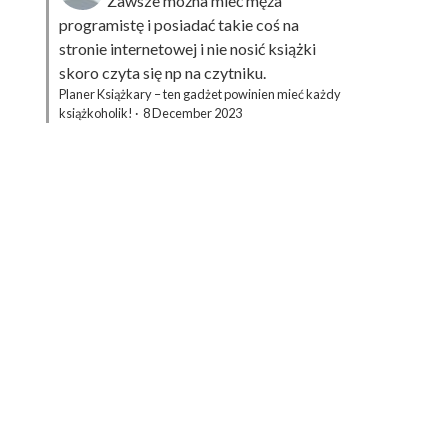
Zawsze można mieć męża
programistę i posiadać takie coś na
stronie internetowej i nie nosić książki
skoro czyta się np na czytniku.
Planer Książkary – ten gadżet powinien mieć każdy
książkoholik!
·
8 December 2023