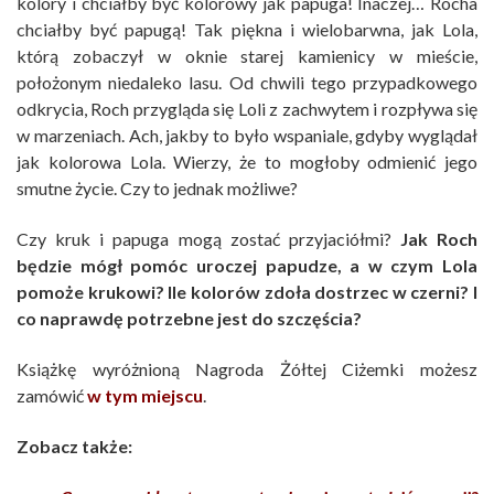
kolory i chciałby być kolorowy jak papuga! Inaczej… Rocha
chciałby być papugą! Tak piękna i wielobarwna, jak Lola,
którą zobaczył w oknie starej kamienicy w mieście,
położonym niedaleko lasu. Od chwili tego przypadkowego
odkrycia, Roch przygląda się Loli z zachwytem i rozpływa się
w marzeniach. Ach, jakby to było wspaniale, gdyby wyglądał
jak kolorowa Lola. Wierzy, że to mogłoby odmienić jego
smutne życie. Czy to jednak możliwe?
Czy kruk i papuga mogą zostać przyjaciółmi?
Jak Roch
będzie mógł pomóc uroczej papudze, a w czym Lola
pomoże krukowi? Ile kolorów zdoła dostrzec w czerni? I
co naprawdę potrzebne jest do szczęścia?
Książkę wyróżnioną Nagroda Żółtej Ciżemki możesz
zamówić
w tym miejscu
.
Zobacz także: