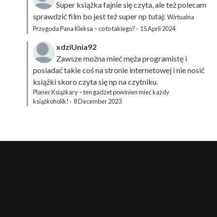
Super książka fajnie się czyta, ale też polecam
sprawdzić film bo jest też super np tutaj:
Wirtualna
Przygoda Pana Kleksa – co to takiego?
·
15 April 2024
xdziUnia92
Zawsze można mieć męża programistę i
posiadać takie coś na stronie internetowej i nie nosić
książki skoro czyta się np na czytniku.
Planer Książkary – ten gadżet powinien mieć każdy
książkoholik!
·
8 December 2023