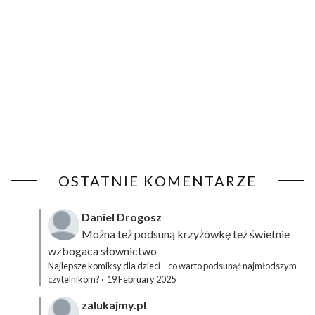
OSTATNIE KOMENTARZE
Daniel Drogosz
Można też podsuną
krzyżówkę
też świetnie
wzbogaca słownictwo
Najlepsze komiksy dla dzieci – co warto podsunąć najmłodszym
czytelnikom?
·
19 February 2025
zalukajmy.pl