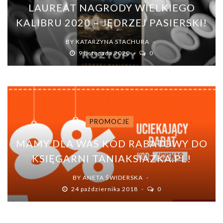
LAUREAT NAGRODY WIELKIEGO
KALIBRU 2020 – JĘDRZEJ PASIERSKI!
BY
KATARZYNA STACHURA
9 listopada 2020
0
PROMOCJE
MAMY DLA WAS KOD RABATOWY DO
KSIĘGARNI TANIAKSIAZKA.PL!
BY
ANETA ŚWIDERSKA
24 października 2018
0