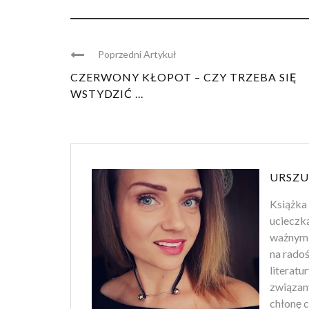
Poprzedni Artykuł
CZERWONY KŁOPOT – CZY TRZEBA SIĘ
WSTYDZIĆ ...
URSZU
Książka 
ucieczk
ważnym 
na rado
literatu
związan
chłonę c