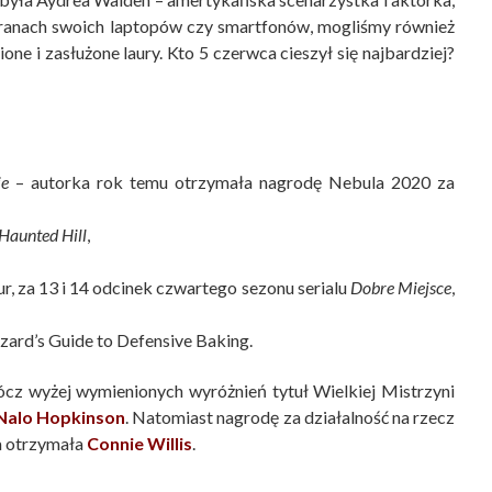
 ekranach swoich laptopów czy smartfonów, mogliśmy również
ne i zasłużone laury. Kto 5 czerwca cieszył się najbardziej?
ie
– autorka rok temu otrzymała nagrodę Nebula 2020 za
Haunted Hill
,
ur, za 13 i 14 odcinek czwartego sezonu serialu
Dobre Miejsce
,
Wizard’s Guide to Defensive Baking.
ócz wyżej wymienionych wyróżnień tytuł Wielkiej Mistrzyni
Nalo Hopkinson
. Natomiast nagrodę za działalność na rzecz
a otrzymała
Connie Willis
.