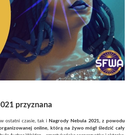
2021 przyznana
w ostatni czasie, tak i
Nagrody Nebula 2021, z powodu
rganizowanej online, którą na żywo mógł śledzić cały
była Aydrea Walden – amertykańska scenarzystka i aktorka,