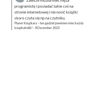
Zawsze można mieć męża
programistę i posiadać takie coś na
stronie internetowej i nie nosić książki
skoro czyta się np na czytniku.
Planer Książkary – ten gadżet powinien mieć każdy
książkoholik!
·
8 December 2023