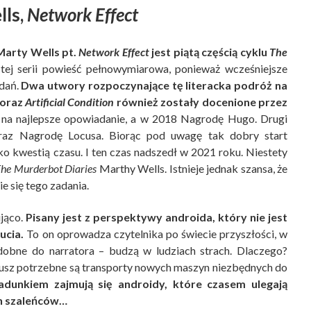
ls,
Network Effect
Marty Wells pt.
Network Effect
jest piątą częścią cyklu
The
tej serii powieść pełnowymiarowa, ponieważ wcześniejsze
adań.
Dwa utwory rozpoczynające tę literacka podróż na
oraz
Artificial Condition
również zostały docenione przez
 na najlepsze opowiadanie, a w 2018 Nagrodę Hugo. Drugi
raz Nagrodę Locusa. Biorąc pod uwagę tak dobry start
o kwestią czasu. I ten czas nadszedł w 2021 roku. Niestety
he Murderbot Diaries
Marthy Wells. Istnieje jednak szansa, że
e się tego zadania.
ująco.
Pisany jest z perspektywy androida, który nie jest
ucia.
To on oprowadza czytelnika po świecie przyszłości, w
obne do narratora – budzą w ludziach strach. Dlaczego?
rusz potrzebne są transporty nowych maszyn niezbędnych do
dunkiem zajmują się androidy, które czasem ulegają
ch szaleńców…