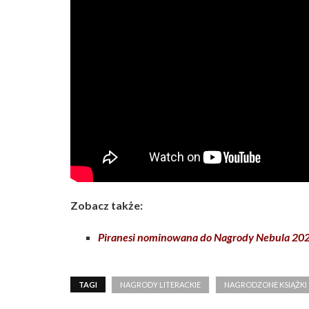
Zobacz także:
Piranesi nominowana do Nagrody Nebula 20
TAGI
NAGRODY LITERACKIE
NAGRODZONE KSIĄŻKI