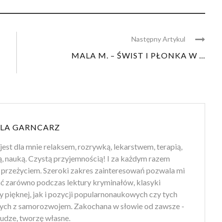
Następny Artykul
MALA M. – ŚWIST I PŁONKA W ...
LA GARNCARZ
jest dla mnie relaksem, rozrywką, lekarstwem, terapią,
ą, nauką. Czystą przyjemnością! I za każdym razem
przeżyciem. Szeroki zakres zainteresowań pozwala mi
ść zarówno podczas lektury kryminałów, klasyki
ry pięknej, jak i pozycji popularnonaukowych czy tych
ych z samorozwojem. Zakochana w słowie od zawsze -
udze, tworzę własne.