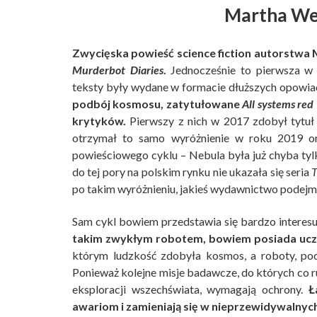
Martha Wel
Zwycięska powieść science fiction autorstwa 
Murderbot Diaries
.
Jednocześnie to pierwsza w 
teksty były wydane w formacie dłuższych opowi
podbój kosmosu, zatytułowane
All systems red
krytyków.
Pierwszy z nich w 2017 zdobył tytuł
otrzymał to samo wyróżnienie w roku 2019 o
powieściowego cyklu – Nebula była już chyba tylk
do tej pory na polskim rynku nie ukazała się seria
T
po takim wyróżnieniu, jakieś wydawnictwo podejmi
Sam cykl bowiem przedstawia się bardzo interes
takim zwykłym robotem, bowiem posiada ucz
którym ludzkość zdobyła kosmos, a roboty, pod
Ponieważ kolejne misje badawcze, do których co 
eksploracji wszechświata, wymagają ochrony.
Ła
awariom i zamieniają się w nieprzewidywalny