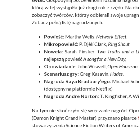
którą w tej wystąpiła już drugi rok z rzędu. Na
zobaczyć twórców, którzy odbierali swoje upragnio
Zobacz pełną listę nagrodzonych:
Powieść
: Martha Wells,
Network Effect
,
Mikropowieść
: P. Djèlí Clark,
Ring Shout
,
Nowela
: Sarah Pinsker,
Two Truths and a L
najlepszą powieść
A song for a New Day,
Opowiadanie
: John Wiswell,
Open House on 
Scenariusz gry
: Greg Kasavin,
Hades
,
Nagroda Raya Bradbury’ego
: Michael Sch
(dostępny na platformie Netflix)
Nagroda Andre Norton
: T. Kingfisher, A 
Na tym nie skończyło się wręczanie nagród. Opr
(Damon Knight Grand Master) przyznano pisarce
stowarzyszenia Science Fiction Writers of Americ