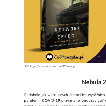
Fot: https://www.facebook.com/SFWA.org/
Nebula 
Podobnie jak wiele innych literackich wyróżnień 
pandemii COVID-19 przyznano podczas gali o
świat.
Gospodynią 56. ceremonii rozdania nagród 