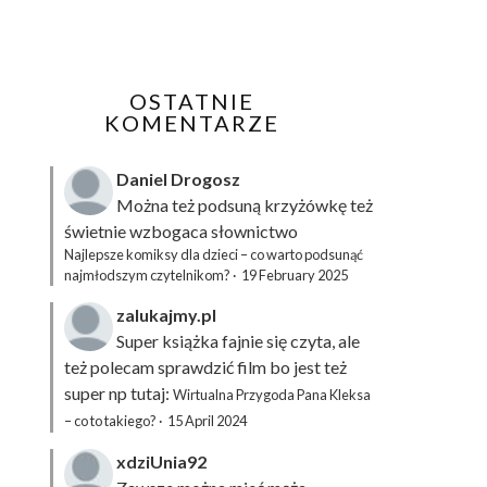
OSTATNIE
KOMENTARZE
Daniel Drogosz
Można też podsuną
krzyżówkę
też
świetnie wzbogaca słownictwo
Najlepsze komiksy dla dzieci – co warto podsunąć
najmłodszym czytelnikom?
·
19 February 2025
zalukajmy.pl
Super książka fajnie się czyta, ale
też polecam sprawdzić film bo jest też
super np tutaj:
Wirtualna Przygoda Pana Kleksa
– co to takiego?
·
15 April 2024
xdziUnia92