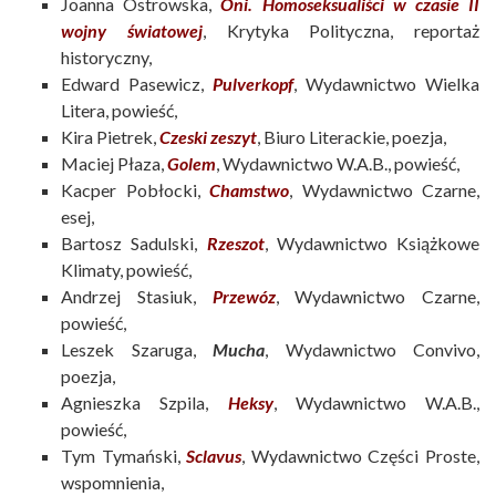
Joanna Ostrowska,
Oni. Homoseksualiści w czasie II
wojny światowej
, Krytyka Polityczna, reportaż
historyczny,
Edward Pasewicz,
Pulverkopf
, Wydawnictwo Wielka
Litera, powieść,
Kira Pietrek,
Czeski zeszyt
, Biuro Literackie, poezja,
Maciej Płaza,
Golem
, Wydawnictwo W.A.B., powieść,
Kacper Pobłocki,
Chamstwo
, Wydawnictwo Czarne,
esej,
Bartosz Sadulski,
Rzeszot
, Wydawnictwo Książkowe
Klimaty, powieść,
Andrzej Stasiuk,
Przewóz
, Wydawnictwo Czarne,
powieść,
Leszek Szaruga,
Mucha
, Wydawnictwo Convivo,
poezja,
Agnieszka Szpila,
Heksy
, Wydawnictwo W.A.B.,
powieść,
Tym Tymański,
Sclavus
, Wydawnictwo Części Proste,
wspomnienia,