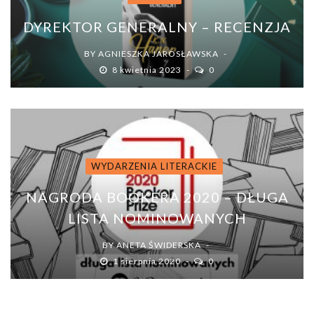
DYREKTOR GENERALNY – RECENZJA
BY
AGNIESZKA JAROSŁAWSKA
8 kwietnia 2023
0
WYDARZENIA LITERACKIE
NAGRODA BOOKERA 2020 – DŁUGA
LISTA NOMINOWANYCH
BY
ANETA ŚWIDERSKA
1 sierpnia 2020
0