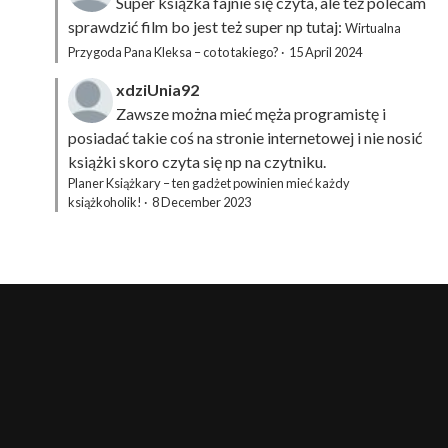
Super książka fajnie się czyta, ale też polecam
sprawdzić film bo jest też super np tutaj:
Wirtualna
Przygoda Pana Kleksa – co to takiego?
·
15 April 2024
xdziUnia92
Zawsze można mieć męża programistę i
posiadać takie coś na stronie internetowej i nie nosić
książki skoro czyta się np na czytniku.
Planer Książkary – ten gadżet powinien mieć każdy
książkoholik!
·
8 December 2023