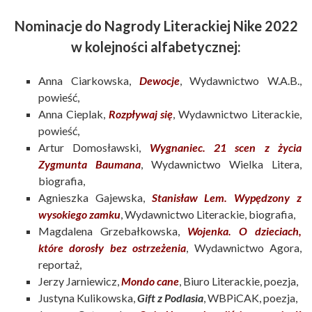
Nominacje do Nagrody Literackiej Nike 2022
w kolejności alfabetycznej:
Anna Ciarkowska,
Dewocje
, Wydawnictwo W.A.B.,
powieść,
Anna Cieplak,
Rozpływaj się
, Wydawnictwo Literackie,
powieść,
Artur Domosławski,
Wygnaniec. 21 scen z życia
Zygmunta Baumana
, Wydawnictwo Wielka Litera,
biografia,
Agnieszka Gajewska,
Stanisław Lem. Wypędzony z
wysokiego zamku
, Wydawnictwo Literackie, biografia,
Magdalena Grzebałkowska,
Wojenka. O dzieciach,
które dorosły bez ostrzeżenia
, Wydawnictwo Agora,
reportaż,
Jerzy Jarniewicz,
Mondo cane
, Biuro Literackie, poezja,
Justyna Kulikowska,
Gift z Podlasia
, WBPiCAK, poezja,