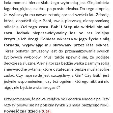
lada moment bierze ślub. Jego wybranką jest Gin, kobieta
łagodna, piękna, czuła – po prostu idealna. Do tego stopnia,
że wybaczyła mu nawet zdradę sprzed sześciu lat. Zdradę,
której dopuścił się z Babi, swoją pierwszą, niezapomnianą
miłością.
Od tego czasu Babi i Step nie widzieli się ani
razu. Jednak nieprzewidywalny los po raz kolejny
krzyżuje ich drogi. Kobieta wkracza w jego życie z siłą
tornada, wyjawiając mu skrywany przez lata sekret.
Teraz bohater zmuszony jest do przeanalizowania swoich
życiowych wyborów. Musi także upewnić się, że podjęte
decyzje są słuszne. Ale najgorsza będzie walka z samym sobą
i niewygodne pytania, które ostatecznie będzie musiał sobie
zadać. Czy naprawdę jest szczęśliwy z Gin? Czy Babi jest
jedynie wspomnieniem, czy też ogniem, którego nikt ani nic
nigdy nie będzie w stanie ugasić?
Przypominamy, że nowa książka od Federica Moccia pt.
Trzy
razy ty
pojawi się na polskim rynku 23 maja bieżącego roku.
Powieść znajdziecie
tutaj
.