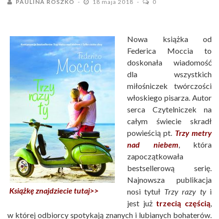
PAULINA ROSZKO
18 maja 2018
0
Nowa książka od
Federica Moccia to
doskonała wiadomość
dla wszystkich
miłośniczek twórczości
włoskiego pisarza. Autor
serca Czytelniczek na
całym świecie skradł
powieścią pt.
Trzy metry
nad niebem
, która
zapoczątkowała
bestsellerową serię.
Najnowsza publikacja
Książkę znajdziecie tutaj>>
nosi tytuł
Trzy razy ty
i
jest już
trzecią częścią
,
w której odbiorcy spotykają znanych i lubianych bohaterów.