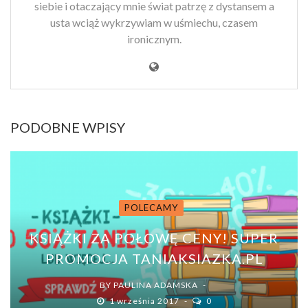
siebie i otaczający mnie świat patrzę z dystansem a
usta wciąż wykrzywiam w uśmiechu, czasem
ironicznym.
PODOBNE WPISY
POLECAMY
KSIĄŻKI ZA POŁOWĘ CENY! SUPER
PROMOCJA TANIAKSIAZKA.PL
BY
PAULINA ADAMSKA
1 września 2017
0