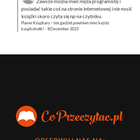
Zawsze można mieć męża programistę i
posiadać takie coś na stronie internetowej i nie nosić
książki skoro czyta się np na czytniku.
Planer Książkary – ten gadżet powinien mieć każdy
książkoholik!
·
8 December 2023
OBSERWUJ NAS NA: