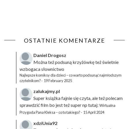
OSTATNIE KOMENTARZE
Daniel Drogosz
Można też podsuną
krzyżówkę
też świetnie
wzbogaca słownictwo
Najlepsze komiksy dla dzieci – co warto podsunąć najmłodszym
czytelnikom?
·
19 February 2025
zalukajmy.pl
Super książka fajnie się czyta, ale też polecam
sprawdzić film bo jest też super np tutaj:
Wirtualna
Przygoda Pana Kleksa – co to takiego?
·
15 April 2024
xdziUnia92