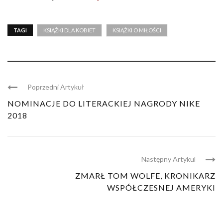
TAGI
KSIĄŻKI DLA KOBIET
KSIĄŻKI O MIŁOŚCI
Poprzedni Artykuł
NOMINACJE DO LITERACKIEJ NAGRODY NIKE
2018
Następny Artykul
ZMARŁ TOM WOLFE, KRONIKARZ
WSPÓŁCZESNEJ AMERYKI