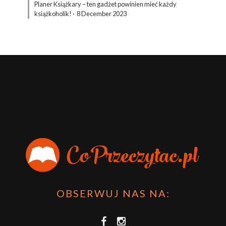
Planer Książkary – ten gadżet powinien mieć każdy
książkoholik!
·
8 December 2023
OBSERWUJ NAS NA: