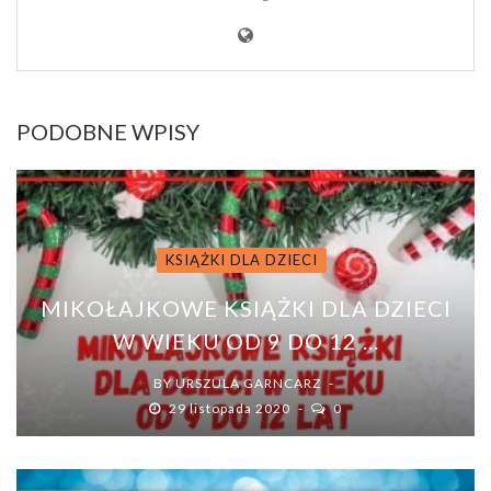
PODOBNE WPISY
KSIĄŻKI DLA DZIECI
MIKOŁAJKOWE KSIĄŻKI DLA DZIECI
W WIEKU OD 9 DO 12 ...
BY
URSZULA GARNCARZ
29 listopada 2020
0