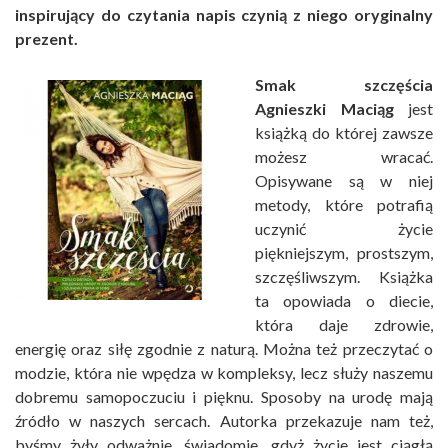
inspirujący do czytania napis
czynią z niego oryginalny
prezent.
Smak szczęścia
Agnieszki Maciąg
jest
książką do której zawsze
możesz wracać.
Opisywane są w niej
metody, które potrafią
uczynić życie
piękniejszym, prostszym,
szczęśliwszym. Książka
ta opowiada o diecie,
która daje zdrowie,
energię oraz siłę zgodnie z naturą. Można też przeczytać o
modzie, która nie wpędza w kompleksy, lecz służy naszemu
dobremu samopoczuciu i pięknu. Sposoby na urodę mają
źródło w naszych sercach. Autorka przekazuje nam też,
byśmy żyły odważnie, świadomie, gdyż życie jest ciągłą