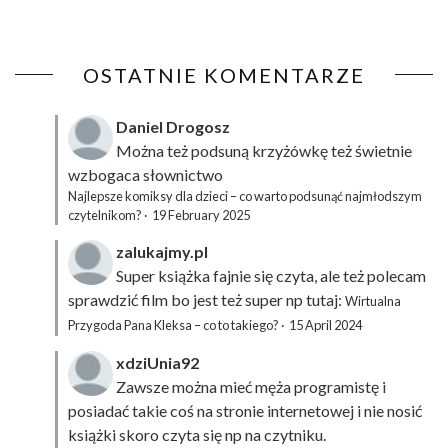
OSTATNIE KOMENTARZE
Daniel Drogosz
Można też podsuną
krzyżówkę
też świetnie
wzbogaca słownictwo
Najlepsze komiksy dla dzieci – co warto podsunąć najmłodszym
czytelnikom?
·
19 February 2025
zalukajmy.pl
Super książka fajnie się czyta, ale też polecam
sprawdzić film bo jest też super np tutaj:
Wirtualna
Przygoda Pana Kleksa – co to takiego?
·
15 April 2024
xdziUnia92
Zawsze można mieć męża programistę i
posiadać takie coś na stronie internetowej i nie nosić
książki skoro czyta się np na czytniku.