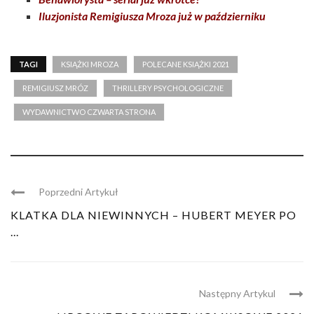
Iluzjonista Remigiusza Mroza już w październiku
TAGI
KSIĄŻKI MROZA
POLECANE KSIĄŻKI 2021
REMIGIUSZ MRÓZ
THRILLERY PSYCHOLOGICZNE
WYDAWNICTWO CZWARTA STRONA
Poprzedni Artykuł
KLATKA DLA NIEWINNYCH – HUBERT MEYER PO
...
Następny Artykul