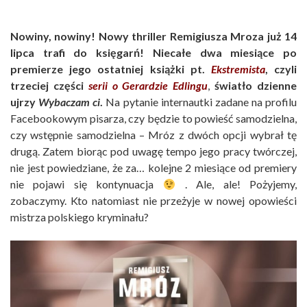
Nowiny, nowiny! Nowy thriller Remigiusza Mroza już 14
lipca trafi do księgarń! Niecałe dwa miesiące po
premierze jego ostatniej książki pt.
Ekstremista
, czyli
trzeciej części
serii o Gerardzie Edlingu
,
światło dzienne
ujrzy
Wybaczam ci
.
Na pytanie internautki zadane na profilu
Facebookowym pisarza, czy będzie to powieść samodzielna,
czy wstępnie samodzielna – Mróz z dwóch opcji wybrał tę
drugą. Zatem biorąc pod uwagę tempo jego pracy twórczej,
nie jest powiedziane, że za… kolejne 2 miesiące od premiery
nie pojawi się kontynuacja
. Ale, ale! Pożyjemy,
zobaczymy. Kto natomiast nie przeżyje w nowej opowieści
mistrza polskiego kryminału?