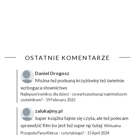
OSTATNIE KOMENTARZE
Daniel Drogosz
Można też podsuną
krzyżówkę
też świetnie
wzbogaca słownictwo
Najlepsze komiksy dla dzieci – co warto podsunąć najmłodszym
czytelnikom?
·
19 February 2025
zalukajmy.pl
Super książka fajnie się czyta, ale też polecam
sprawdzić film bo jest też super np tutaj:
Wirtualna
Przygoda Pana Kleksa – co to takiego?
·
15 April 2024