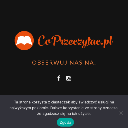
OBSERWUJ NAS NA:
Ta strona korzysta z ciasteczek aby świadczyć usługi na
najwyższym poziomie. Dalsze korzystanie ze strony oznacza,
że zgadzasz się na ich użycie.
COPRZECZYTAĆ.PL 2021 | STRONA WYKORZYSTUJE PLIKI COOKIES |
Zgoda
ZAPOZNAJ SIĘ Z
POLITYKĄ PRYWATNOŚCI