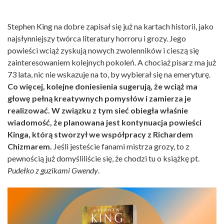
Stephen King na dobre zapisał się już na kartach historii, jako
najsłynniejszy twórca literatury horroru i grozy. Jego
powieści wciąż zyskują nowych zwolenników i cieszą się
zainteresowaniem kolejnych pokoleń. A chociaż pisarz ma już
73 lata, nic nie wskazuje na to, by wybierał się na emeryturę.
Co więcej, kolejne doniesienia sugerują, że wciąż ma
głowę pełną kreatywnych pomysłów i zamierza je
realizować. W związku z tym sieć obiegła właśnie
wiadomość, że planowana jest kontynuacja powieści
Kinga, którą stworzył we współpracy z Richardem
Chizmarem.
Jeśli jesteście fanami mistrza grozy, to z
pewnością już domyśliliście się, że chodzi tu o książkę pt.
Pudełko z guzikami Gwendy
.