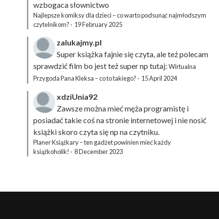
wzbogaca słownictwo
Najlepsze komiksy dla dzieci – co warto podsunąć najmłodszym
czytelnikom?
·
19 February 2025
zalukajmy.pl
Super książka fajnie się czyta, ale też polecam
sprawdzić film bo jest też super np tutaj:
Wirtualna
Przygoda Pana Kleksa – co to takiego?
·
15 April 2024
xdziUnia92
Zawsze można mieć męża programistę i
posiadać takie coś na stronie internetowej i nie nosić
książki skoro czyta się np na czytniku.
Planer Książkary – ten gadżet powinien mieć każdy
książkoholik!
·
8 December 2023