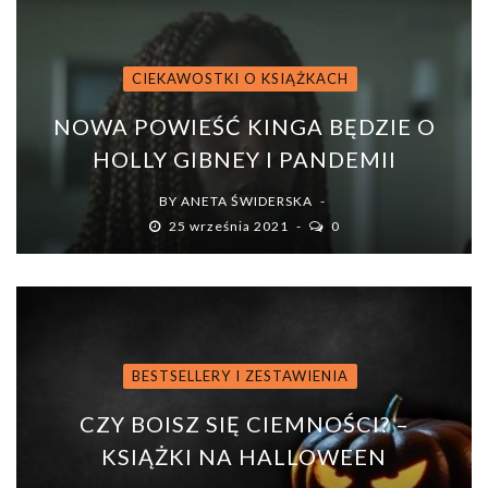
CIEKAWOSTKI O KSIĄŻKACH
NOWA POWIEŚĆ KINGA BĘDZIE O
HOLLY GIBNEY I PANDEMII
BY
ANETA ŚWIDERSKA
25 września 2021
0
BESTSELLERY I ZESTAWIENIA
CZY BOISZ SIĘ CIEMNOŚCI? –
KSIĄŻKI NA HALLOWEEN