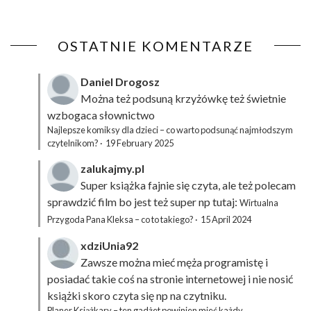
OSTATNIE KOMENTARZE
Daniel Drogosz
Można też podsuną
krzyżówkę
też świetnie
wzbogaca słownictwo
Najlepsze komiksy dla dzieci – co warto podsunąć najmłodszym
czytelnikom?
·
19 February 2025
zalukajmy.pl
Super książka fajnie się czyta, ale też polecam
sprawdzić film bo jest też super np tutaj:
Wirtualna
Przygoda Pana Kleksa – co to takiego?
·
15 April 2024
xdziUnia92
Zawsze można mieć męża programistę i
posiadać takie coś na stronie internetowej i nie nosić
książki skoro czyta się np na czytniku.
Planer Książkary – ten gadżet powinien mieć każdy