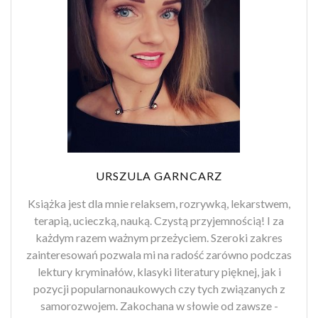
URSZULA GARNCARZ
Książka jest dla mnie relaksem, rozrywką, lekarstwem,
terapią, ucieczką, nauką. Czystą przyjemnością! I za
każdym razem ważnym przeżyciem. Szeroki zakres
zainteresowań pozwala mi na radość zarówno podczas
lektury kryminałów, klasyki literatury pięknej, jak i
pozycji popularnonaukowych czy tych związanych z
samorozwojem. Zakochana w słowie od zawsze -