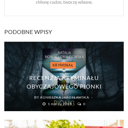
chłonę cudze, tworzę własne.
PODOBNE WPISY
KRYMINAŁ
RECENZJA KRYMINAŁU
OBYCZAJOWEGO PIONKI
BY
AGNIESZKA JAROSŁAWSKA
1 marca 2019
0