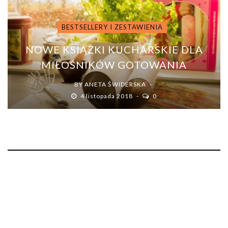
BESTSELLERY I ZESTAWIENIA
NOWE KSIĄŻKI KUCHARSKIE DLA
MIŁOŚNIKÓW GOTOWANIA
BY
ANETA ŚWIDERSKA
4 listopada 2018
0