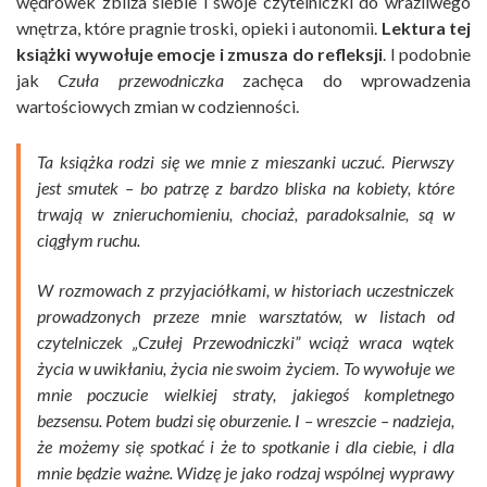
wędrówek zbliża siebie i swoje czytelniczki do wrażliwego
wnętrza, które pragnie troski, opieki i autonomii.
Lektura tej
książki wywołuje emocje i zmusza do refleksji
. I podobnie
jak
Czuła przewodniczka
zachęca do wprowadzenia
wartościowych zmian w codzienności.
Ta książka rodzi się we mnie z mieszanki uczuć. Pierwszy
jest smutek – bo patrzę z bardzo bliska na kobiety, które
trwają w znieruchomieniu, chociaż, paradoksalnie, są w
ciągłym ruchu.
W rozmowach z przyjaciółkami, w historiach uczestniczek
prowadzonych przeze mnie warsztatów, w listach od
czytelniczek „Czułej Przewodniczki” wciąż wraca wątek
życia w uwikłaniu, życia nie swoim życiem. To wywołuje we
mnie poczucie wielkiej straty, jakiegoś kompletnego
bezsensu. Potem budzi się oburzenie. I – wreszcie – nadzieja,
że możemy się spotkać i że to spotkanie i dla ciebie, i dla
mnie będzie ważne. Widzę je jako rodzaj wspólnej wyprawy