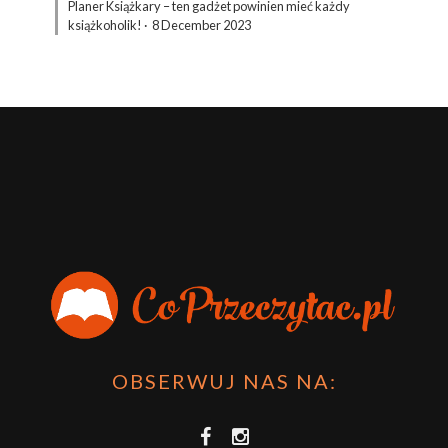
Planer Książkary – ten gadżet powinien mieć każdy
książkoholik!
·
8 December 2023
OBSERWUJ NAS NA: