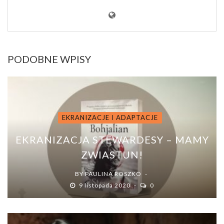
PODOBNE WPISY
EKRANIZACJE I ADAPTACJE
EKRANIZACJA STEWARDESY – MAMY
ZWIASTUN!
BY
PAULINA ROSZKO
9 listopada 2020
0