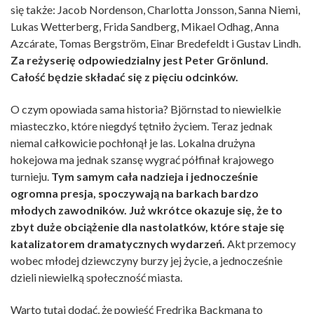
się także: Jacob Nordenson, Charlotta Jonsson, Sanna Niemi,
Lukas Wetterberg, Frida Sandberg, Mikael Odhag, Anna
Azcárate, Tomas Bergström, Einar Bredefeldt i Gustav Lindh.
Za reżyserię odpowiedzialny jest Peter Grönlund.
Całość będzie składać się z pięciu odcinków.
O czym opowiada sama historia? Björnstad to niewielkie
miasteczko, które niegdyś tętniło życiem. Teraz jednak
niemal całkowicie pochłonął je las. Lokalna drużyna
hokejowa ma jednak szansę wygrać półfinał krajowego
turnieju.
Tym samym cała nadzieja i jednocześnie
ogromna presja, spoczywają na barkach bardzo
młodych zawodników. Już wkrótce okazuje się, że to
zbyt duże obciążenie dla nastolatków, które staje się
katalizatorem dramatycznych wydarzeń.
Akt przemocy
wobec młodej dziewczyny burzy jej życie, a jednocześnie
dzieli niewielką społeczność miasta.
Warto tutaj dodać, że powieść Fredrika Backmana to