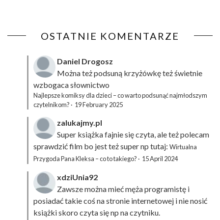
OSTATNIE KOMENTARZE
Daniel Drogosz
Można też podsuną
krzyżówkę
też świetnie
wzbogaca słownictwo
Najlepsze komiksy dla dzieci – co warto podsunąć najmłodszym
czytelnikom?
·
19 February 2025
zalukajmy.pl
Super książka fajnie się czyta, ale też polecam
sprawdzić film bo jest też super np tutaj:
Wirtualna
Przygoda Pana Kleksa – co to takiego?
·
15 April 2024
xdziUnia92
Zawsze można mieć męża programistę i
posiadać takie coś na stronie internetowej i nie nosić
książki skoro czyta się np na czytniku.