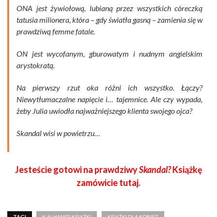
ONA jest żywiołową, lubianą przez wszystkich córeczką
tatusia milionera, która – gdy światła gasną – zamienia się w
prawdziwą femme fatale.
ON jest wycofanym, gburowatym i nudnym angielskim
arystokratą.
Na pierwszy rzut oka różni ich wszystko. Łączy?
Niewytłumaczalne napięcie i… tajemnice. Ale czy wypada,
żeby Julia uwiodła najważniejszego klienta swojego ojca?
Skandal wisi w powietrzu…
Jesteście gotowi na prawdziwy
Skandal?
Książkę
zamówicie tutaj.
TAGI
K. N. HANER KSIĄŻKI
KSIĄŻKI DLA KOBIET