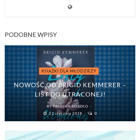
PODOBNE WPISY
KSIĄŻKI DLA MŁODZIEŻY
NOWOŚĆ OD BRIGID KEMMERER –
LIST DO UTRACONEJ!
BY
PAULINA ROSZKO
21 stycznia 2018
0