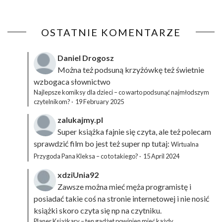
OSTATNIE KOMENTARZE
Daniel Drogosz
Można też podsuną
krzyżówkę
też świetnie
wzbogaca słownictwo
Najlepsze komiksy dla dzieci – co warto podsunąć najmłodszym
czytelnikom?
·
19 February 2025
zalukajmy.pl
Super książka fajnie się czyta, ale też polecam
sprawdzić film bo jest też super np tutaj:
Wirtualna
Przygoda Pana Kleksa – co to takiego?
·
15 April 2024
xdziUnia92
Zawsze można mieć męża programistę i
posiadać takie coś na stronie internetowej i nie nosić
książki skoro czyta się np na czytniku.
Planer Książkary – ten gadżet powinien mieć każdy