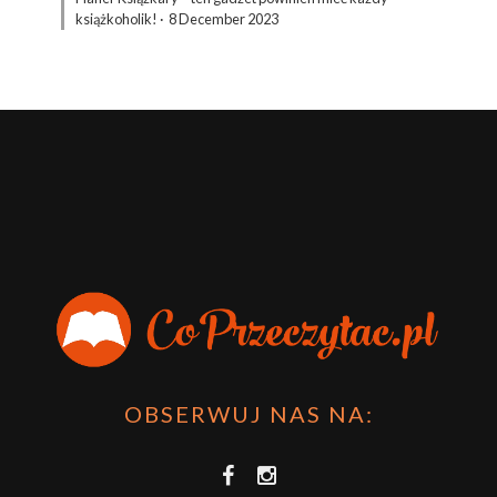
książkoholik!
·
8 December 2023
OBSERWUJ NAS NA: