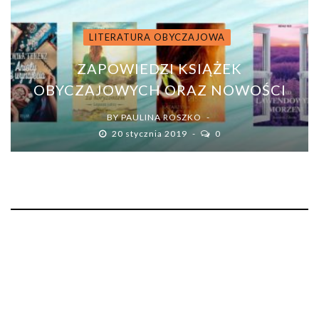
LITERATURA OBYCZAJOWA
ZAPOWIEDZI KSIĄŻEK
OBYCZAJOWYCH ORAZ NOWOŚCI
BY
PAULINA ROSZKO
20 stycznia 2019
0