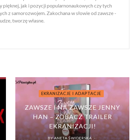
ry pięknej, jak i pozycji popularnonaukowych czy tych
ych z samorozwojem. Zakochana w słowie od zawsze -
udze, tworzę własne.
EKRANIZACJE I ADAPTACJE
ZAWSZE I NA ZAWSZE JENNY
HAN – ZOBACZ TRAILER
EKRANIZACJI!
BY
ANETA ŚWIDERSKA