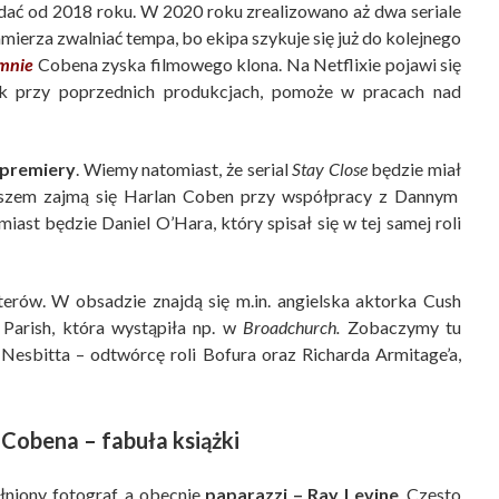
dać od 2018 roku. W 2020 roku zrealizowano aż dwa seriale
zamierza zwalniać tempa, bo ekipa szykuje się już do kolejnego
 mnie
Cobena zyska filmowego klona. Na Netflixie pojawi się
jak przy poprzednich produkcjach, pomoże w pracach nad
 premiery
. Wiemy natomiast, że serial
Stay Close
będzie miał
uszem zajmą się Harlan Coben przy współpracy z Dannym
ast będzie Daniel O’Hara, który spisał się w tej samej roli
erów. W obsadzie znajdą się m.in. angielska aktorka Cush
 Parish, która wystąpiła np. w
Broadchurch.
Zobaczymy tu
 Nesbitta – odtwórcę roli Bofura oraz
Richarda Armitage’a,
Cobena – fabuła książki
ełniony fotograf, a obecnie
paparazzi – Ray Levine
. Często