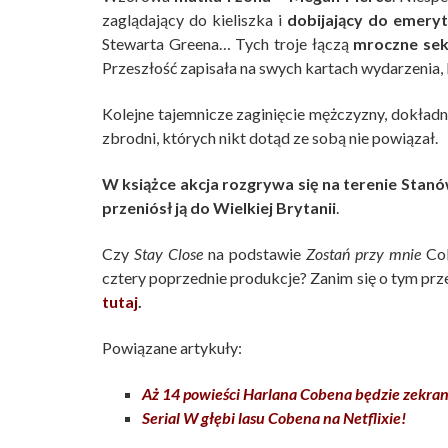
zaglądający do kieliszka i
dobijający do emery
Stewarta Greena… Tych troje łączą
mroczne sek
Przeszłość zapisała na swych kartach wydarzenia, 
Kolejne tajemnicze zaginięcie mężczyzny, dokładn
zbrodni, których nikt dotąd ze sobą nie powiązał.
W książce akcja rozgrywa się na terenie Stanó
przeniósł ją do Wielkiej Brytanii
.
Czy
Stay Close
na podstawie
Zostań przy mnie
Cob
cztery poprzednie produkcje? Zanim się o tym pr
tutaj
.
Powiązane artykuły:
Aż 14 powieści Harlana Cobena będzie zekran
Serial W głębi lasu Cobena na Netflixie!