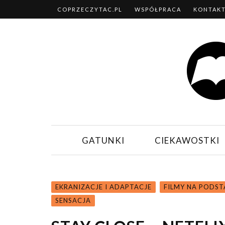
COPRZECZYTAC.PL
WSPÓŁPRACA
KONTAK
GATUNKI
CIEKAWOSTKI
EKRANIZACJE I ADAPTACJE
FILMY NA PODST
SENSACJA