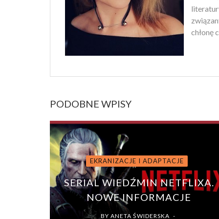
literatu
związan
chłonę c
PODOBNE WPISY
EKRANIZACJE I ADAPTACJE
SERIAL WIEDŹMIN NETFLIXA.
NOWE INFORMACJE
BY
ANETA ŚWIDERSKA