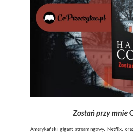
Zostań przy mnie
C
Amerykański gigant streamingowy, Netflix, ora