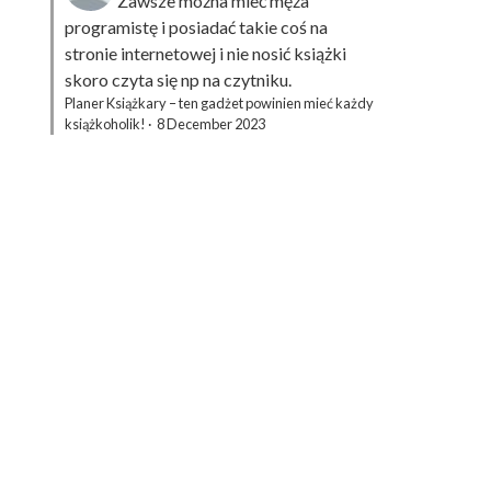
Zawsze można mieć męża
programistę i posiadać takie coś na
stronie internetowej i nie nosić książki
skoro czyta się np na czytniku.
Planer Książkary – ten gadżet powinien mieć każdy
książkoholik!
·
8 December 2023