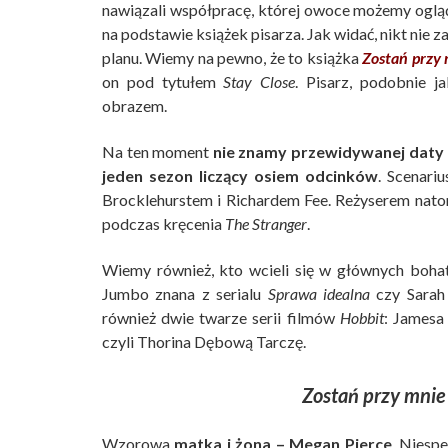
nawiązali współpracę, której owoce możemy oglą
na podstawie książek pisarza. Jak widać, nikt nie 
planu. Wiemy na pewno, że to książka
Zostań przy
on pod tytułem
Stay Close
. Pisarz, podobnie 
obrazem.
Na ten moment
nie znamy przewidywanej daty
jeden sezon liczący osiem odcinków
. Scenari
Brocklehurstem i Richardem Fee. Reżyserem natomi
podczas kręcenia
The Stranger
.
Wiemy również, kto wcieli się w głównych bohat
Jumbo znana z serialu
Sprawa idealna
czy Sarah
również dwie twarze serii filmów
Hobbit
: Jamesa
czyli Thorina Dębową Tarczę.
Zostań przy mnie
Wzorowa
matka i żona – Megan Pierce
. Niesp