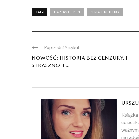
TAGI
HARLAN COBEN
SERIALE NETFLIXA
Poprzedni Artykuł
NOWOŚĆ: HISTORIA BEZ CENZURY. I
STRASZNO, I ...
URSZU
Książka 
ucieczk
ważnym 
na rado