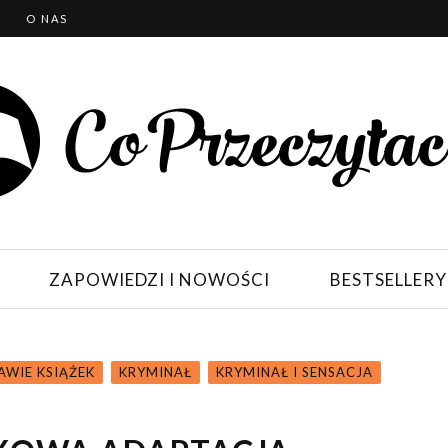
T
O NAS
ZAPOWIEDZI I NOWOŚCI
BESTSELLERY
AWIE KSIĄŻEK
KRYMINAŁ
KRYMINAŁ I SENSACJA