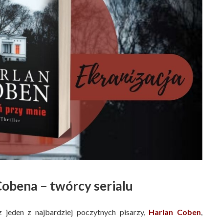
obena – twórcy serialu
z jeden z najbardziej poczytnych pisarzy,
Harlan Coben
,