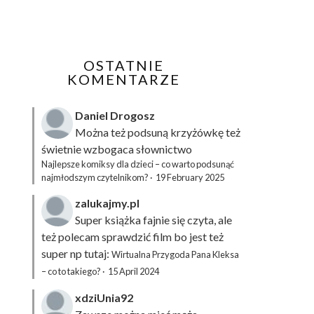
OSTATNIE
KOMENTARZE
Daniel Drogosz
Można też podsuną
krzyżówkę
też
świetnie wzbogaca słownictwo
Najlepsze komiksy dla dzieci – co warto podsunąć
najmłodszym czytelnikom?
·
19 February 2025
zalukajmy.pl
Super książka fajnie się czyta, ale
też polecam sprawdzić film bo jest też
super np tutaj:
Wirtualna Przygoda Pana Kleksa
– co to takiego?
·
15 April 2024
xdziUnia92