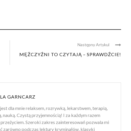
Następny Artykul
MĘŻCZYŹNI TO CZYTAJĄ – SPRAWDŹCIE!
LA GARNCARZ
jest dla mnie relaksem, rozrywką, lekarstwem, terapią,
ą, nauką. Czystą przyjemnością! I za każdym razem
przeżyciem. Szeroki zakres zainteresowań pozwala mi
ść zarówno podczas lektury kryminałów, klasyki