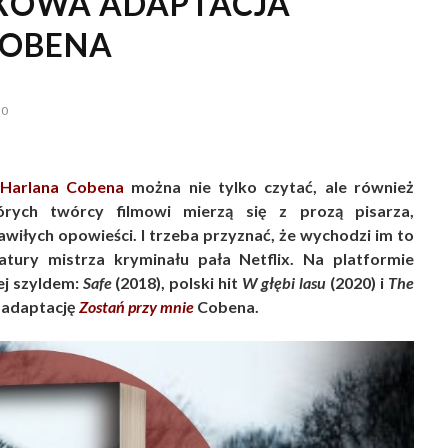
LIXOWA ADAPTACJA
COBENA
0
Harlana Cobena
można nie tylko czytać, ale również
órych twórcy filmowi mierzą się z prozą pisarza,
wiłych opowieści. I trzeba przyznać, że wychodzi im to
ratury mistrza kryminału pała Netflix. Na platformie
ej szyldem:
Safe
(2018), polski hit
W głębi lasu
(2020) i
The
 adaptację
Zostań przy mnie
Cobena.