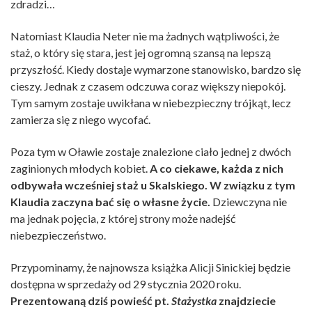
zdradzi…
Natomiast Klaudia Neter nie ma żadnych wątpliwości, że
staż, o który się stara, jest jej ogromną szansą na lepszą
przyszłość. Kiedy dostaje wymarzone stanowisko, bardzo się
cieszy. Jednak z czasem odczuwa coraz większy niepokój.
Tym samym zostaje uwikłana w niebezpieczny trójkąt, lecz
zamierza się z niego wycofać.
Poza tym w Oławie zostaje znalezione ciało jednej z dwóch
zaginionych młodych kobiet.
A co ciekawe, każda z nich
odbywała wcześniej staż u Skalskiego. W związku z tym
Klaudia zaczyna bać się o własne życie.
Dziewczyna nie
ma jednak pojęcia, z której strony może nadejść
niebezpieczeństwo.
Przypominamy, że najnowsza książka Alicji Sinickiej będzie
dostępna w sprzedaży od 29 stycznia 2020 roku.
Prezentowaną dziś powieść pt.
Stażystka
znajdziecie