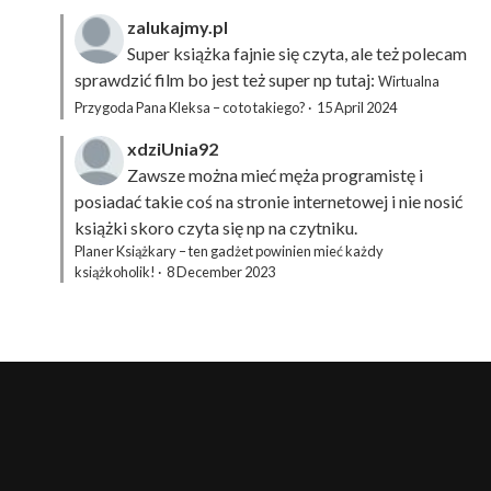
zalukajmy.pl
Super książka fajnie się czyta, ale też polecam
sprawdzić film bo jest też super np tutaj:
Wirtualna
Przygoda Pana Kleksa – co to takiego?
·
15 April 2024
xdziUnia92
Zawsze można mieć męża programistę i
posiadać takie coś na stronie internetowej i nie nosić
książki skoro czyta się np na czytniku.
Planer Książkary – ten gadżet powinien mieć każdy
książkoholik!
·
8 December 2023