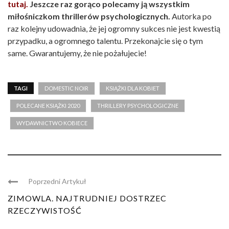
tutaj.
Jeszcze raz gorąco polecamy ją wszystkim
miłośniczkom thrillerów psychologicznych.
Autorka po
raz kolejny udowadnia, że jej ogromny sukces nie jest kwestią
przypadku, a ogromnego talentu. Przekonajcie się o tym
same. Gwarantujemy, że nie pożałujecie!
TAGI
DOMESTIC NOIR
KSIĄŻKI DLA KOBIET
POLECANE KSIĄŻKI 2020
THRILLERY PSYCHOLOGICZNE
WYDAWNICTWO KOBIECE
Poprzedni Artykuł
ZIMOWLA. NAJTRUDNIEJ DOSTRZEC
RZECZYWISTOŚĆ