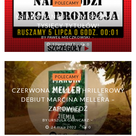
POLECAMY
KSIĄŻKI TANIEJ – TYM RAZEM 11
TYSIĘCY TYTUŁÓW!
BY
PAWEŁ MIECZKOWSKI
1 lipca 2017
0
POLECAMY
CZERWONA ZIEMIA. THRILLEROWY
DEBIUT MARCINA MELLERA –
ZAPOWIEDŹ
BY
URSZULA GARNCARZ
24 maja 2022
0