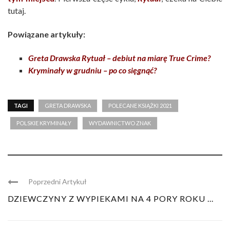
tutaj.
Powiązane artykuły:
Greta Drawska Rytuał – debiut na miarę True Crime?
Kryminały w grudniu – po co sięgnąć?
TAGI
GRETA DRAWSKA
POLECANE KSIĄŻKI 2021
POLSKIE KRYMINAŁY
WYDAWNICTWO ZNAK
Poprzedni Artykuł
DZIEWCZYNY Z WYPIEKAMI NA 4 PORY ROKU ...