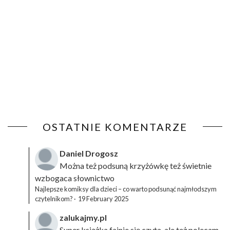
OSTATNIE KOMENTARZE
Daniel Drogosz
Można też podsuną
krzyżówkę
też świetnie
wzbogaca słownictwo
Najlepsze komiksy dla dzieci – co warto podsunąć najmłodszym
czytelnikom?
·
19 February 2025
zalukajmy.pl
Super książka fajnie się czyta, ale też polecam