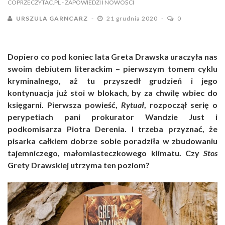
COPRZECZYTAC.PL
- ZAPOWIEDZI I NOWOŚCI
URSZULA GARNCARZ
21 grudnia 2020
0
Dopiero co pod koniec lata Greta Drawska uraczyła nas
swoim debiutem literackim – pierwszym tomem cyklu
kryminalnego, aż tu przyszedł grudzień i jego
kontynuacja już stoi w blokach, by za chwilę wbiec do
księgarni. Pierwsza powieść,
Rytuał
, rozpoczął serię o
perypetiach pani prokurator Wandzie Just i
podkomisarza Piotra Derenia. I trzeba przyznać, że
pisarka całkiem dobrze sobie poradziła w zbudowaniu
tajemniczego, małomiasteczkowego klimatu. Czy
Stos
Grety Drawskiej utrzyma ten poziom?