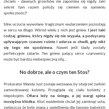
chciało – dawnych grzechów nie zapomina się nigdy. Jaki
sekret tym razem położy się cieniem na sumieniu
społeczności?
Silne uczucia wywołane tragicznym wydarzeniem pozostają
w sercu na długo. Wśród wielu z nich jest gniew.
I jest taki
rodzaj gniewu, który nigdy się nie wypala, a podsycany
upływającym czasem rośnie i uderza w chwili, gdy nikt
się tego nie spodziewa.
Nawet jeśli ślady zostały
perfekcyjnie zatarte. Ten gniew palący serce czarownicy
może być bardzo niebezpieczną siłą…
No dobrze, ale o czym ten Stos?
Prokurator Wanda Just zostaje wezwana, by obejrzeć zwłoki
zamordowanej kobiety. Przygląda się ciału kobiety z
niepokojem.
Ofiara leży na śniegu, a jej wargi spina
mosiężna kłódka.
Ktoś ewidentnie chciał jej zamknąć usta,
zwłaszcza że była znana z uwielbienia dla typowo babskich