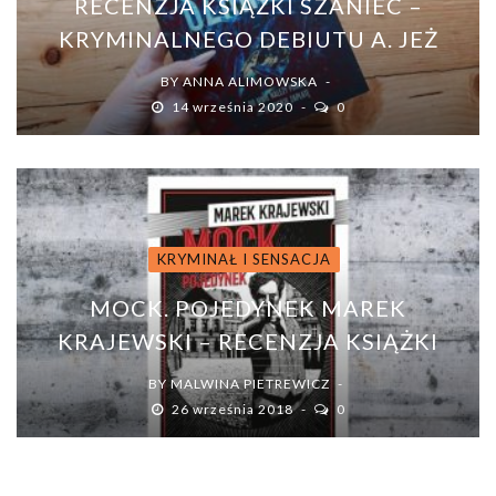
RECENZJA KSIĄŻKI SZANIEC –
KRYMINALNEGO DEBIUTU A. JEŻ
BY
ANNA ALIMOWSKA
14 września 2020
0
KRYMINAŁ I SENSACJA
MOCK. POJEDYNEK MAREK
KRAJEWSKI – RECENZJA KSIĄŻKI
BY
MALWINA PIETREWICZ
26 września 2018
0