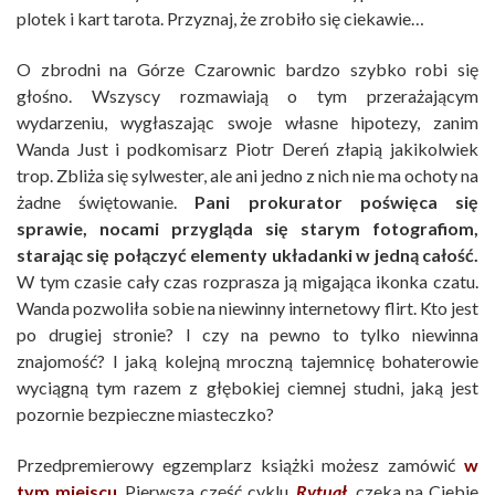
plotek i kart tarota. Przyznaj, że zrobiło się ciekawie…
O zbrodni na Górze Czarownic bardzo szybko robi się
głośno. Wszyscy rozmawiają o tym przerażającym
wydarzeniu, wygłaszając swoje własne hipotezy, zanim
Wanda Just i podkomisarz Piotr Dereń złapią jakikolwiek
trop. Zbliża się sylwester, ale ani jedno z nich nie ma ochoty na
żadne świętowanie.
Pani prokurator poświęca się
sprawie, nocami przygląda się starym fotografiom,
starając się połączyć elementy układanki w jedną całość.
W tym czasie cały czas rozprasza ją migająca ikonka czatu.
Wanda pozwoliła sobie na niewinny internetowy flirt. Kto jest
po drugiej stronie? I czy na pewno to tylko niewinna
znajomość? I jaką kolejną mroczną tajemnicę bohaterowie
wyciągną tym razem z głębokiej ciemnej studni, jaką jest
pozornie bezpieczne miasteczko?
Przedpremierowy egzemplarz książki możesz zamówić
w
tym miejscu
. Pierwsza część cyklu,
Rytuał
, czeka na Ciebie