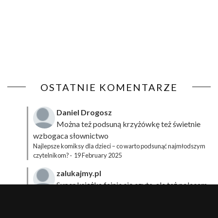
OSTATNIE KOMENTARZE
Daniel Drogosz
Można też podsuną
krzyżówkę
też świetnie
wzbogaca słownictwo
Najlepsze komiksy dla dzieci – co warto podsunąć najmłodszym
czytelnikom?
·
19 February 2025
zalukajmy.pl
Super książka fajnie się czyta, ale też polecam
sprawdzić film bo jest też super np tutaj:
Wirtualna
Przygoda Pana Kleksa – co to takiego?
·
15 April 2024