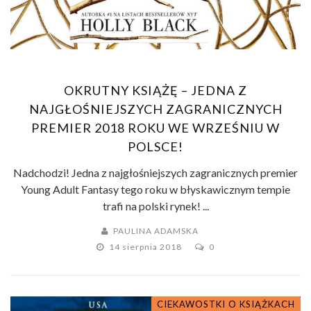
OKRUTNY KSIĄŻĘ – JEDNA Z
NAJGŁOŚNIEJSZYCH ZAGRANICZNYCH
PREMIER 2018 ROKU WE WRZEŚNIU W
POLSCE!
Nadchodzi! Jedna z najgłośniejszych zagranicznych premier
Young Adult Fantasy tego roku w błyskawicznym tempie
trafi na polski rynek! ...
PAULINA ADAMSKA
14 sierpnia 2018
0
CIEKAWOSTKI O KSIĄŻKACH