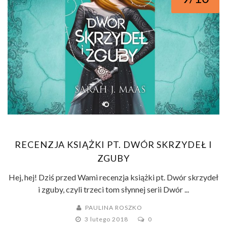
RECENZJA KSIĄŻKI PT. DWÓR SKRZYDEŁ I
ZGUBY
Hej, hej! Dziś przed Wami recenzja książki pt. Dwór skrzydeł
i zguby, czyli trzeci tom słynnej serii Dwór ...
PAULINA ROSZKO
3 lutego 2018
0