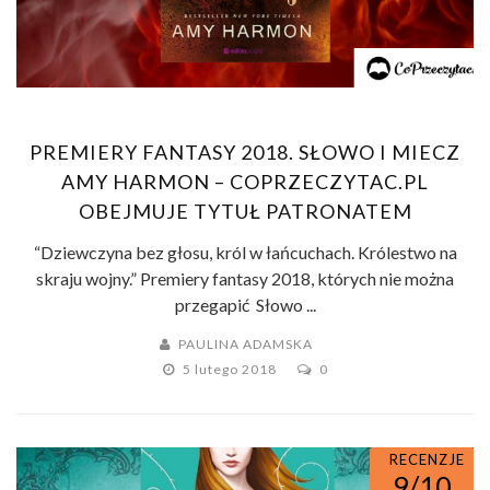
PREMIERY FANTASY 2018. SŁOWO I MIECZ
AMY HARMON – COPRZECZYTAC.PL
OBEJMUJE TYTUŁ PATRONATEM
“Dziewczyna bez głosu, król w łańcuchach. Królestwo na
skraju wojny.” Premiery fantasy 2018, których nie można
przegapić Słowo ...
PAULINA ADAMSKA
5 lutego 2018
0
RECENZJE
9/10