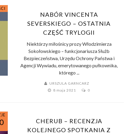
ŚCI
NABÓR VINCENTA
SEVERSKIEGO – OSTATNIA
CZĘŚĆ TRYLOGII
Niektórzy miłośnicy prozy Włodzimierza
Sokołowskiego – funkcjonariusza Służb
Bezpieczeństwa, Urzędu Ochrony Państwa i
Agencji Wywiadu, emerytowanego pułkownika,
którego ...
URSZULA GARNCARZ
8 maja 2021
0
ZJE
CHERUB – RECENZJA
0
KOLEJNEGO SPOTKANIA Z