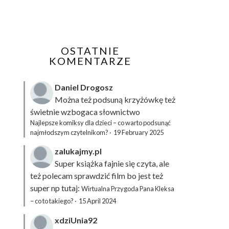
OSTATNIE
KOMENTARZE
Daniel Drogosz
Można też podsuną
krzyżówkę
też
świetnie wzbogaca słownictwo
Najlepsze komiksy dla dzieci – co warto podsunąć
najmłodszym czytelnikom?
·
19 February 2025
zalukajmy.pl
Super książka fajnie się czyta, ale
też polecam sprawdzić film bo jest też
super np tutaj:
Wirtualna Przygoda Pana Kleksa
– co to takiego?
·
15 April 2024
xdziUnia92