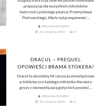
Książka Sfora to przede wszystkim doskonała
propozycja dla wszystkich miłośników
twórczości polskiego pisarza, Przemysława
Piotrowskiego. Warto tutaj wspomnieć ...
PAULINA ROSZKO
26 sierpnia 2020
0
ŚCI
DRACUL – PREQUEL
OPOWIEŚCI BRAMA STOKERA!
Dracul to absolutny hit i pozycja obowiązkowa
w biblioteczce każdego miłośnika literatury
grozy z niezwykłą aurą gotyckich powieść ...
PAULINA ROSZKO
23 sierpnia 2020
0