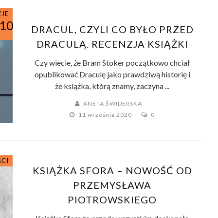
ZJE
/10
DRACUL, CZYLI CO BYŁO PRZED
DRACULĄ. RECENZJA KSIĄŻKI
Czy wiecie, że Bram Stoker początkowo chciał
opublikować Draculę jako prawdziwą historię i
że książka, którą znamy, zaczyna ...
ANETA ŚWIDERSKA
11 września 2020
0
ŚCI
KSIĄŻKA SFORA – NOWOŚĆ OD
PRZEMYSŁAWA
PIOTROWSKIEGO