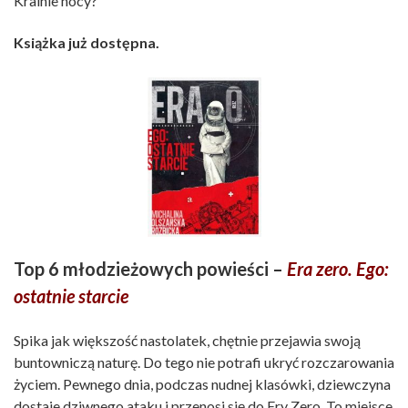
Krainie nocy?
Książka już dostępna.
Top 6 młodzieżowych powieści –
Era zero. Ego:
ostatnie starcie
Spika jak większość nastolatek, chętnie przejawia swoją
buntowniczą naturę. Do tego nie potrafi ukryć rozczarowania
życiem. Pewnego dnia, podczas nudnej klasówki, dziewczyna
dostaje dziwnego ataku i przenosi się do Ery Zero. To miejsce