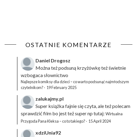
OSTATNIE KOMENTARZE
Daniel Drogosz
Można też podsuną
krzyżówkę
też świetnie
wzbogaca słownictwo
Najlepsze komiksy dla dzieci – co warto podsunąć najmłodszym
czytelnikom?
·
19 February 2025
zalukajmy.pl
Super książka fajnie się czyta, ale też polecam
sprawdzić film bo jest też super np tutaj:
Wirtualna
Przygoda Pana Kleksa – co to takiego?
·
15 April 2024
xdziUnia92