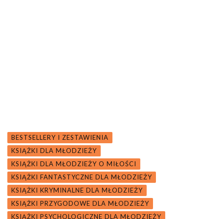
BESTSELLERY I ZESTAWIENIA
KSIĄŻKI DLA MŁODZIEŻY
KSIĄŻKI DLA MŁODZIEŻY O MIŁOŚCI
KSIĄŻKI FANTASTYCZNE DLA MŁODZIEŻY
KSIĄŻKI KRYMINALNE DLA MŁODZIEŻY
KSIĄŻKI PRZYGODOWE DLA MŁODZIEŻY
KSIĄŻKI PSYCHOLOGICZNE DLA MŁODZIEŻY