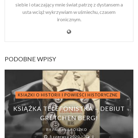
siebie i otaczający mnie świat patrzę z dystansem a
usta wciąż wykrzywiam w uśmiechu, czasem
ironicznym.
PODOBNE WPISY
KSIĄŻKI O HISTORII I POWIEŚCI HISTORYCZNE
KSIĄŻKA TELEFONISTKA – DEBIUT
GRETCHEN BERG!
BY
PAULINA ROSZKO
5 czerwca 2020
0