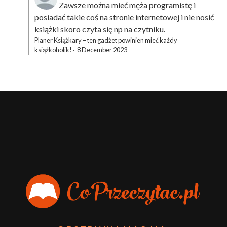
Zawsze można mieć męża programistę i
posiadać takie coś na stronie internetowej i nie nosić
książki skoro czyta się np na czytniku.
Planer Książkary – ten gadżet powinien mieć każdy
książkoholik!
·
8 December 2023