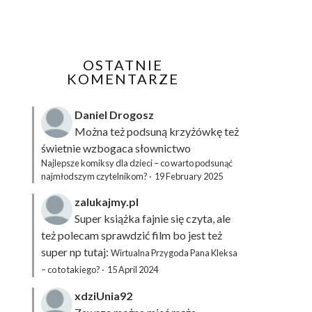
OSTATNIE
KOMENTARZE
Daniel Drogosz
Można też podsuną
krzyżówkę
też
świetnie wzbogaca słownictwo
Najlepsze komiksy dla dzieci – co warto podsunąć
najmłodszym czytelnikom?
·
19 February 2025
zalukajmy.pl
Super książka fajnie się czyta, ale
też polecam sprawdzić film bo jest też
super np tutaj:
Wirtualna Przygoda Pana Kleksa
– co to takiego?
·
15 April 2024
xdziUnia92