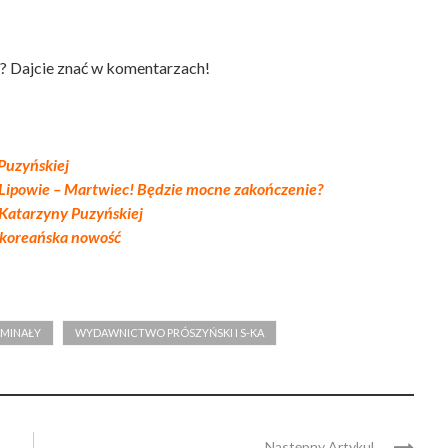
? Dajcie znać w komentarzach!
Puzyńskiej
 Lipowie – Martwiec! Będzie mocne zakończenie?
 Katarzyny Puzyńskiej
okoreańska nowość
YMINAŁY
WYDAWNICTWO PRÓSZYŃSKI I S-KA
Następny Artykul