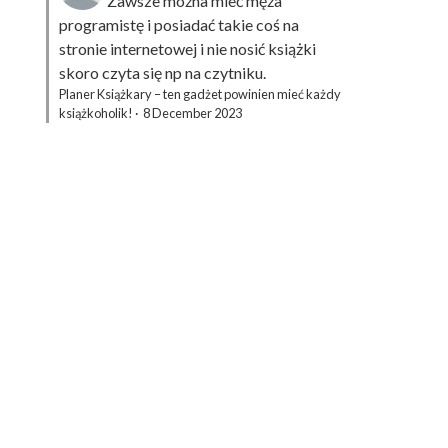
Zawsze można mieć męża
programistę i posiadać takie coś na
stronie internetowej i nie nosić książki
skoro czyta się np na czytniku.
Planer Książkary – ten gadżet powinien mieć każdy
książkoholik!
·
8 December 2023