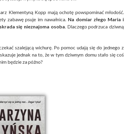
isarz Klementyną Kopp mają ochotę powspominać młodość.
tety zabawę psuje im nawałnica.
Na domiar złego Maria i
skrada się nieznajoma osoba
. Dlaczego podrzuca dziwną
czekać szalejącą wichurę. Po pomoc udają się do jednego z
kazuje jednak na to, że w tym dziwnym domu stało się coś
anim będzie za późno?