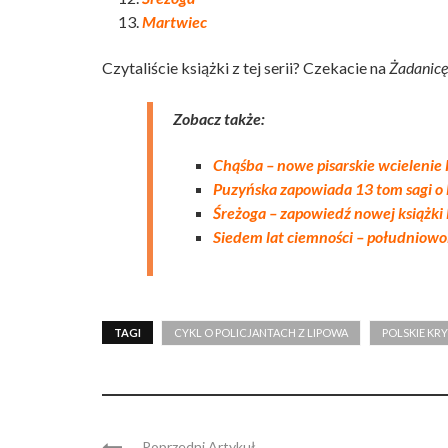
Martwiec
Czytaliście książki z tej serii? Czekacie na
Żadanicę
Zobacz także:
Chąśba – nowe pisarskie wcielenie 
Puzyńska zapowiada 13 tom sagi o
Śreżoga – zapowiedź nowej książki
Siedem lat ciemności – południow
TAGI
CYKL O POLICJANTACH Z LIPOWA
POLSKIE KR
Poprzedni Artykuł