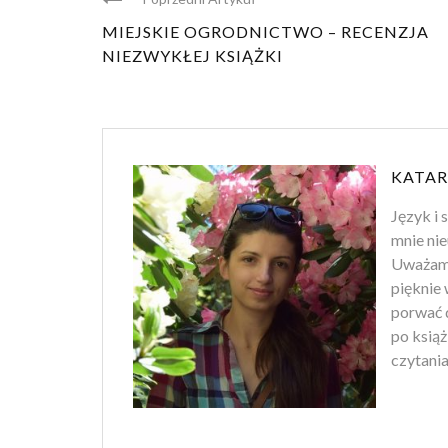
MIEJSKIE OGRODNICTWO – RECENZJA
NIEZWYKŁEJ KSIĄŻKI
KATAR
Język i 
mnie nie
Uważam, 
pięknie 
porwać d
po ksią
czytania