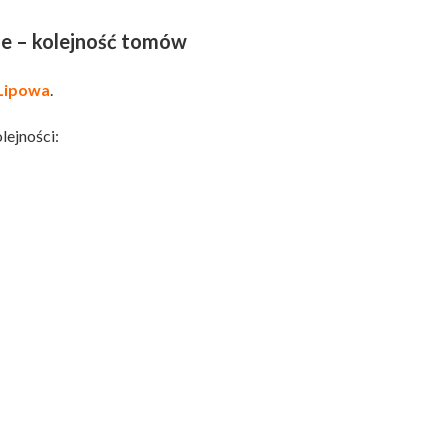
ie – kolejność tomów
 Lipowa
.
lejności: