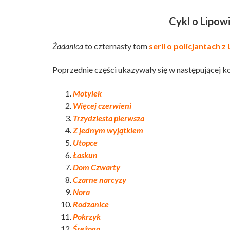
Cykl o Lipow
Żadanica
to czternasty tom
serii o policjantach z
Poprzednie części ukazywały się w następującej ko
Motylek
Więcej czerwieni
Trzydziesta pierwsza
Z jednym wyjątkiem
Utopce
Łaskun
Dom Czwarty
Czarne narcyzy
Nora
Rodzanice
Pokrzyk
Śreżoga