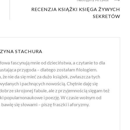
RECENZJA KSIĄŻKI KSIĘGA ŻYWYCH
SEKRETÓW
ZYNA STACHURA
słowa fascynują mnie od dzieciństwa, a czytanie to dla
ustająca przygoda – dlatego zostałam filologiem.
że nie da się mieć za dużo książek, zwłaszcza tych
wydanych i pachnących nowością. Chętnie daję się
obrze skrojonej fabule, ale z przyjemnością sięgam też
żki popularnonaukowe i poezję. W czasie wolnym od
 bawię się słowami – piszę fraszki i aforyzmy.