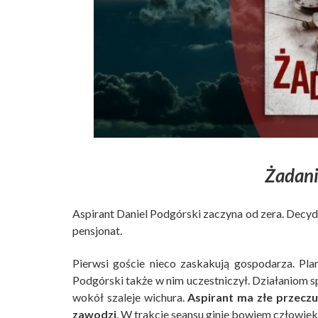
Żadani
Aspirant Daniel Podgórski zaczyna od zera. Decydu
pensjonat.
Pierwsi goście nieco zaskakują gospodarza. Pl
Podgórski także w nim uczestniczył. Działaniom spr
wokół szaleje wichura.
Aspirant ma złe przeczuc
zawodzi
. W trakcie seansu ginie bowiem człowiek,