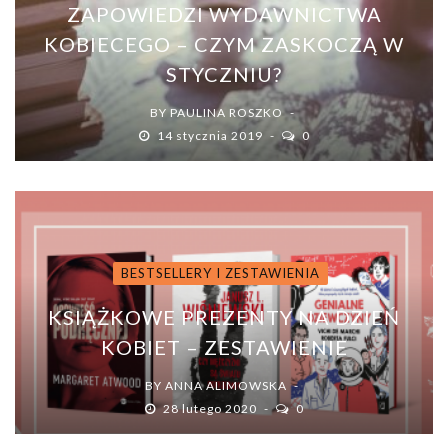
ZAPOWIEDZI WYDAWNICTWA
KOBIECEGO – CZYM ZASKOCZĄ W
STYCZNIU?
BY
PAULINA ROSZKO
14 stycznia 2019
0
BESTSELLERY I ZESTAWIENIA
KSIĄŻKOWE PREZENTY NA DZIEŃ
KOBIET – ZESTAWIENIE
BY
ANNA ALIMOWSKA
28 lutego 2020
0