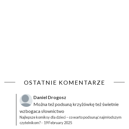
OSTATNIE KOMENTARZE
Daniel Drogosz
Można też podsuną
krzyżówkę
też świetnie
wzbogaca słownictwo
Najlepsze komiksy dla dzieci – co warto podsunąć najmłodszym
czytelnikom?
·
19 February 2025