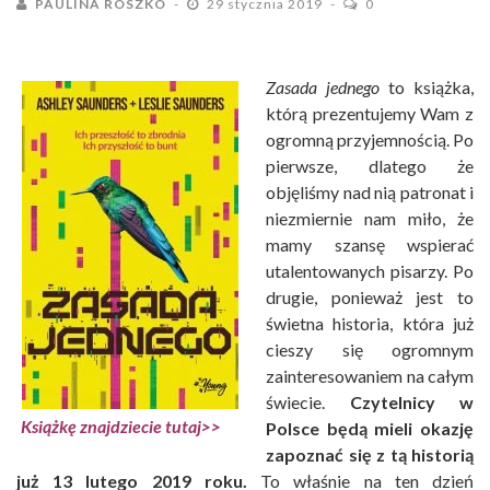
PAULINA ROSZKO
29 stycznia 2019
0
Zasada jednego
to książka,
którą prezentujemy Wam z
ogromną przyjemnością. Po
pierwsze, dlatego że
objęliśmy nad nią patronat i
niezmiernie nam miło, że
mamy szansę wspierać
utalentowanych pisarzy. Po
drugie, ponieważ jest to
świetna historia, która już
cieszy się ogromnym
zainteresowaniem na całym
świecie.
Czytelnicy w
Książkę znajdziecie tutaj>>
Polsce będą mieli okazję
zapoznać się z tą historią
już 13 lutego 2019 roku.
To właśnie na ten dzień