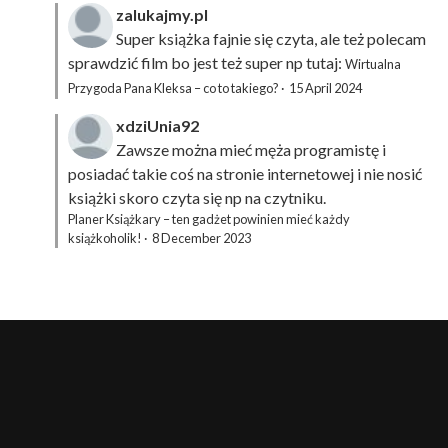
zalukajmy.pl
Super książka fajnie się czyta, ale też polecam
sprawdzić film bo jest też super np tutaj:
Wirtualna
Przygoda Pana Kleksa – co to takiego?
·
15 April 2024
xdziUnia92
Zawsze można mieć męża programistę i
posiadać takie coś na stronie internetowej i nie nosić
książki skoro czyta się np na czytniku.
Planer Książkary – ten gadżet powinien mieć każdy
książkoholik!
·
8 December 2023