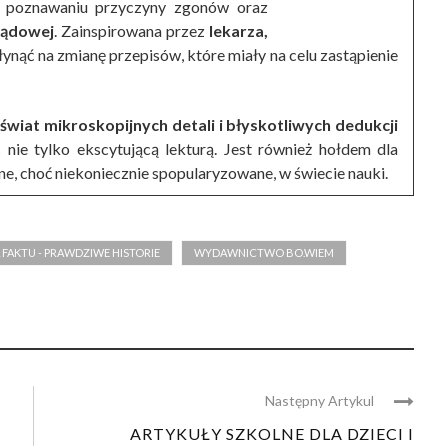
e poznawaniu przyczyny zgonów oraz
sądowej
. Zainspirowana przez
lekarza,
płynąć na zmianę przepisów, które miały na celu zastąpienie
świat mikroskopijnych detali i błyskotliwych dedukcji
c nie tylko ekscytującą lekturą. Jest również hołdem dla
one, choć niekoniecznie spopularyzowane, w świecie nauki.
 FAKTU - PRAWDZIWE HISTORIE
WYDAWNICTWO BO.WIEM
Następny Artykul
ARTYKUŁY SZKOLNE DLA DZIECI I