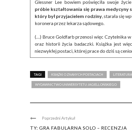
Glessner Lee bowiem poświęciła swoje życi
próbie kształtowania się prawa medycyny 
który był przyjacielem rodziny
, starała się w
koronera przez lekarza sądowego.
(…) Bruce Goldfarb przenosi więc Czytelnika w
oraz historii życia badaczki. Książka jest wię
niezwykłej postaci, której prace do dziś są ceni
TAGI
KSIĄŻKI O ZNANYCH POSTACIACH
LITERATURA
WYDAWNICTWO UNIWERSYTETU JAGIELLOŃSKIEGO
Poprzedni Artykuł
TY: GRA FABULARNA SOLO – RECENZJA