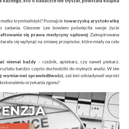
a każdego, kto o badaczce nie słyszał, powstała książka
o
matka kryminalistyki
?
Poznajcie
towarzyską arystokratkę
o zadania. Glessner Lee bowiem poświęciła swoje życie
tałtowania się prawa medycyny sądowej
. Zainspirowana
 starała się wpłynąć na zmianę przepisów, które miały na celu
ać niemal każdy
– rzeźnik, aptekarz, czy nawet piekarz.
sztatu bardzo często dochodziło do mylnych analiz. W ten
ię wymiarowi sprawiedliwości,
zaś inni odsiadywali wyroki
doskonaleniu orzekania zgonu?