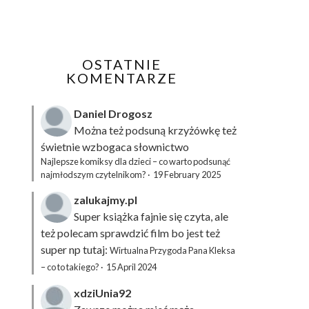
OSTATNIE
KOMENTARZE
Daniel Drogosz
Można też podsuną
krzyżówkę
też
świetnie wzbogaca słownictwo
Najlepsze komiksy dla dzieci – co warto podsunąć
najmłodszym czytelnikom?
·
19 February 2025
zalukajmy.pl
Super książka fajnie się czyta, ale
też polecam sprawdzić film bo jest też
super np tutaj:
Wirtualna Przygoda Pana Kleksa
– co to takiego?
·
15 April 2024
xdziUnia92