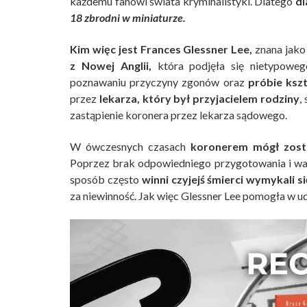
każdemu fanowi świata kryminalistyki. Dlatego
dl
18 zbrodni w miniaturze.
Kim więc jest Frances Glessner Lee,
znana jak
z Nowej Anglii,
która podjęła się nietypoweg
poznawaniu przyczyny zgonów oraz
próbie ksz
przez
lekarza, który był przyjacielem rodziny
,
zastąpienie koronera przez lekarza sądowego.
W ówczesnych czasach
koronerem mógł zost
Poprzez brak odpowiedniego przygotowania i war
sposób często
winni czyjejś śmierci wymykali s
za niewinność. Jak więc Glessner Lee pomogła w u