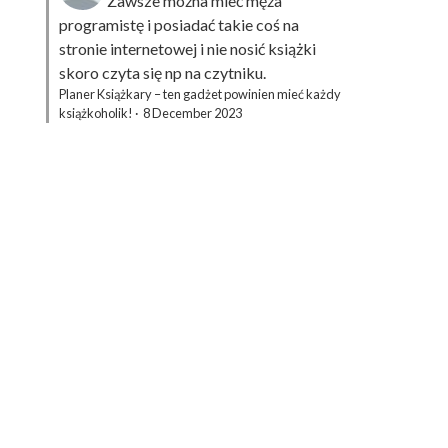
Zawsze można mieć męża
programistę i posiadać takie coś na
stronie internetowej i nie nosić książki
skoro czyta się np na czytniku.
Planer Książkary – ten gadżet powinien mieć każdy
książkoholik!
·
8 December 2023