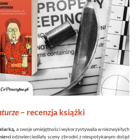
aturze
– recenzja książki
elarką,
a swoje umiejętności wykorzystywała w niezwykłych
mierci
odzwierciedlały sceny zbrodni z niespotykanym dotąd