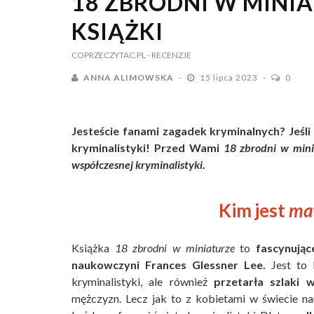
18 ZBRODNI W MINIA
KSIĄŻKI
COPRZECZYTAC.PL
- RECENZJE
ANNA ALIMOWSKA
15 lipca 2023
0
Jesteście fanami zagadek kryminalnych? Jeśli 
kryminalistyki! Przed Wami
18 zbrodni w mini
współczesnej kryminalistyki
.
Kim jest
mat
Książka
18 zbrodni w miniaturze
to
fascynując
naukowczyni Frances Glessner Lee.
Jest to b
kryminalistyki, ale również
przetarła szlaki 
mężczyzn. Lecz jak to z kobietami w świecie na