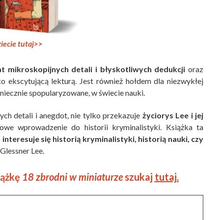
iecie tutaj>>
t mikroskopijnych detali i błyskotliwych dedukcji
oraz
lko ekscytującą lekturą. Jest również hołdem dla niezwykłej
koniecznie spopularyzowane, w świecie nauki.
ch detali i anegdot, nie tylko przekazuje
życiorys Lee i jej
we wprowadzenie do historii kryminalistyki. Książka ta
nteresuje się historią kryminalistyki, historią nauki, czy
 Glessner Lee.
siążkę
18 zbrodni w miniaturze
szukaj
tutaj.