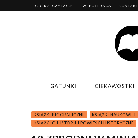
COPRZECZYTAC.PL
WSPÓŁPRACA
KONTAK
GATUNKI
CIEKAWOSTKI
KSIĄŻKI BIOGRAFICZNE
KSIĄŻKI NAUKOWE 
KSIĄŻKI O HISTORII I POWIEŚCI HISTORYCZNE