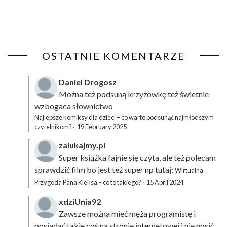
OSTATNIE KOMENTARZE
Daniel Drogosz
Można też podsuną
krzyżówkę
też świetnie
wzbogaca słownictwo
Najlepsze komiksy dla dzieci – co warto podsunąć najmłodszym
czytelnikom?
·
19 February 2025
zalukajmy.pl
Super książka fajnie się czyta, ale też polecam
sprawdzić film bo jest też super np tutaj:
Wirtualna
Przygoda Pana Kleksa – co to takiego?
·
15 April 2024
xdziUnia92
Zawsze można mieć męża programistę i
posiadać takie coś na stronie internetowej i nie nosić