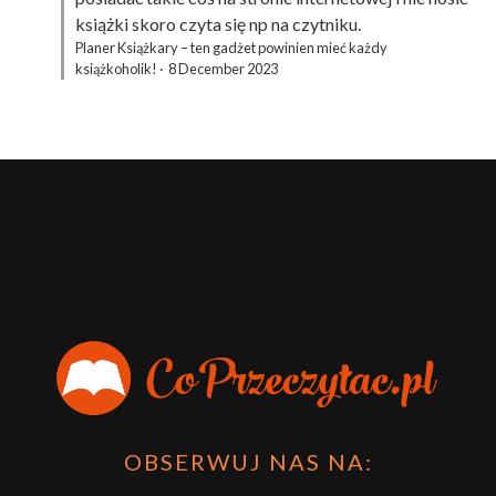
książki skoro czyta się np na czytniku.
Planer Książkary – ten gadżet powinien mieć każdy
książkoholik!
·
8 December 2023
OBSERWUJ NAS NA: