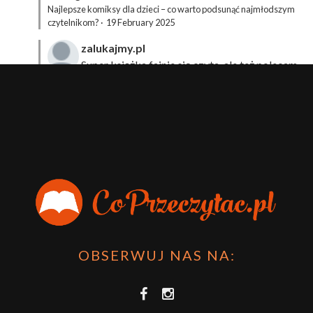
Najlepsze komiksy dla dzieci – co warto podsunąć najmłodszym
czytelnikom?
·
19 February 2025
zalukajmy.pl
Super książka fajnie się czyta, ale też polecam
sprawdzić film bo jest też super np tutaj:
Wirtualna
Przygoda Pana Kleksa – co to takiego?
·
15 April 2024
xdziUnia92
Zawsze można mieć męża programistę i
posiadać takie coś na stronie internetowej i nie nosić
książki skoro czyta się np na czytniku.
Planer Książkary – ten gadżet powinien mieć każdy
książkoholik!
·
8 December 2023
OBSERWUJ NAS NA: