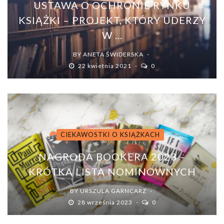
USTAWA O OCHRONIE RYNKU
KSIĄŻKI – PROJEKT, KTÓRY UDERZY
W ...
BY
ANETA ŚWIDERSKA
22 kwietnia 2021
0
CIEKAWOSTKI O KSIĄŻKACH
NAGRODA BOOKERA 2023 –
KRÓTKA LISTA NOMINOWNYCH
BY
URSZULA GARNCARZ
28 września 2023
0