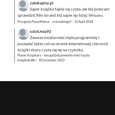
zalukajmy.pl
Super książka fajnie się czyta, ale też polecam
sprawdzić film bo jest też super np tutaj:
Wirtualna
Przygoda Pana Kleksa – co to takiego?
·
15 April 2024
xdziUnia92
Zawsze można mieć męża programistę i
posiadać takie coś na stronie internetowej i nie nosić
książki skoro czyta się np na czytniku.
Planer Książkary – ten gadżet powinien mieć każdy
książkoholik!
·
8 December 2023