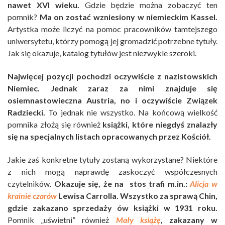
nawet XVI wieku.
Gdzie będzie można zobaczyć ten
pomnik?
Ma on zostać wzniesiony w niemieckim Kassel.
Artystka może liczyć na pomoc pracowników tamtejszego
uniwersytetu, którzy pomogą jej gromadzić potrzebne tytuły.
Jak się okazuje, katalog tytułów jest niezwykle szeroki.
Najwięcej pozycji pochodzi oczywiście z nazistowskich
Niemiec. Jednak zaraz za nimi znajduje się
osiemnastowieczna Austria, no i oczywiście Związek
Radziecki.
To jednak nie wszystko. Na końcową wielkość
pomnika złożą się również
książki, które niegdyś znalazły
się na specjalnych listach opracowanych przez Kościół.
Jakie zaś konkretne tytuły zostaną wykorzystane? Niektóre
z nich mogą naprawdę zaskoczyć współczesnych
czytelników.
Okazuje się, że na stos trafi m.in.:
Alicja w
krainie czarów
Lewisa Carrolla. Wszystko za sprawą Chin,
gdzie zakazano sprzedaży ów książki w 1931 roku.
Pomnik „uświetni” również
Mały książę
, zakazany w