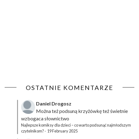
OSTATNIE KOMENTARZE
Daniel Drogosz
Można też podsuną
krzyżówkę
też świetnie
wzbogaca słownictwo
Najlepsze komiksy dla dzieci – co warto podsunąć najmłodszym
czytelnikom?
·
19 February 2025