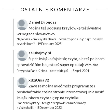
OSTATNIE KOMENTARZE
Daniel Drogosz
Można też podsuną
krzyżówkę
też świetnie
wzbogaca słownictwo
Najlepsze komiksy dla dzieci – co warto podsunąć najmłodszym
czytelnikom?
·
19 February 2025
zalukajmy.pl
Super książka fajnie się czyta, ale też polecam
sprawdzić film bo jest też super np tutaj:
Wirtualna
Przygoda Pana Kleksa – co to takiego?
·
15 April 2024
xdziUnia92
Zawsze można mieć męża programistę i
posiadać takie coś na stronie internetowej i nie nosić
książki skoro czyta się np na czytniku.
Planer Książkary – ten gadżet powinien mieć każdy
książkoholik!
·
8 December 2023