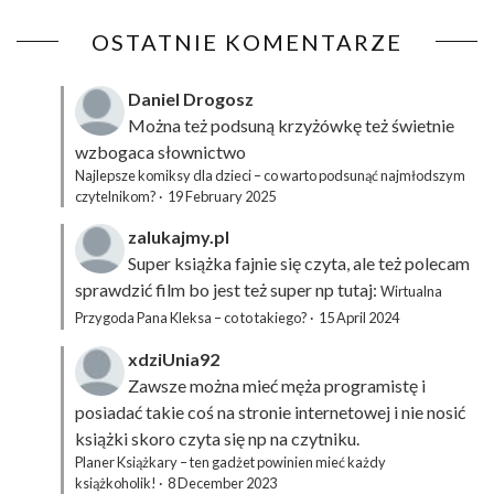
OSTATNIE KOMENTARZE
Daniel Drogosz
Można też podsuną
krzyżówkę
też świetnie
wzbogaca słownictwo
Najlepsze komiksy dla dzieci – co warto podsunąć najmłodszym
czytelnikom?
·
19 February 2025
zalukajmy.pl
Super książka fajnie się czyta, ale też polecam
sprawdzić film bo jest też super np tutaj:
Wirtualna
Przygoda Pana Kleksa – co to takiego?
·
15 April 2024
xdziUnia92
Zawsze można mieć męża programistę i
posiadać takie coś na stronie internetowej i nie nosić
książki skoro czyta się np na czytniku.
Planer Książkary – ten gadżet powinien mieć każdy
książkoholik!
·
8 December 2023