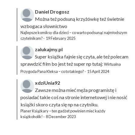
Daniel Drogosz
Można też podsuną
krzyżówkę
też świetnie
wzbogaca słownictwo
Najlepsze komiksy dla dzieci – co warto podsunąć najmłodszym
czytelnikom?
·
19 February 2025
zalukajmy.pl
Super książka fajnie się czyta, ale też polecam
sprawdzić film bo jest też super np tutaj:
Wirtualna
Przygoda Pana Kleksa – co to takiego?
·
15 April 2024
xdziUnia92
Zawsze można mieć męża programistę i
posiadać takie coś na stronie internetowej i nie nosić
książki skoro czyta się np na czytniku.
Planer Książkary – ten gadżet powinien mieć każdy
książkoholik!
·
8 December 2023