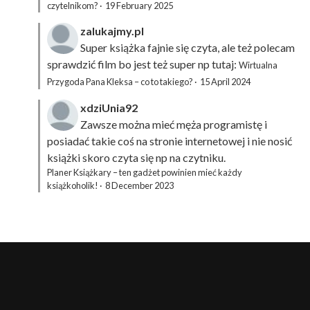
czytelnikom?
·
19 February 2025
zalukajmy.pl
Super książka fajnie się czyta, ale też polecam
sprawdzić film bo jest też super np tutaj:
Wirtualna
Przygoda Pana Kleksa – co to takiego?
·
15 April 2024
xdziUnia92
Zawsze można mieć męża programistę i
posiadać takie coś na stronie internetowej i nie nosić
książki skoro czyta się np na czytniku.
Planer Książkary – ten gadżet powinien mieć każdy
książkoholik!
·
8 December 2023