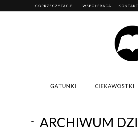
COPRZECZYTAC.PL
WSPÓŁPRACA
KONTAK
GATUNKI
CIEKAWOSTKI
ARCHIWUM DZIE