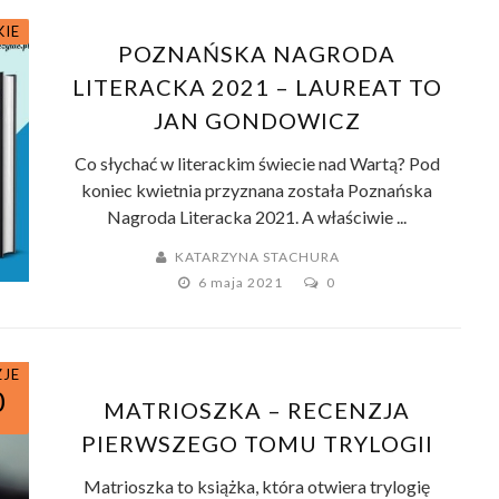
KIE
POZNAŃSKA NAGRODA
LITERACKA 2021 – LAUREAT TO
JAN GONDOWICZ
Co słychać w literackim świecie nad Wartą? Pod
koniec kwietnia przyznana została Poznańska
Nagroda Literacka 2021. A właściwie ...
KATARZYNA STACHURA
6 maja 2021
0
ZJE
0
MATRIOSZKA – RECENZJA
PIERWSZEGO TOMU TRYLOGII
Matrioszka to książka, która otwiera trylogię