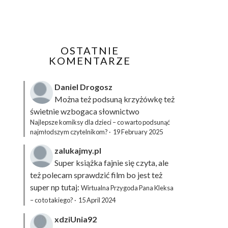
OSTATNIE
KOMENTARZE
Daniel Drogosz
Można też podsuną
krzyżówkę
też
świetnie wzbogaca słownictwo
Najlepsze komiksy dla dzieci – co warto podsunąć
najmłodszym czytelnikom?
·
19 February 2025
zalukajmy.pl
Super książka fajnie się czyta, ale
też polecam sprawdzić film bo jest też
super np tutaj:
Wirtualna Przygoda Pana Kleksa
– co to takiego?
·
15 April 2024
xdziUnia92