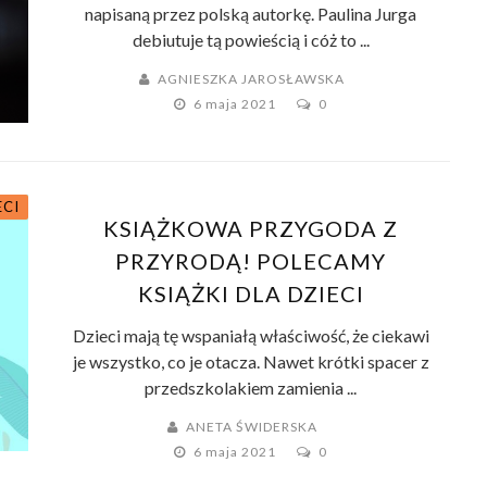
napisaną przez polską autorkę. Paulina Jurga
debiutuje tą powieścią i cóż to ...
AGNIESZKA JAROSŁAWSKA
6 maja 2021
0
ECI
KSIĄŻKOWA PRZYGODA Z
PRZYRODĄ! POLECAMY
KSIĄŻKI DLA DZIECI
Dzieci mają tę wspaniałą właściwość, że ciekawi
je wszystko, co je otacza. Nawet krótki spacer z
przedszkolakiem zamienia ...
ANETA ŚWIDERSKA
6 maja 2021
0