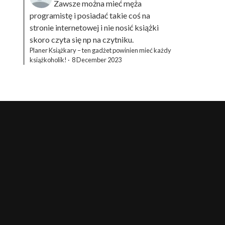
Zawsze można mieć męża
programistę i posiadać takie coś na
stronie internetowej i nie nosić książki
skoro czyta się np na czytniku.
Planer Książkary – ten gadżet powinien mieć każdy
książkoholik!
·
8 December 2023