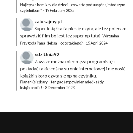
Najlepsze komiksy dla dzieci – co warto podsunąć najmłodszym
czytelnikom?
·
19 February 2025
zalukajmy.pl
Super książka fajnie się czyta, ale też polecam
sprawdzić film bo jest też super np tutaj:
Wirtualna
Przygoda Pana Kleksa – co to takiego?
·
15 April 2024
xdziUnia92
Zawsze można mieć męża programistę i
posiadać takie coś na stronie internetowej i nie nosić
książki skoro czyta się np na czytniku.
Planer Książkary – ten gadżet powinien mieć każdy
książkoholik!
·
8 December 2023