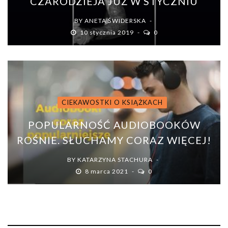
CZARODZIEJA JUŻ W STYCZNIU
BY
ANETA ŚWIDERSKA
10 stycznia 2019
0
CIEKAWOSTKI O KSIĄŻKACH
POPULARNOŚĆ AUDIOBOOKÓW
ROŚNIE. SŁUCHAMY CORAZ WIĘCEJ!
BY
KATARZYNA STACHURA
8 marca 2021
0