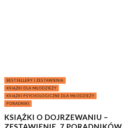
BESTSELLERY I ZESTAWIENIA
KSIĄŻKI DLA MŁODZIEŻY
KSIĄŻKI PSYCHOLOGICZNE DLA MŁODZIEŻY
PORADNIKI
KSIĄŻKI O DOJRZEWANIU –
ZESTAWIENIE. 7 PORADNIKÓW