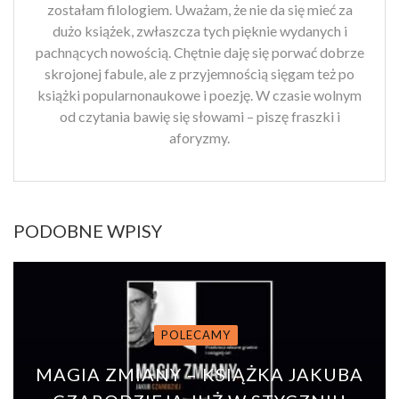
zostałam filologiem. Uważam, że nie da się mieć za
dużo książek, zwłaszcza tych pięknie wydanych i
pachnących nowością. Chętnie daję się porwać dobrze
skrojonej fabule, ale z przyjemnością sięgam też po
książki popularnonaukowe i poezję. W czasie wolnym
od czytania bawię się słowami – piszę fraszki i
aforyzmy.
PODOBNE WPISY
POLECAMY
MAGIA ZMIANY – KSIĄŻKA JAKUBA