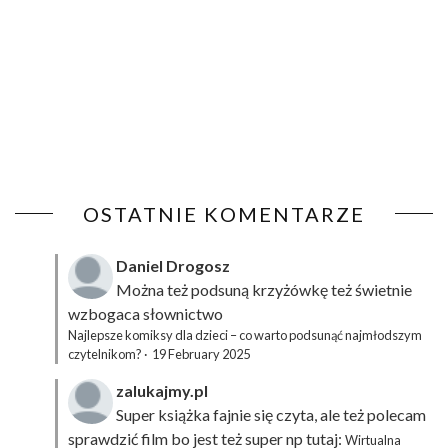
OSTATNIE KOMENTARZE
Daniel Drogosz
Można też podsuną
krzyżówkę
też świetnie
wzbogaca słownictwo
Najlepsze komiksy dla dzieci – co warto podsunąć najmłodszym
czytelnikom?
·
19 February 2025
zalukajmy.pl
Super książka fajnie się czyta, ale też polecam
sprawdzić film bo jest też super np tutaj:
Wirtualna