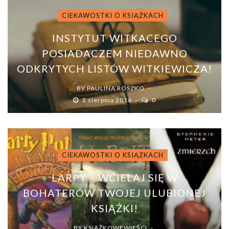
CIEKAWOSTKI O KSIĄŻKACH
INSTYTUT WITKACEGO
POSIADACZEM NIEDAWNO
ODKRYTYCH LISTÓW WITKIEWICZA!
BY
PAULINA ROSZKO
2 sierpnia 2016
0
CIEKAWOSTKI O KSIĄŻKACH
LARPY – WCIELAJ SIĘ W
BOHATERÓW TWOJEJ ULUBIONEJ
KSIĄŻKI!
BY
KSIĄŻKOWEWIEŚCI