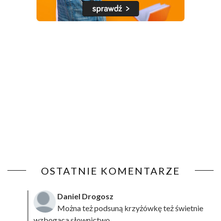
OSTATNIE KOMENTARZE
Daniel Drogosz
Można też podsuną
krzyżówkę
też świetnie
wzbogaca słownictwo