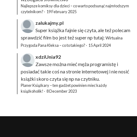
Najlepsze komiksy dla dzieci – co warto podsunąć najmłodszym
czytelnikom?
·
19 February 2025
zalukajmy.pl
Super książka fajnie się czyta, ale też polecam
sprawdzić film bo jest też super np tutaj:
Wirtualna
Przygoda Pana Kleksa – co to takiego?
·
15 April 2024
xdziUnia92
Zawsze można mieć męża programistę i
posiadać takie coś na stronie internetowej i nie nosić
książki skoro czyta się np na czytniku.
Planer Książkary – ten gadżet powinien mieć każdy
książkoholik!
·
8 December 2023