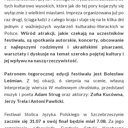
tych kulturowo wysokich, które jak do tej pory kojarzyły się
wyłącznie z wielkimi miastami. Impreza organizowana już po
raz drugi, ściąga ludzi z całego kraju i staje się na te kilka dni
jednym z ważniejszych wydarzeń kulturalno-literackich w
Polsce.
Wśród atrakcji, jakie czekają na uczestników
festiwalu, są spotkania autorskie, koncerty, obcowanie
z najlepszymi rodzimymi i ukraińskimi pisarzami,
warsztaty i dyskusje na temat szeroko pojętej kultury i
jej wpływu na naszą rzeczywistość.
Patronem tegorocznej edycji festiwalu jest Bolesław
Leśmian.
Z tej okazji, 6 sierpnia na scenie, własną
interpretację wiersza
W malinowym chruśniaku
, przedstawi
muzyk i poeta
Adam Strug
oraz aktorzy:
Zofia Kucówna,
Jerzy Trela i Antoni Pawlicki.
Festiwal Stolica Języka Polskiego w Szczebrzeszynie
zacznie się 31.07 a swój finał będzie miał 7.08.
Za jego
organizację odpowiada Fundacja Sztuki Kreatywna