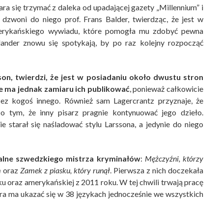
stara się trzymać z daleka od upadającej gazety „Millennium” i
 dzwoni do niego prof. Frans Balder, twierdząc, że jest w
merykańskiego wywiadu, które pomogła mu zdobyć pewna
nder znowu się spotykają, by po raz kolejny rozpocząć
on, twierdzi, że jest w posiadaniu około dwustu stron
Nie ma jednak zamiaru ich publikować
, ponieważ całkowicie
zez kogoś innego. Również sam Lagercrantz przyznaje, że
o tym, że inny pisarz pragnie kontynuować jego dzieło.
ie starał się naśladować stylu Larssona, a jedynie do niego
nalne szwedzkiego mistrza kryminałów
:
Mężczyźni, którzy
m
oraz
Zamek z piasku, który runął
. Pierwsza z nich doczekała
ku oraz amerykańskiej z 2011 roku. W tej chwili trwają pracę
óra ma ukazać się w 38 językach jednocześnie we wszystkich