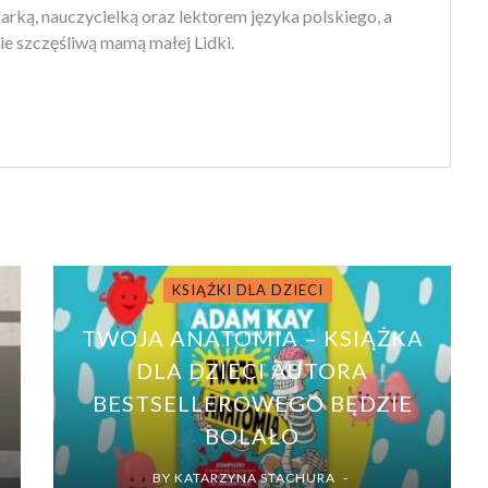
arką, nauczycielką oraz lektorem języka polskiego, a
ie szczęśliwą mamą małej Lidki.
KSIĄŻKI DLA DZIECI
TWOJA ANATOMIA – KSIĄŻKA
DLA DZIECI AUTORA
BESTSELLEROWEGO BĘDZIE
BOLAŁO
BY
KATARZYNA STACHURA