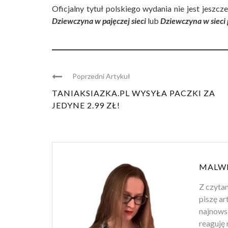
Oficjalny tytuł polskiego wydania nie jest jeszc
Dziewczyna w pajęczej sieci
lub
Dziewczyna w sieci 
Poprzedni Artykuł
TANIAKSIAZKA.PL WYSYŁA PACZKI ZA
JEDYNE 2.99 ZŁ!
MALWI
Z czytan
piszę ar
najnowsz
reaguję 