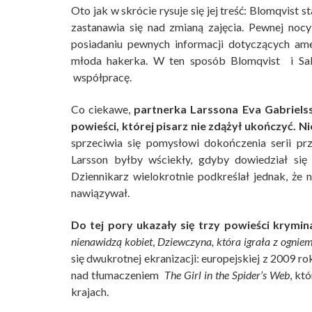
Oto jak w skrócie rysuje się jej treść: Blomqvist 
zastanawia się nad zmianą zajęcia. Pewnej nocy
posiadaniu pewnych informacji dotyczących a
młoda hakerka. W ten sposób Blomqvist i Sala
współpracę.
Co ciekawe,
partnerka Larssona Eva Gabrielss
powieści, której pisarz nie zdążył ukończyć. 
sprzeciwia się pomysłowi dokończenia serii pr
Larsson byłby wściekły, gdyby dowiedział się 
Dziennikarz wielokrotnie podkreślał jednak, że n
nawiązywał.
Do tej pory ukazały się trzy powieści krymi
nienawidzą kobiet
,
Dziewczyna, która igrała z ognie
się dwukrotnej ekranizacji: europejskiej z 2009 ro
nad tłumaczeniem
The Girl in the Spider’s Web
, kt
krajach.