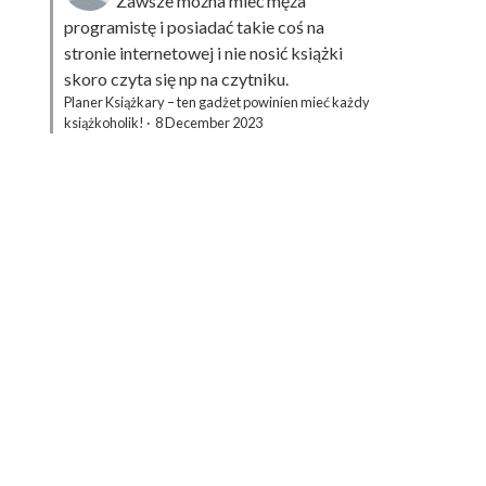
Zawsze można mieć męża
programistę i posiadać takie coś na
stronie internetowej i nie nosić książki
skoro czyta się np na czytniku.
Planer Książkary – ten gadżet powinien mieć każdy
książkoholik!
·
8 December 2023