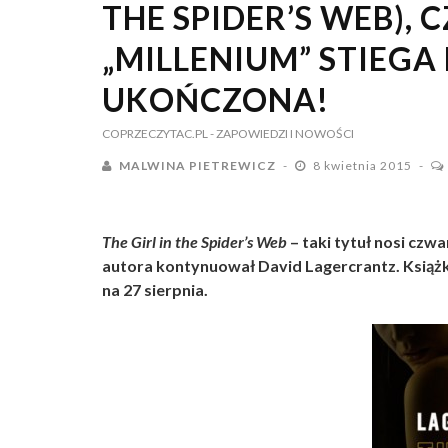
THE SPIDER’S WEB), 
„MILLENIUM” STIEGA
UKOŃCZONA!
COPRZECZYTAC.PL
- ZAPOWIEDZI I NOWOŚCI
MALWINA PIETREWICZ
8 kwietnia 2015
The Girl in the Spider’s Web
– taki tytuł nosi czw
autora kontynuował David Lagercrantz. Książk
na 27 sierpnia.