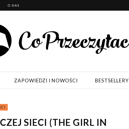
T
O NAS
ZAPOWIEDZI I NOWOŚCI
BESTSELLERY
ŚCI
EJ SIECI (THE GIRL IN