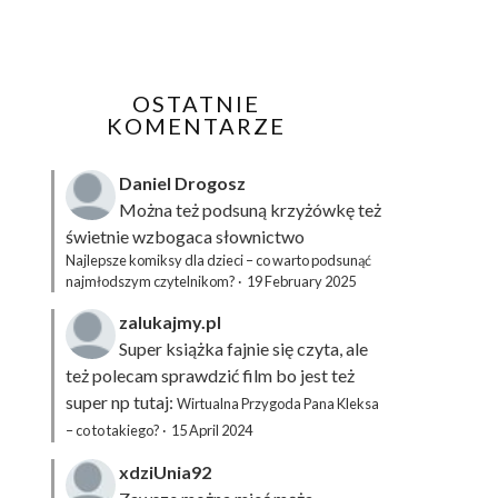
OSTATNIE
KOMENTARZE
Daniel Drogosz
Można też podsuną
krzyżówkę
też
świetnie wzbogaca słownictwo
Najlepsze komiksy dla dzieci – co warto podsunąć
najmłodszym czytelnikom?
·
19 February 2025
zalukajmy.pl
Super książka fajnie się czyta, ale
też polecam sprawdzić film bo jest też
super np tutaj:
Wirtualna Przygoda Pana Kleksa
– co to takiego?
·
15 April 2024
xdziUnia92