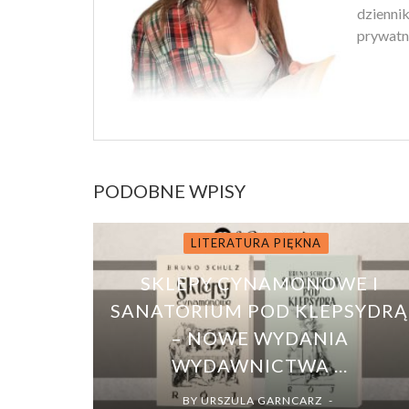
dziennik
prywatn
PODOBNE WPISY
LITERATURA PIĘKNA
SKLEPY CYNAMONOWE I
SANATORIUM POD KLEPSYDRĄ
– NOWE WYDANIA
WYDAWNICTWA ...
BY
URSZULA GARNCARZ