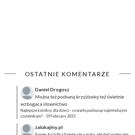
OSTATNIE KOMENTARZE
Daniel Drogosz
Można też podsuną
krzyżówkę
też świetnie
wzbogaca słownictwo
Najlepsze komiksy dla dzieci – co warto podsunąć najmłodszym
czytelnikom?
·
19 February 2025
zalukajmy.pl
Super książka fajnie się czyta, ale też polecam