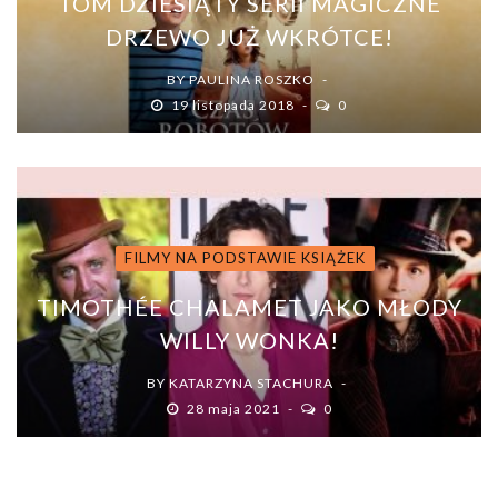
TOM DZIESIĄTY SERII MAGICZNE
DRZEWO JUŻ WKRÓTCE!
BY
PAULINA ROSZKO
19 listopada 2018
0
FILMY NA PODSTAWIE KSIĄŻEK
TIMOTHÉE CHALAMET JAKO MŁODY
WILLY WONKA!
BY
KATARZYNA STACHURA
28 maja 2021
0