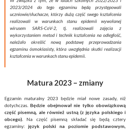
W związku z tym, że w latach szkolnych 2022/2023 i
2023/2024 do tego egzaminu będą przystępowali
uczniowie/słuchacze, którzy dużą część swego kształcenia
realizowali w warunkach stanu epidemii wywołanej
wirusem SARS-CoV-2, tj. realizowali zajęcia z
wykorzystaniem metod i technik kształcenia na odległość,
należało określić nową podstawę przeprowadzania
egzaminu ósmoklasisty, która uwzględnia skutki realizacji
kształcenia w warunkach stanu epidemii.
Matura 2023 – zmiany
Egzamin maturalny 2023 będzie miał nowe zasady, niż
dotychczas.
Będzie obejmował nie tylko obowiązkową
część pisemną, ale również ustną (z języka polskiego i
obcego)
. Na część pisemną składać się będą cztery
egzaminy:
język polski na poziomie podstawowym,