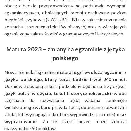
obcego będzie przeprowadzany na podstawie wymagań
egzaminacyjnych, obniżających średni oczekiwany poziom
biegłości językowej (z A2+/B1 – B1+ w zakresie rozumienia
ze słuchu i rozumienia tekstów pisanych) oraz zawierających
ograniczony zakres środków gramatycznych i leksykalnych.
Matura 2023 – zmiany na egzaminie z języka
polskiego
Nowa formuła egzaminu maturalnego
wydłuża egzamin z
języka polskiego, który teraz będzie trwał 240 minut
.
Uczniowie dostaną arkusz podzielony będzie na trzy części:
język polski w użyciu, tekst historycznoliteracki
(w obu
częściach do rozwiązania będą zadania zamknięte
wielokrotnego wyboru, prawda-fałsz, dobieranie i otwartymi
z luką lub wymagające krótkiej wypowiedzi pisemnej)
oraz
wypracowanie
. Za tę część uczeń może zdobyć
maksymalnie 60 punktów.