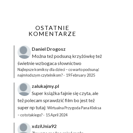
OSTATNIE
KOMENTARZE
Daniel Drogosz
Można też podsuną
krzyżówkę
też
świetnie wzbogaca słownictwo
Najlepsze komiksy dla dzieci – co warto podsunąć
najmłodszym czytelnikom?
·
19 February 2025
zalukajmy.pl
Super książka fajnie się czyta, ale
też polecam sprawdzić film bo jest też
super np tutaj:
Wirtualna Przygoda Pana Kleksa
– co to takiego?
·
15 April 2024
xdziUnia92