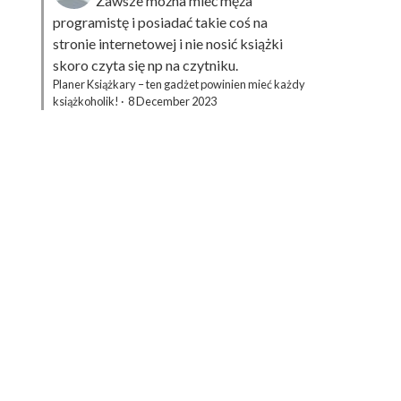
Zawsze można mieć męża
programistę i posiadać takie coś na
stronie internetowej i nie nosić książki
skoro czyta się np na czytniku.
Planer Książkary – ten gadżet powinien mieć każdy
książkoholik!
·
8 December 2023