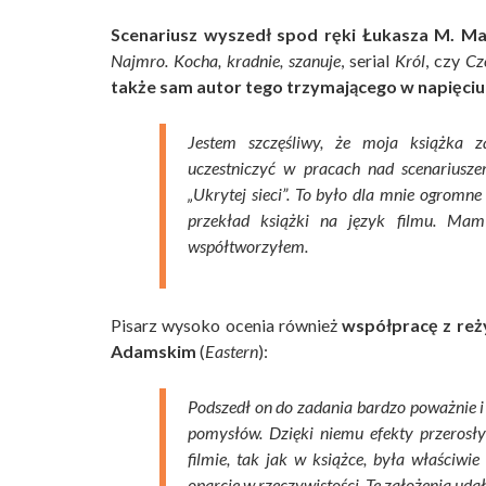
Scenariusz wyszedł spod ręki Łukasza M. Ma
Najmro. Kocha, kradnie, szanuje
, serial
Król
, czy
Cz
także sam autor tego trzymającego w napięciu 
Jestem szczęśliwy, że moja książka z
uczestniczyć w pracach nad scenariusze
„Ukrytej sieci”. To było dla mnie ogromn
przekład książki na język filmu. Mam 
współtworzyłem.
Pisarz wysoko ocenia również
współpracę z reż
Adamskim
(
Eastern
):
Podszedł on do zadania bardzo poważnie i
pomysłów. Dzięki niemu efekty przerosły
filmie, tak jak w książce, była właściw
oparcie w rzeczywistości. Te założenia udało