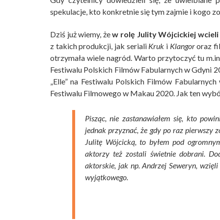
spekulacje, kto konkretnie się tym zajmie i kogo z
Dziś już wiemy, że
w rolę Julity Wójcickiej wcie
z takich produkcji, jak seriali
Kruk
i
Klangor
oraz f
otrzymała wiele nagród. Warto przytoczyć tu m.
Festiwalu Polskich Filmów Fabularnych w Gdyni 
„Elle” na Festiwalu Polskich Filmów Fabularny
Festiwalu Filmowego w Makau 2020. Jak ten wybór
Pisząc, nie zastanawiałem się, kto powi
jednak przyznać, że gdy po raz pierwszy z
Julitę Wójcicką, to byłem pod ogromnym 
aktorzy też zostali świetnie dobrani. D
aktorskie, jak np. Andrzej Seweryn, wzięli
wyjątkowego.