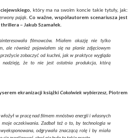
ciejewskiego
, który ma na swoim koncie takie tytuły, jak:
erwony pająk
.
Co ważne, współautorem scenariusza jest
thrillera – Jakub Szamałek
.
ainteresowała filmowców. Miałem okazję nie tylko
m, ale również pojawiałem się na planie zdjęciowym
e przeżycie zobaczyć od kuchni, jak w praktyce wygląda
nadzieję, że to nie jest ostatnia produkcja, którą
yserem ekranizacji książki
Cokolwiek wybierzesz
, Piotrem
 włożył w pracę nad filmem mnóstwo energii i własnych
 moje oczekiwania. Zadbał też o to, by technologia w
ie wyeksponowana, odgrywała znaczącą rolę i by miała
 się zrealizować, choć nie było to takie proste.