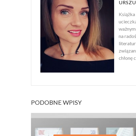
URSZU
Książka 
ucieczk
ważnym 
na rado
literatu
związan
chłonę c
PODOBNE WPISY