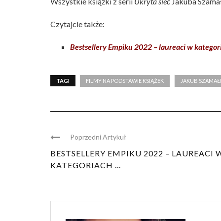
Wszystkie książki z serii
Ukryta sieć
Jakuba Szamał
Czytajcie także:
Bestsellery Empiku 2022 – laureaci w kategori
TAGI
FILMY NA PODSTAWIE KSIĄŻEK
JAKUB SZAMAŁ
Poprzedni Artykuł
BESTSELLERY EMPIKU 2022 – LAUREACI 
KATEGORIACH ...