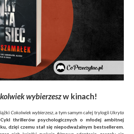
kolwiek wybierzesz
w kinach!
siążki
Cokolwiek wybierzesz
, a tym samym całej trylogii
Ukryta
.
Cykl thrillerów psychologicznych o młodej ambitnej
nku, dzięi czemu stał się niepodważalnym bestsellerem
.
przez nich książki zyskają filmową adaptację, zaczęły się