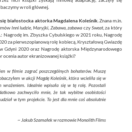
obaczymy w roli głównej.
li się białostocka aktorka Magdalena Koleśnik
. Znana m.in.
ilmów
Inni ludzie, Maryjki, Zabawa, zabawa
czy
Sweat
, za który
in.: Nagrodę im. Zbyszka Cybulskiego w 2021 roku, Nagrodę
2020 za pierwszoplanową rolę kobiecą, Kryształową Gwiazdę
ch w Gdyni 2020 oraz Nagrodę aktorska Międzynarodowego
 ocenia autor ekranizowanej książki?
nien w filmie zagrać poszczególnych bohaterów. Muszę
obaczyłem w akcji Magdę Koleśnik, która wcieliła się w
wrażeniem. Idealnie wpisała się w tę rolę. Pozostali
odatkowo zachwyciło mnie, że tak wybitne osobistości
 udział w tym projekcie. To jest dla mnie coś absolutnie
~ Jakub Szamałek w rozmowie Monolith Films