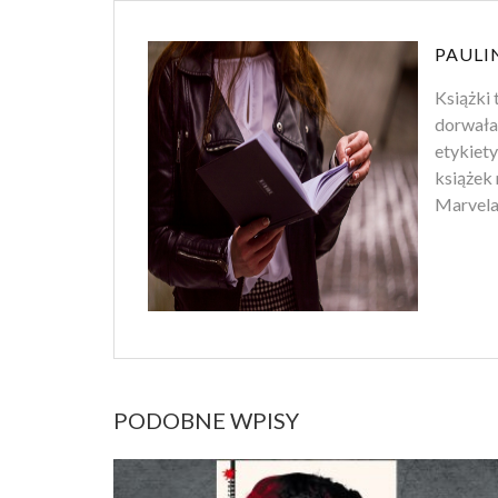
PAULI
Książki 
dorwała
etykiety
książek 
Marvela.
PODOBNE WPISY