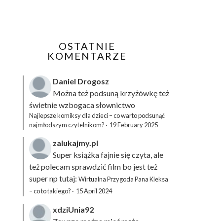
OSTATNIE
KOMENTARZE
Daniel Drogosz
Można też podsuną
krzyżówkę
też
świetnie wzbogaca słownictwo
Najlepsze komiksy dla dzieci – co warto podsunąć
najmłodszym czytelnikom?
·
19 February 2025
zalukajmy.pl
Super książka fajnie się czyta, ale
też polecam sprawdzić film bo jest też
super np tutaj:
Wirtualna Przygoda Pana Kleksa
– co to takiego?
·
15 April 2024
xdziUnia92