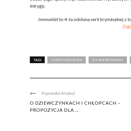
intrygę.
Immunitet
to 4-ta odsłona serii kryminalnej z 
Zagi
TAGI
LITERATURA POLSKA
POLSKIE KRYMINAŁY
Poprzedni Artykuł
O DZIEWCZYNKACH I CHŁOPCACH –
PROPOZYCJA DLA ...