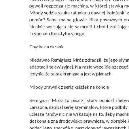
powoli rozpędza się machina, w której stawką mo
Młody sędzia szuka ratunku u dawnej koleżanki z
pomóc? Sama ma na głowie kilka poważnych prob
idealnie wpisująca się w mroki i chłód zbliżając
Trybunału Konstytucyjnego.
Chyłka na ekranie
Niedawno Remigiusz Mróz zdradził, że jego słynn
adaptacji telewizyjnej. Na razie wszelkie szczeg
jedynie, że taka ekranizacja jest w planach.
Młody prawnik z serią książek na koncie
Remigiusz Mróz to pisarz, który odniósł nieby
Larssona, napisał serię kryminałów, które podbiły 
uciesze fanów nic nie wskazuje na to, żeby mach
doskonale zna środowisko prawnicze, w obrębie k
oddać jego specyfikę, naszkicować wyrazistych b