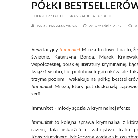
PÓŁKI BESTSELLERÓW
COPRZECZYTAC.PL
- EKRANIZACJE I ADAPTACJE
PAULINA ADAMSKA
22 września 2016
0
Rewelacyjny
Immunitet
Mroza to dowód na to, że
świetnie. Katarzyna Bonda, Marek Krajews
współczesnej, polskiej literatury kryminalnej. Łącz
książki w obrębie podobnych gatunków, ale także
trzyma poziom i wskakuje na półkę bestselleró
Immunitet
Mroza, który jest doskonałą zapowiedzi
serii.
Immunitet – młody sędzia w kryminalnej aferze
Immunitet
to kolejna sprawa kryminalna, z któr
razem, fala oskarżeń o zabójstwo trafia 
Konstytucyjnego. Mężczyzna wydaje się oszołomion