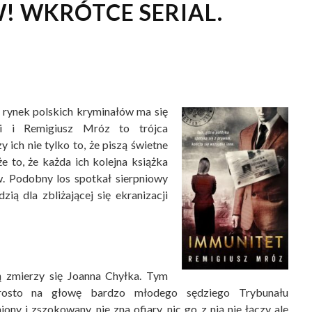
! WKRÓTCE SERIAL.
 rynek polskich kryminałów ma się
ki i Remigiusz Mróz to trójca
y ich nie tylko to, że piszą świetne
 to, że każda ich kolejna książka
w. Podobny los spotkał sierpniowy
ą dla zbliżającej się ekranizacji
ą zmierzy się Joanna Chyłka. Tym
prosto na głowę bardzo młodego sędziego Trybunału
y i zszokowany, nie zna ofiary, nic go z nią nie łączy ale