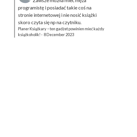
Zawsze można mieć męża
programistę i posiadać takie coś na
stronie internetowej i nie nosić książki
skoro czyta się np na czytniku.
Planer Książkary – ten gadżet powinien mieć każdy
książkoholik!
·
8 December 2023