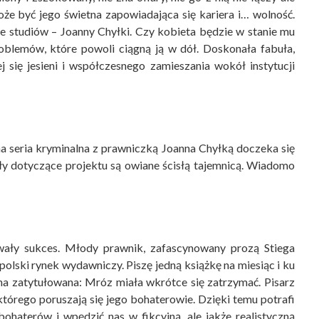
że być jego świetna zapowiadająca się kariera i… wolność.
e studiów – Joanny Chyłki. Czy kobieta będzie w stanie mu
lemów, które powoli ciągną ją w dół. Doskonała fabuła,
ej się jesieni i współczesnego zamieszania wokół instytucji
a seria kryminalna z prawniczką Joanna Chyłką doczeka się
óły dotyczące projektu są owiane ścisłą tajemnicą. Wiadomo
wały sukces. Młody prawnik, zafascynowany prozą Stiega
polski rynek wydawniczy. Piszę jedną książkę na miesiąc i ku
ina zatytułowana: Mróz miała wkrótce się zatrzymać. Pisarz
tórego poruszają się jego bohaterowie. Dzięki temu potrafi
ohaterów i wpędzić nas w fikcyjną, ale jakże realistyczną