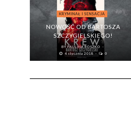
KRYMINAŁ I SENSACJA
NOWOŚĆ OD BARTOSZA
SZCZYGIELSKIEGO!
BY
PAULINA ROSZKO
4 stycznia 2018
0