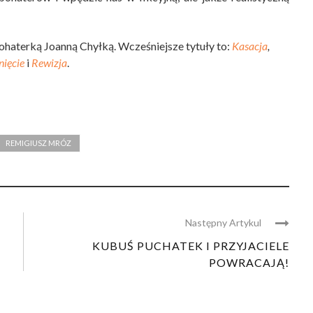
bohaterką Joanną Chyłką. Wcześniejsze tytuły to:
Kasacja
,
nięcie
i
Rewizja
.
REMIGIUSZ MRÓZ
Następny Artykul
KUBUŚ PUCHATEK I PRZYJACIELE
POWRACAJĄ!