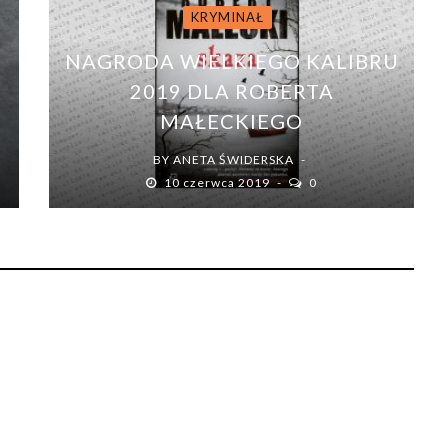
KRYMINAŁ
NAGRODA WIELKIEGO KALIBRU
2019 DLA ROBERTA
MAŁECKIEGO
BY
ANETA ŚWIDERSKA
10 czerwca 2019
0