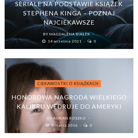
SERIALE NA PODSTAWIE KSIĄŻEK
STEPHENA KINGA – POZNAJ
NAJCIEKAWSZE
BY
MAGDALENA BIAŁEK
14 września 2021
0
CIEKAWOSTKI O KSIĄŻKACH
HONOROWA NAGRODA WIELKIEGO
KALIBRU WĘDRUJE DO AMERYKI
BY
ADRIAN ROSZKO
9 marca 2016
0