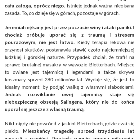
cała załoga, oprócz niego.
Istnieje jednak ważna, niepisana
zasada. To, co dzieje się w górach, pozostaje w górach.
Jeremiah nękany jest przez poczucie winy i ataki paniki. I
chociaż próbuje uporać się z traumą i stresem
pourazowym, nie jest łatwo.
Kiedy terapia lekowa nie
przynosi skutków, postanawia stawić czoło najciemniejszej
ludzkiej i górskiej naturze. Przypadek chciał, że trafił na
sprawę brutalnej masakry w wąwozie Bletterbach. Miejsce
to owiane jest tajemnicą i legendami, a także skrywa
koszmary sprzed 280 milionów lat. Wydaje się, że jest to
idealny moment, by podjąć walkę z własnymi słabościami.
Jednak rozwikłanie owej tajemnicy staje się
niebezpieczną obsesją Salingera, który nie do końca
uporał się jeszcze z własną traumą.
Nikt nigdy nie powrócił z jaskini Bletterbach, gdzie czai się
piekło.
Mieszkańcy tragedię sprzed trzydziestu lat
wyparli z pamięci. Dookoła panuje zmowa milczenia,