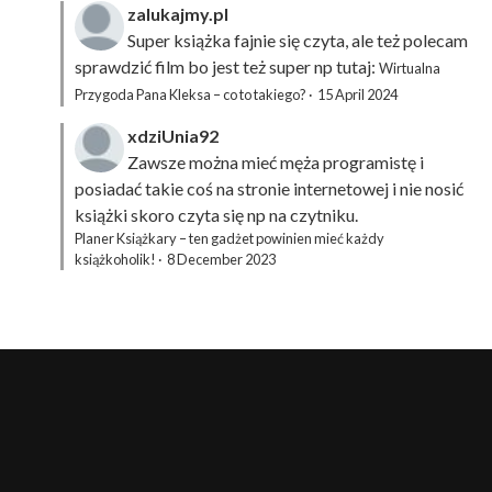
zalukajmy.pl
Super książka fajnie się czyta, ale też polecam
sprawdzić film bo jest też super np tutaj:
Wirtualna
Przygoda Pana Kleksa – co to takiego?
·
15 April 2024
xdziUnia92
Zawsze można mieć męża programistę i
posiadać takie coś na stronie internetowej i nie nosić
książki skoro czyta się np na czytniku.
Planer Książkary – ten gadżet powinien mieć każdy
książkoholik!
·
8 December 2023