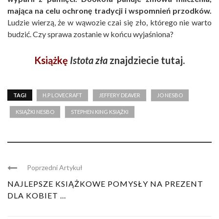
mająca na celu ochronę tradycji i wspomnień przodków.
Ludzie wierzą, że w wąwozie czai się zło, którego nie warto
budzić. Czy sprawa zostanie w końcu wyjaśniona?
Książkę
Istota zła
znajdziecie tutaj.
TAGI
H.P LOVECRAFT
JEFFERY DEAVER
JO NESBO
KSIĄŻKI NESBO
STEPHEN KING KSIĄŻKI
Poprzedni Artykuł
NAJLEPSZE KSIĄŻKOWE POMYSŁY NA PREZENT
DLA KOBIET ...