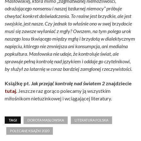
Masłowskiej, która mimo „zagmatwanej niemożliwości,
odrażającego nonsensu i naszej bzdurnej niemocy” próbuje
chwytać konkret doświadczenia. To realne jest brzydkie, ale jest
swojskie, jest nasze. Czy jednak to właśnie ono w swej brzydocie
musi się zawsze wyłaniać z mgły? Owszem, na tym polega urok
naszego losu tkwiącego między mgłą i brzydotą w dialektycznym
napięciu, którego nie zmniejsza ani konsumpcja, ani medialna
popkultura. Masłowska nie udaje, że kontroluje świat, ale
sprawuje pełną kontrolę nad językiem i oddaje go czytelnikowi,
by służył za latarnię w coraz bardziej zamglonej rzeczywistości.
Książkę pt.
Jak przejąć kontrolę nad światem 2
znajdziecie
tutaj.
Jeszcze raz gorąco polecamy ją wszystkim
miłośnikom nietuzinkowej i wciągającej literatury.
TAGI
DOROTA MASŁOWSKA
LITERATURA POLSKA
POLECANE KSIĄŻKI 2020