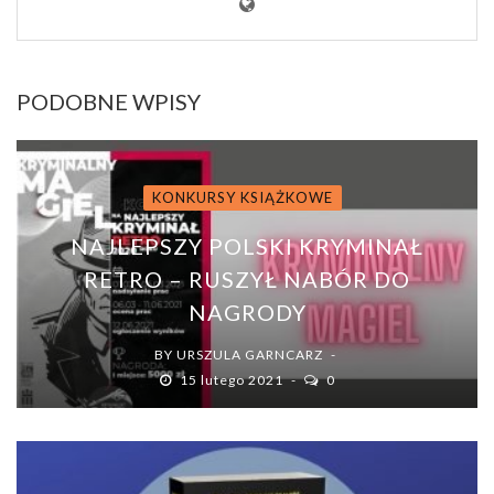
PODOBNE WPISY
KONKURSY KSIĄŻKOWE
NAJLEPSZY POLSKI KRYMINAŁ
RETRO – RUSZYŁ NABÓR DO
NAGRODY
BY
URSZULA GARNCARZ
15 lutego 2021
0