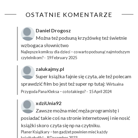
OSTATNIE KOMENTARZE
Daniel Drogosz
Można też podsuną
krzyżówkę
też świetnie
wzbogaca słownictwo
Najlepsze komiksy dla dzieci – co warto podsunąć najmłodszym
czytelnikom?
·
19 February 2025
zalukajmy.pl
Super książka fajnie się czyta, ale też polecam
sprawdzić film bo jest też super np tutaj:
Wirtualna
Przygoda Pana Kleksa – co to takiego?
·
15 April 2024
xdziUnia92
Zawsze można mieć męża programistę i
posiadać takie coś na stronie internetowej i nie nosić
książki skoro czyta się np na czytniku.
Planer Książkary – ten gadżet powinien mieć każdy
książkoholik!
·
8 December 2023