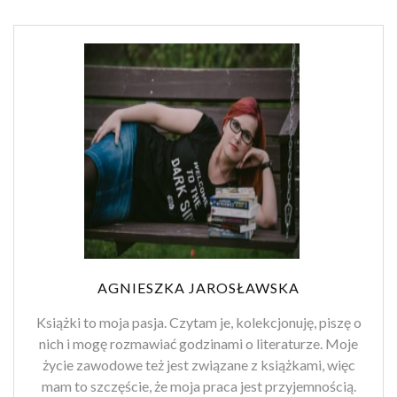
AGNIESZKA JAROSŁAWSKA
Książki to moja pasja. Czytam je, kolekcjonuję, piszę o
nich i mogę rozmawiać godzinami o literaturze. Moje
życie zawodowe też jest związane z książkami, więc
mam to szczęście, że moja praca jest przyjemnością.