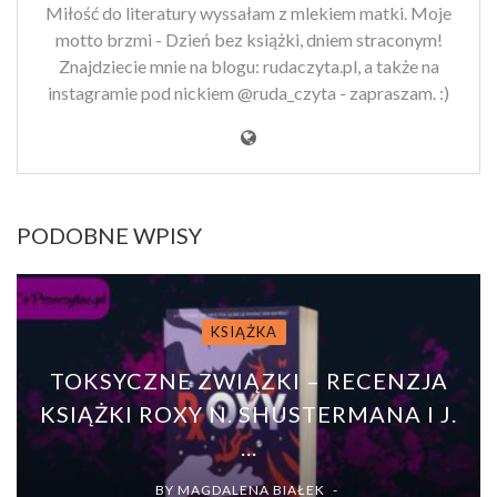
Miłość do literatury wyssałam z mlekiem matki. Moje
motto brzmi - Dzień bez książki, dniem straconym!
Znajdziecie mnie na blogu: rudaczyta.pl, a także na
instagramie pod nickiem @ruda_czyta - zapraszam. :)
PODOBNE WPISY
KSIĄŻKA
TOKSYCZNE ZWIĄZKI – RECENZJA
KSIĄŻKI ROXY N. SHUSTERMANA I J.
...
BY
MAGDALENA BIAŁEK