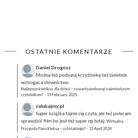
OSTATNIE KOMENTARZE
Daniel Drogosz
Można też podsuną
krzyżówkę
też świetnie
wzbogaca słownictwo
Najlepsze komiksy dla dzieci – co warto podsunąć najmłodszym
czytelnikom?
·
19 February 2025
zalukajmy.pl
Super książka fajnie się czyta, ale też polecam
sprawdzić film bo jest też super np tutaj:
Wirtualna
Przygoda Pana Kleksa – co to takiego?
·
15 April 2024