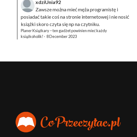
xdziUnia92
Zawsze można mieć męża programistę i
posiadać takie coś na stronie internetowej i nie nosić
książki skoro czyta się np na czytniku.
Planer Książkary – ten gadżet powinien mieć każdy
książkoholik!
·
8 December 2023