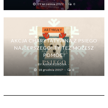
29 września 2022
0
ARTYKUŁY
AKCJA CHARYTATYWNA Z PSIEGO
NAJLEPSZEGO! TY TEŻ MOŻESZ
POMÓC!
BY
ANNA KORONA
18 grudnia 2017
0