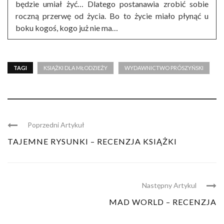
będzie umiał żyć… Dlatego postanawia zrobić sobie
roczną przerwę od życia. Bo to życie miało płynąć u
boku kogoś, kogo już nie ma…
TAGI
KSIĄŻKI DLA MŁODZIEŻY
WYDAWNICTWO PRÓSZYŃSKI
Poprzedni Artykuł
TAJEMNE RYSUNKI – RECENZJA KSIĄŻKI
Następny Artykul
MAD WORLD – RECENZJA