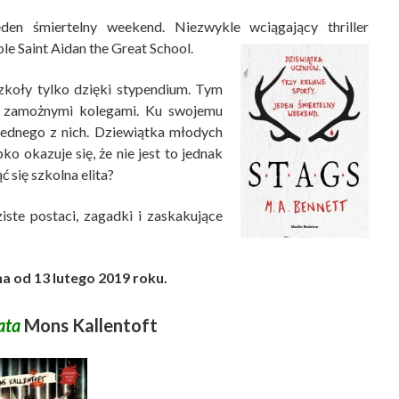
den śmiertelny weekend. Niezwykle wciągający thriller
ole Saint Aidan the Great School.
zkoły tylko dzięki stypendium. Tym
z zamożnymi kolegami. Ku swojemu
jednego z nich. Dziewiątka młodych
ko okazuje się, że nie jest to jednak
 się szkolna elita?
iste postaci, zagadki i zaskakujące
a od 13 lutego 2019 roku.
ata
Mons Kallentoft