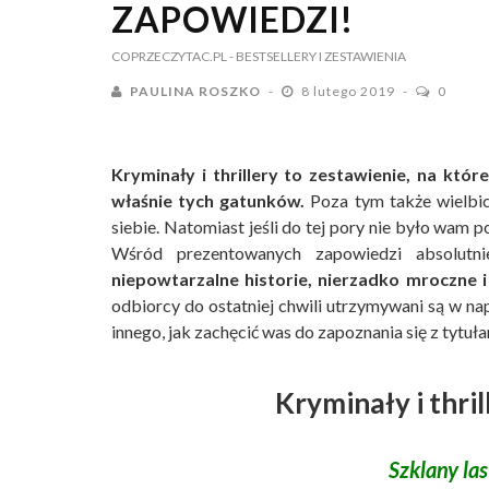
ZAPOWIEDZI!
COPRZECZYTAC.PL
- BESTSELLERY I ZESTAWIENIA
PAULINA ROSZKO
8 lutego 2019
0
Kryminały i thrillery to zestawienie, na któ
właśnie tych gatunków.
Poza tym także wielbici
siebie. Natomiast jeśli do tej pory nie było wam 
Wśród prezentowanych zapowiedzi absolutni
niepowtarzalne historie, nierzadko mroczne 
odbiorcy do ostatniej chwili utrzymywani są w na
innego, jak zachęcić was do zapoznania się z tytuł
Kryminały i thri
Szklany las