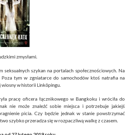
ludzkimi zmysłami.
em seksualnych szykan na portalach społecznościowych. Na
. Poza tym w zgniatarce do samochodów ktoś natrafia na
 wiosny w historii Linköpingu.
czyła pracę oficera łącznikowego w Bangkoku i wróciła do
dnak nie może znaleźć sobie miejsca i potrzebuje jakiejś
ragnienie picia. Czy będzie jednak w stanie powstrzymać
dztwo szybko przeradza się w rozpaczliwą walkę z czasem.
a od 27 lutego 2019 roku.