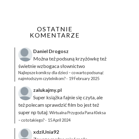
OSTATNIE
KOMENTARZE
Daniel Drogosz
Można też podsuną
krzyżówkę
też
świetnie wzbogaca słownictwo
Najlepsze komiksy dla dzieci – co warto podsunąć
najmłodszym czytelnikom?
·
19 February 2025
zalukajmy.pl
Super książka fajnie się czyta, ale
też polecam sprawdzić film bo jest też
super np tutaj:
Wirtualna Przygoda Pana Kleksa
– co to takiego?
·
15 April 2024
xdziUnia92