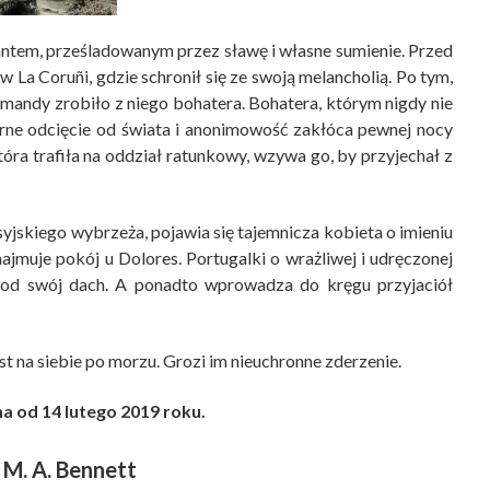
antem, prześladowanym przez sławę i własne sumienie. Przed
 w La Coruñi, gdzie schronił się ze swoją melancholią. Po tym,
mandy zrobiło z niego bohatera. Bohatera, którym nigdy nie
zorne odcięcie od świata i anonimowość zakłóca pewnej nocy
tóra trafiła na oddział ratunkowy, wzywa go, by przyjechał z
yjskiego wybrzeża, pojawia się tajemnicza kobieta o imieniu
jmuje pokój u Dolores. Portugalki o wrażliwej i udręczonej
pod swój dach. A ponadto wprowadza do kręgu przyjaciół
ost na siebie po morzu. Grozi im nieuchronne zderzenie.
a od 14 lutego 2019 roku.
M. A. Bennett