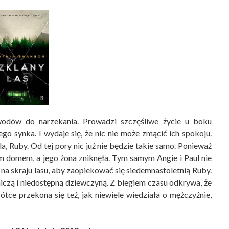
wodów do narzekania. Prowadzi szczęśliwe życie u boku
 synka. I wydaje się, że nic nie może zmącić ich spokoju.
, Ruby. Od tej pory nic już nie będzie takie samo. Ponieważ
m domem, a jego żona zniknęła. Tym samym Angie i Paul nie
 na skraju lasu, aby zaopiekować się siedemnastoletnią Ruby.
iczą i niedostępną dziewczyną. Z biegiem czasu odkrywa, że
ce przekona się też, jak niewiele wiedziała o mężczyźnie,