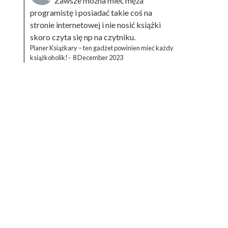
Zawsze można mieć męża
programistę i posiadać takie coś na
stronie internetowej i nie nosić książki
skoro czyta się np na czytniku.
Planer Książkary – ten gadżet powinien mieć każdy
książkoholik!
·
8 December 2023