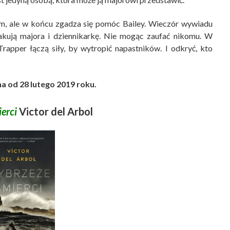
em, ale w końcu zgadza się pomóc Bailey. Wieczór wywiadu
takują majora i dziennikarkę. Nie mogąc zaufać nikomu. W
 Trapper łączą siły, by wytropić napastników. I odkryć, kto
a od 28 lutego 2019 roku.
erci
Victor del Arbol