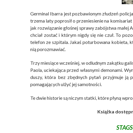
Germinal Ibarra jest pozbawionym złudzeń policj
trzema laty poprosił o przeniesienie na komisariat
jak rozwiązanie głośnej sprawy zabójstwa małej A
chciał zostać i którym nigdy się nie czuł. To po
telefon ze szpitala. Jakaś poturbowana kobieta, k
nią porozmawiać.
Trzy miesiące wcześniej, w odludnym zakątku galis
Paola, uciekająca przed własnymi demonami. Wyna
duszy, która bez zbędnych pytań przyjmuje ją 
pomagających ulżyć jej samotności.
Te dwie historie są niczym statki, które płyną wpr
Książka dostępn
STAGS