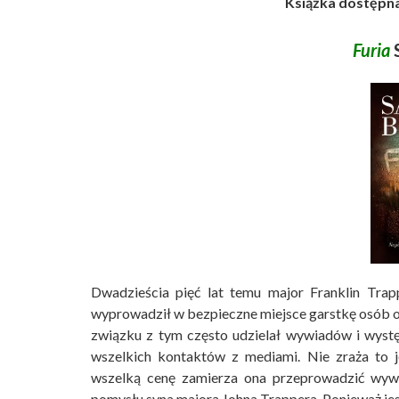
Książka dostępna
Furia
Dwadzieścia pięć lat temu major Franklin Trap
wyprowadził w bezpieczne miejsce garstkę osób 
związku z tym często udzielał wywiadów i występ
wszelkich kontaktów z mediami. Nie zraża to je
wszelką cenę zamierza ona przeprowadzić wyw
pomysłu syna majora Johna Trappera. Ponieważ jes