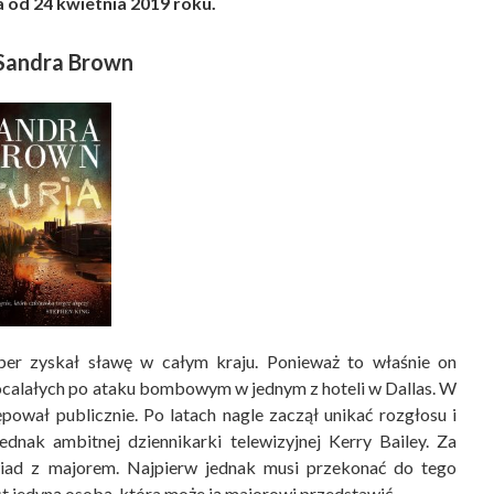
 od 24 kwietnia 2019 roku.
Sandra Brown
per zyskał sławę w całym kraju. Ponieważ to właśnie on
ocalałych po ataku bombowym w jednym z hoteli w Dallas. W
ował publicznie. Po latach nagle zaczął unikać rozgłosu i
dnak ambitnej dziennikarki telewizyjnej Kerry Bailey. Za
iad z majorem. Najpierw jednak musi przekonać do tego
t jedyną osobą, która może ją majorowi przedstawić.