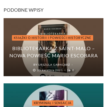
PODOBNE WPISY
KSIĄŻKI O HISTORII I POWIEŚCI HISTORYCZNE
BIBLIOTEKARKA Z SAINT-MALO –
NOWA POWIEŚĆ MARIO ESCOBARA
BY
URSZULA GARNCARZ
25 kwietnia 2021
0
KRYMINAŁ I SENSACJA