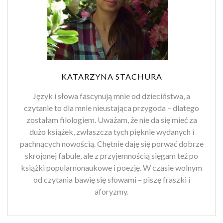
KATARZYNA STACHURA
Język i słowa fascynują mnie od dzieciństwa, a
czytanie to dla mnie nieustająca przygoda – dlatego
zostałam filologiem. Uważam, że nie da się mieć za
dużo książek, zwłaszcza tych pięknie wydanych i
pachnących nowością. Chętnie daję się porwać dobrze
skrojonej fabule, ale z przyjemnością sięgam też po
książki popularnonaukowe i poezję. W czasie wolnym
od czytania bawię się słowami – piszę fraszki i
aforyzmy.