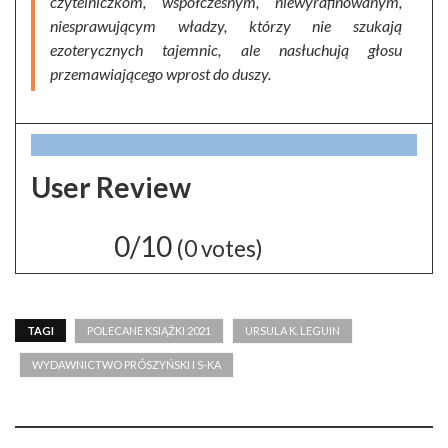
czytelniczkom, współczesnym, niewyrafinowanym,
niesprawującym władzy, którzy nie szukają
ezoterycznych tajemnic, ale nasłuchują głosu
przemawiającego wprost do duszy.
User Review
0/10
(
0
votes)
TAGI
POLECANE KSIĄŻKI 2021
URSULA K. LEGUIN
WYDAWNICTWO PRÓSZYŃSKI I S-KA