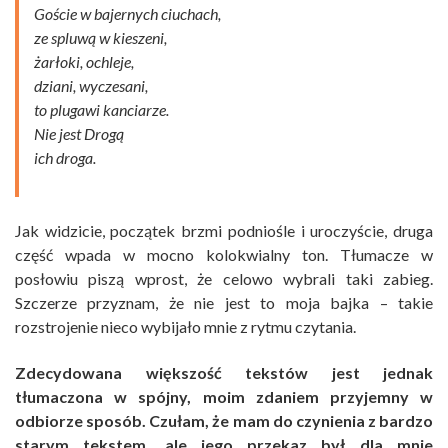
Goście w bajernych ciuchach,
ze spluwą w kieszeni,
żarłoki, ochleje,
dziani, wyczesani,
to plugawi kanciarze.
Nie jest Drogą
ich droga.
Jak widzicie, początek brzmi podniośle i uroczyście, druga
część wpada w mocno kolokwialny ton. Tłumacze w
posłowiu piszą wprost, że celowo wybrali taki zabieg.
Szczerze przyznam, że nie jest to moja bajka – takie
rozstrojenie nieco wybijało mnie z rytmu czytania.
Zdecydowana większość tekstów jest jednak
tłumaczona w spójny, moim zdaniem przyjemny w
odbiorze sposób. Czułam, że mam do czynienia z bardzo
starym tekstem, ale jego przekaz był dla mnie