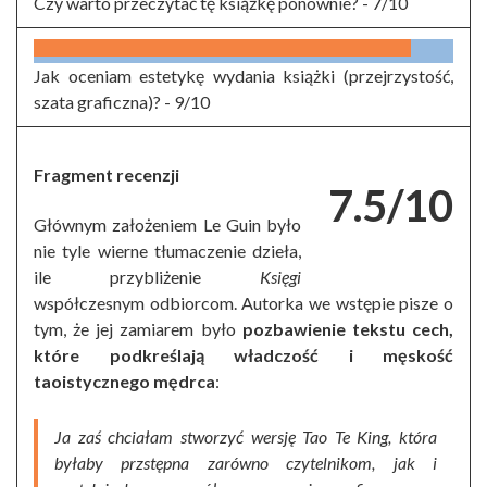
Czy warto przeczytać tę książkę ponownie? -
7/10
Jak oceniam estetykę wydania książki (przejrzystość,
szata graficzna)? -
9/10
Fragment recenzji
7.5/10
Głównym założeniem Le Guin było
nie tyle wierne tłumaczenie dzieła,
ile przybliżenie
Księgi
współczesnym odbiorcom. Autorka we wstępie pisze o
tym, że jej zamiarem było
pozbawienie tekstu cech,
które podkreślają władczość i męskość
taoistycznego mędrca
:
Ja zaś chciałam stworzyć wersję Tao Te King, która
byłaby przstępna zarówno czytelnikom, jak i