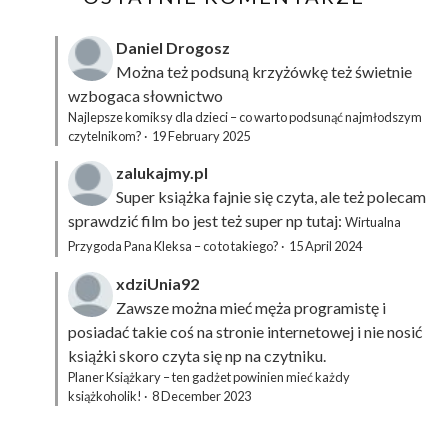
Daniel Drogosz
Można też podsuną
krzyżówkę
też świetnie
wzbogaca słownictwo
Najlepsze komiksy dla dzieci – co warto podsunąć najmłodszym
czytelnikom?
·
19 February 2025
zalukajmy.pl
Super książka fajnie się czyta, ale też polecam
sprawdzić film bo jest też super np tutaj:
Wirtualna
Przygoda Pana Kleksa – co to takiego?
·
15 April 2024
xdziUnia92
Zawsze można mieć męża programistę i
posiadać takie coś na stronie internetowej i nie nosić
książki skoro czyta się np na czytniku.
Planer Książkary – ten gadżet powinien mieć każdy
książkoholik!
·
8 December 2023