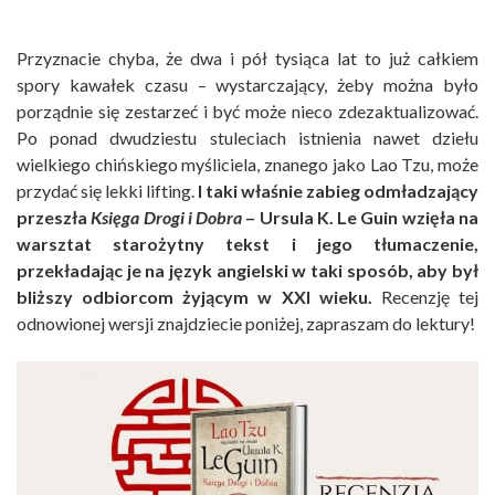
Przyznacie chyba, że dwa i pół tysiąca lat to już całkiem
spory kawałek czasu – wystarczający, żeby można było
porządnie się zestarzeć i być może nieco zdezaktualizować.
Po ponad dwudziestu stuleciach istnienia nawet dziełu
wielkiego chińskiego myśliciela, znanego jako Lao Tzu, może
przydać się lekki lifting.
I taki właśnie zabieg odmładzający
przeszła
Księga Drogi i Dobra
– Ursula K. Le Guin wzięła na
warsztat starożytny tekst i jego tłumaczenie,
przekładając je na język angielski w taki sposób, aby był
bliższy odbiorcom żyjącym w XXI wieku.
Recenzję tej
odnowionej wersji znajdziecie poniżej, zapraszam do lektury!