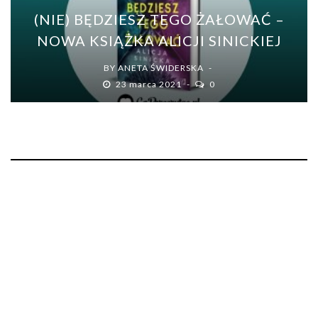
(NIE) BĘDZIESZ TEGO ŻAŁOWAĆ –
NOWA KSIĄŻKA ALICJI SINICKIEJ
BY
ANETA ŚWIDERSKA
23 marca 2021
0