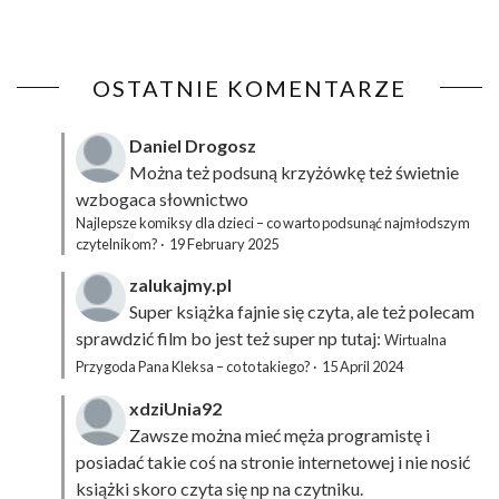
OSTATNIE KOMENTARZE
Daniel Drogosz
Można też podsuną
krzyżówkę
też świetnie
wzbogaca słownictwo
Najlepsze komiksy dla dzieci – co warto podsunąć najmłodszym
czytelnikom?
·
19 February 2025
zalukajmy.pl
Super książka fajnie się czyta, ale też polecam
sprawdzić film bo jest też super np tutaj:
Wirtualna
Przygoda Pana Kleksa – co to takiego?
·
15 April 2024
xdziUnia92
Zawsze można mieć męża programistę i
posiadać takie coś na stronie internetowej i nie nosić
książki skoro czyta się np na czytniku.