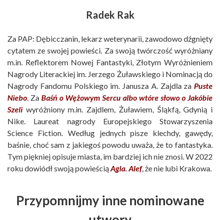
Radek Rak
Za PAP: Dębicczanin, lekarz weterynarii, zawodowo dźgnięty
cytatem ze swojej powieści. Za swoją twórczość wyróżniany
m.in. Reflektorem Nowej Fantastyki, Złotym Wyróżnieniem
Nagrody Literackiej im. Jerzego Żuławskiego i Nominacją do
Nagrody Fandomu Polskiego im. Janusza A. Zajdla za
Puste
Niebo
. Za
Baśń o Wężowym Sercu albo wtóre słowo o Jakóbie
Szeli
wyróżniony m.in. Zajdlem, Żuławiem, Śląkfą, Gdynią i
Nike. Laureat nagrody Europejskiego Stowarzyszenia
Science Fiction. Według jednych pisze klechdy, gawędy,
baśnie, choć sam z jakiegoś powodu uważa, że to fantastyka.
Tym piękniej opisuje miasta, im bardziej ich nie znosi. W 2022
roku dowiódł swoją powieścią
Agla. Alef
, że nie lubi Krakowa.
Przypomnijmy inne nominowane
utwory