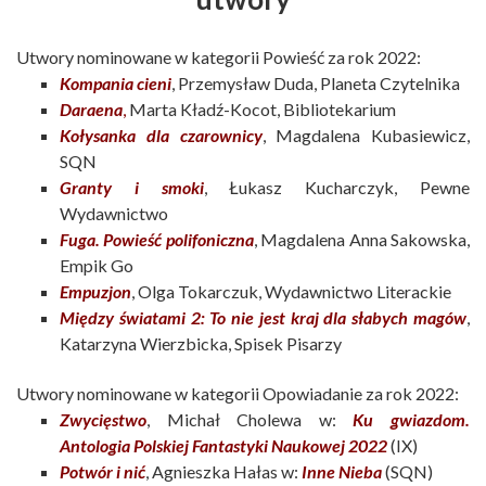
Utwory nominowane w kategorii Powieść za rok 2022:
Kompania cieni
, Przemysław Duda, Planeta Czytelnika​
Daraena
,
Marta Kładź-Kocot, Bibliotekarium​
Kołysanka dla czarownicy
, Magdalena Kubasiewicz,
SQN​
Granty i smoki
, Łukasz Kucharczyk, Pewne
Wydawnictwo​
Fuga. Powieść polifoniczna
, Magdalena Anna Sakowska,
Empik Go​
Empuzjon
, Olga Tokarczuk, Wydawnictwo Literackie​
Między światami 2: To nie jest kraj dla słabych magów
,
Katarzyna Wierzbicka, Spisek Pisarzy​
Utwory nominowane w kategorii Opowiadanie za rok 2022:
Zwycięstwo
, Michał Cholewa w:
Ku gwiazdom.
Antologia Polskiej Fantastyki Naukowej 2022
(IX)​
Potwór i nić
, Agnieszka Hałas w:
Inne Nieba
(SQN)​