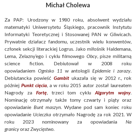
Michał Cholewa
Za PAP: Urodzony w 1980 roku, absolwent wydziału
matematyki Uniwersytetu Śląskiego, pracownik Instytutu
Informatyki Teoretycznej i Stosowanej PAN w Gliwicach.
Prywatnie działacz fandomu, uczestnik wielu konwentów,
członek sekcji literackiej Logrus. Jako miłośnik Haldemana,
Lema, Zelazny’ego i cyklu filmowego
Obcy
, pisze militarną
science fiction. Debiutował w 2008 roku
opowiadaniem
Ognisko 11
w antologii
Epidemie i zarazy
.
Debiutancka powieść
Gambit
ukazała się w 2012 r., rok
później
Punkt cięcia
, a w roku 2015 autor został laureatem
Nagrody za
Fortę
, trzeci tom cyklu
Algorytm wojny
.
Nominację otrzymały także tomy czwarty i piąty oraz
opowiadanie
Bunt maszyn
. Wydane pod sam koniec roku
opowiadanie
Ucieczka
otrzymało Nagrodę za rok 2021. W
roku 2023 nominowany za opowiadania
Na
granicy
oraz
Zwycięstwo
.