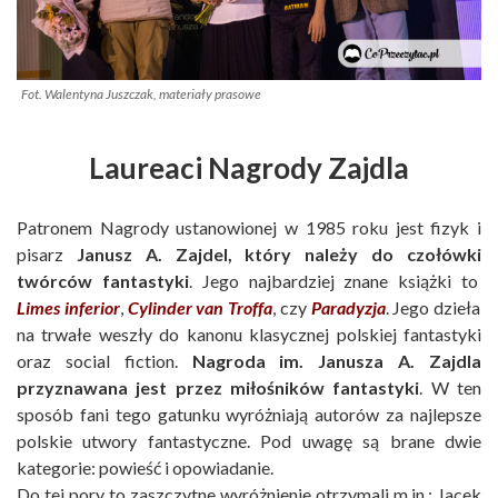
Fot. Walentyna Juszczak, materiały prasowe
Laureaci Nagrody Zajdla
Patronem Nagrody ustanowionej w 1985 roku jest fizyk i
pisarz
Janusz A. Zajdel, który należy do czołówki
twórców fantastyki
. Jego najbardziej znane książki to
Limes inferior
,
Cylinder van Troffa
, czy
Paradyzja
. Jego dzieła
na trwałe weszły do kanonu klasycznej polskiej fantastyki
oraz social fiction.
Nagroda im. Janusza A. Zajdla
przyznawana jest przez miłośników fantastyki
. W ten
sposób fani tego gatunku wyróżniają autorów za najlepsze
polskie utwory fantastyczne. Pod uwagę są brane dwie
kategorie: powieść i opowiadanie.
Do tej pory to zaszczytne wyróżnienie otrzymali m.in.: Jacek