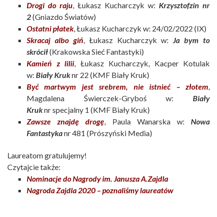
Drogi do raju
, Łukasz Kucharczyk w:
Krzysztofzin nr
2
(Gniazdo Światów)​
Ostatni płatek
, Łukasz Kucharczyk w: 24/02/2022 (IX)​
Skracaj albo giń
, Łukasz Kucharczyk w:
Ja bym to
skrócił
(Krakowska Sieć Fantastyki)​
Kamień z lilii
, Łukasz Kucharczyk, Kacper Kotulak
w:
Biały Kruk
nr 22 (KMF Biały Kruk)​
Być martwym jest srebrem, nie istnieć – złotem
,
Magdalena Świerczek-Gryboś w:
Biały
Kruk
nr specjalny 1 (KMF Biały Kruk)​
Zawsze znajdę drogę
, Paula Wanarska w:
Nowa
Fantastyka
nr 481 (Prószyński Media)​
Laureatom gratulujemy!
Czytajcie także:
Nominacje do Nagrody im. Janusza A.
Zajdla
Nagroda Zajdla 2020 – poznaliśmy laureatów