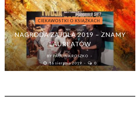
CIEKAWOSTKI O KSIĄŻKACH
NAGRODA ZAJDLA 2019 – ZNAMY
LAUREATÓW
BY
PAULINA ROSZKO
16 sierpnia 2019
0