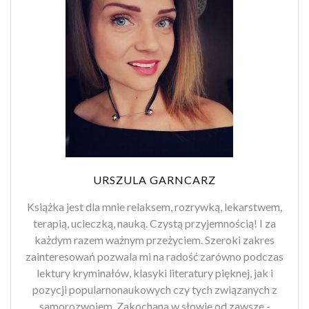
URSZULA GARNCARZ
Książka jest dla mnie relaksem, rozrywką, lekarstwem,
terapią, ucieczką, nauką. Czystą przyjemnością! I za
każdym razem ważnym przeżyciem. Szeroki zakres
zainteresowań pozwala mi na radość zarówno podczas
lektury kryminałów, klasyki literatury pięknej, jak i
pozycji popularnonaukowych czy tych związanych z
samorozwojem. Zakochana w słowie od zawsze -