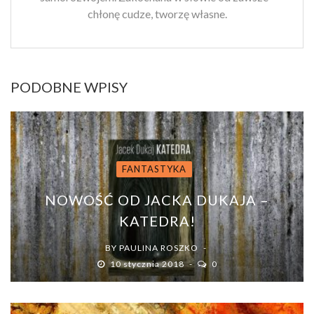
chłonę cudze, tworzę własne.
PODOBNE WPISY
FANTASTYKA
NOWOŚĆ OD JACKA DUKAJA –
KATEDRA!
BY
PAULINA ROSZKO
10 stycznia 2018
0