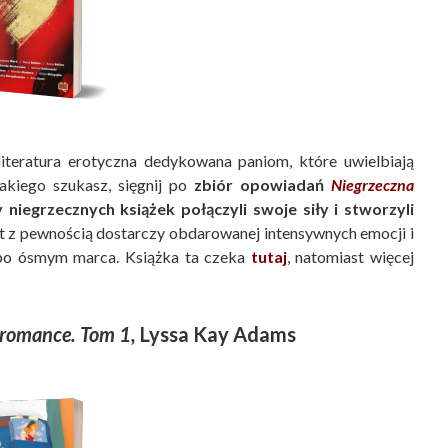
teratura erotyczna dedykowana paniom, które uwielbiają
takiego szukasz, sięgnij po
zbiór opowiadań
Niegrzeczna
 niegrzecznych książek połączyli swoje siły i stworzyli
t z pewnością dostarczy obdarowanej intensywnych emocji i
 po ósmym marca. Książka ta czeka
tutaj
, natomiast więcej
Bromance. Tom 1,
Lyssa Kay Adams