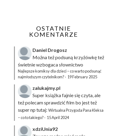
OSTATNIE
KOMENTARZE
Daniel Drogosz
Można też podsuną
krzyżówkę
też
świetnie wzbogaca słownictwo
Najlepsze komiksy dla dzieci – co warto podsunąć
najmłodszym czytelnikom?
·
19 February 2025
zalukajmy.pl
Super książka fajnie się czyta, ale
też polecam sprawdzić film bo jest też
super np tutaj:
Wirtualna Przygoda Pana Kleksa
– co to takiego?
·
15 April 2024
xdziUnia92