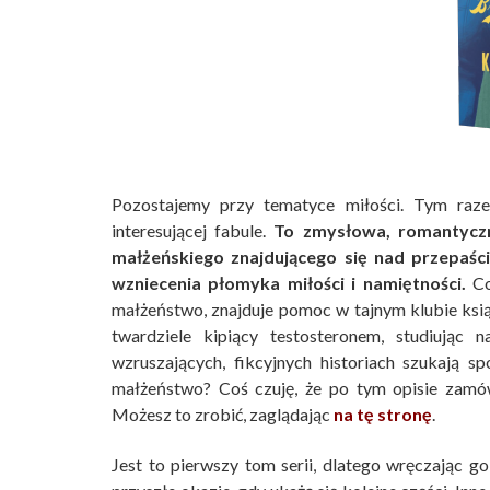
Pozostajemy przy tematyce miłości. Tym raz
interesującej fabule.
To zmysłowa, romantyczn
małżeńskiego znajdującego się nad przepa
wzniecenia płomyka miłości i namiętności.
Co
małżeństwo, znajduje pomoc w tajnym klubie książ
twardziele kipiący testosteronem, studiując n
wzruszających, fikcyjnych historiach szukają
małżeństwo? Coś czuję, że po tym opisie zamów
Możesz to zrobić, zaglądając
na tę stronę
.
Jest to pierwszy tom serii, dlatego wręczając g