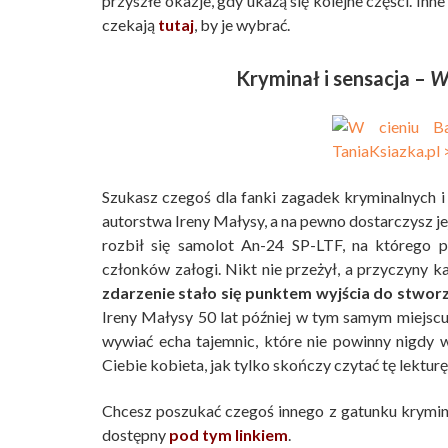
przyszłe okazje, gdy ukażą się kolejne części. Inn
czekają
tutaj
, by je wybrać.
Kryminał i sensacja –
W 
Szukasz czegoś dla fanki zagadek kryminalnych i
autorstwa Ireny Małysy, a na pewno dostarczysz jej
rozbił się samolot An-24 SP-LTF, na którego 
członków załogi. Nikt nie przeżył, a przyczyny ka
zdarzenie stało się punktem wyjścia do stworzen
Ireny Małysy 50 lat później w tym samym miejscu d
wywiać echa tajemnic, które nie powinny nigdy
Ciebie kobieta, jak tylko skończy czytać tę lekturę.
Chcesz poszukać czegoś innego z gatunku krymina
dostępny
pod tym linkiem
.