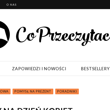
T
O NAS
ZAPOWIEDZI I NOWOŚCI
BESTSELLERY
JOWA
POMYSŁ NA PREZENT
PORADNIKI