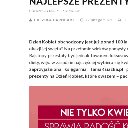
NAJLEPSZE PREZENTY
COPRZECZYTAC.PL
- PROMOCJE
URSZULA GARNCARZ
27 lutego 2021
0
Dzień Kobiet obchodzony jest już ponad 100 la
okazji jej święta? Na przełomie wieków pomysły e
Rajstopy przestały być jednak towarem luksusow
diety, więc w zasadzie najczęściej wybiera się kw
zaprzyjaźniona księgarnia TaniaKsiazka.pl
prezenty na Dzień Kobiet, które owszem – pach