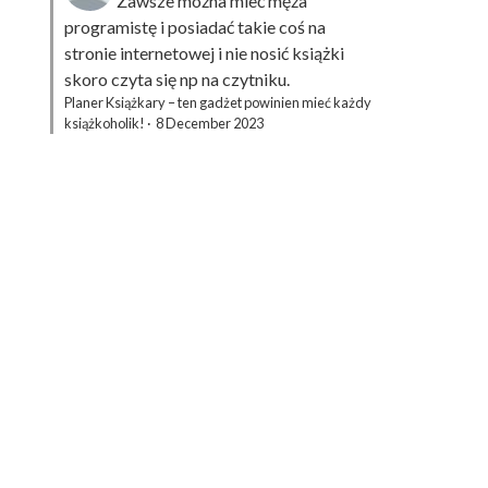
Zawsze można mieć męża
programistę i posiadać takie coś na
stronie internetowej i nie nosić książki
skoro czyta się np na czytniku.
Planer Książkary – ten gadżet powinien mieć każdy
książkoholik!
·
8 December 2023