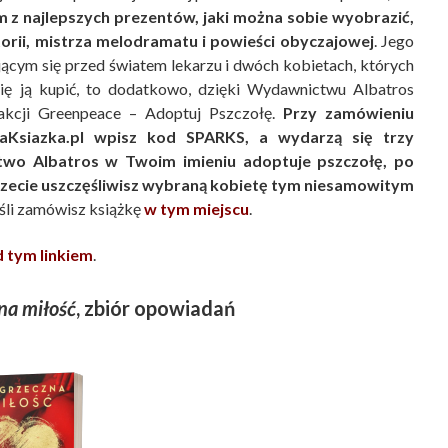
 z najlepszych prezentów, jaki można sobie wyobrazić,
orii, mistrza melodramatu i powieści obyczajowej
. Jego
jącym się przed światem lekarzu i dwóch kobietach, których
 się ją kupić, to dodatkowo, dzięki Wydawnictwu Albatros
akcji Greenpeace – Adoptuj Pszczołę.
Przy zamówieniu
iaKsiazka.pl wpisz kod SPARKS, a wydarzą się trzy
two Albatros w Twoim imieniu adoptuje pszczołę, po
trzecie uszczęśliwisz wybraną kobietę tym niesamowitym
eśli zamówisz książkę
w tym miejscu
.
 tym linkiem
.
na miłość
, zbiór opowiadań