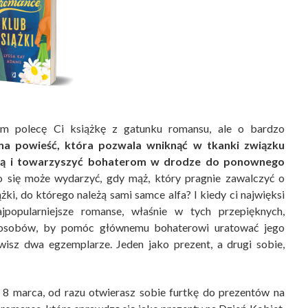
em polecę Ci książkę z gatunku romansu, ale o bardzo
a powieść, która pozwala wniknąć w tkanki związku
ścią i towarzyszyć bohaterom w drodze do ponownego
 się może wydarzyć, gdy mąż, który pragnie zawalczyć o
ki, do którego należą sami samce alfa? I kiedy ci najwięksi
ajpopularniejsze romanse, właśnie w tych przepięknych,
 sposobów, by pomóc głównemu bohaterowi uratować jego
isz dwa egzemplarze. Jeden jako prezent, a drugi sobie,
o 8 marca, od razu otwierasz sobie furtkę do prezentów na