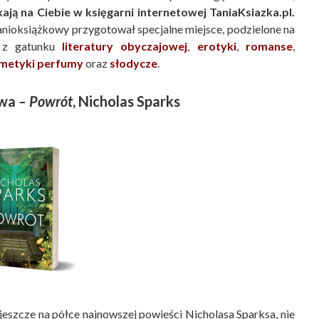
kają na Ciebie w księgarni internetowej TaniaKsiazka.pl.
 tanioksiążkowy przygotował specjalne miejsce, podzielone na
 z gatunku
literatury obyczajowej
,
erotyki
,
romanse
,
metyki perfumy
oraz
słodycze
.
owa
– Powrót
, Nicholas Sparks
a jeszcze na półce najnowszej powieści Nicholasa Sparksa, nie