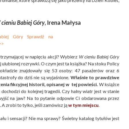
e romanse, które sprawdzą się jako prezenty na Dzień Kobiet,
cieniu Babiej Góry
, Irena Małysa
 trzymającej w napięciu akcji? Wybierz
W cieniu Babiej Góry
 ulubionej rozrywki. O czym jest ta książka? Na stoku Policy
pokładzie znajdowały się 53 osoby: 47 pasażerów oraz 6
tastrofy do dziś nie są wyjaśnione.
Właśnie to prawdziwe
ia fikcyjnej historii, opisanej w tej powieści.
W książce
ochodzi do kolejnej tragedii. Czy halny wiatr jest w stanie
 wyjść na jaw? Na to pytanie odpowie Ci obdarowana przez
 A zrobi to tylko, jeśli zamówisz ją
w tym miejscu
.
łu i sensacji? Nie ma sprawy? Świetny katalog tytułów jest