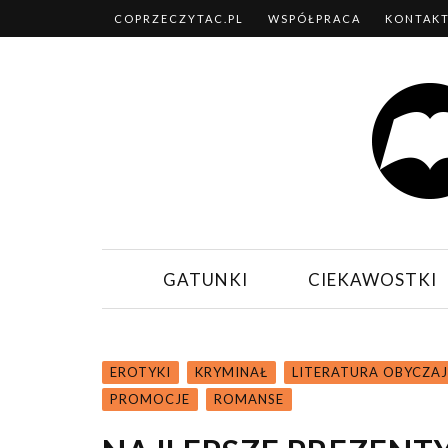
COPRZECZYTAC.PL
WSPÓŁPRACA
KONTAK
GATUNKI
CIEKAWOSTKI
EROTYKI
KRYMINAŁ
LITERATURA OBYCZA
PROMOCJE
ROMANSE