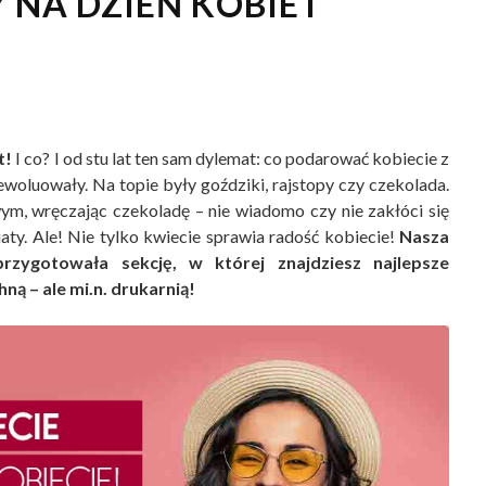
 NA DZIEŃ KOBIET
t!
I co? I od stu lat ten sam dylemat: co podarować kobiecie z
woluowały. Na topie były goździki, rajstopy czy czekolada.
ym, wręczając czekoladę – nie wiadomo czy nie zakłóci się
iaty. Ale! Nie tylko kwiecie sprawia radość kobiecie!
Nasza
 przygotowała sekcję, w której znajdziesz najlepsze
ną – ale mi.n. drukarnią!