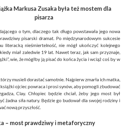
ążka Markusa Zusaka była też mostem dla
pisarza
ającego o tym, dlaczego tak długo powstawała jego nowa
prawdziwy pisarski dramat. Po międzynarodowym sukcesie
u literacką nieśmiertelność, nie mógł ukończyć kolejnego
kiedy miał zaledwie 19 lat. Nawet teraz, jak sam przyznaje,
żki”, wie, że mógłby ją pisać do końca życia i wciąż coś by w
którzy musieli dorastać samotnie. Najpierw zmarła ich matka,
 książki ojciec powraca i prosi synów, aby pomogli zbudować
zgadza, Clay. Chłopiec będzie chciał, żeby jego most był
yć żadna siła natury. Będzie go budował dla swojej rodziny i
wać nową przyszłość.
a – most prawdziwy i metaforyczny