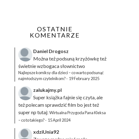
OSTATNIE
KOMENTARZE
Daniel Drogosz
Można też podsuną
krzyżówkę
też
świetnie wzbogaca słownictwo
Najlepsze komiksy dla dzieci – co warto podsunąć
najmłodszym czytelnikom?
·
19 February 2025
zalukajmy.pl
Super książka fajnie się czyta, ale
też polecam sprawdzić film bo jest też
super np tutaj:
Wirtualna Przygoda Pana Kleksa
– co to takiego?
·
15 April 2024
xdziUnia92