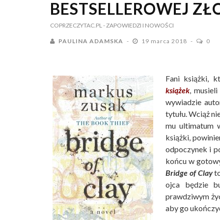
BESTSELLEROWEJ ZŁO
COPRZECZYTAC.PL
- ZAPOWIEDZI I NOWOŚCI
PAULINA ADAMSKA
19 marca 2018
0
Fani książki, 
książek
, musiel
wywiadzie auto
tytułu. Wciąż ni
mu ultimatum w
książki, powini
odpoczynek i po
końcu w gotowy
Bridge of Clay
t
ojca będzie 
prawdziwym życiu
aby go ukończy