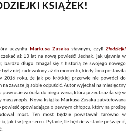
DZIEJKI KSIĄŻEK!
która uczyniła
Markusa Zusaka
sławnym, czyli
Złodziejki
i czekać aż 13 lat na nową powieść! Jednak, jak ujawnia w
r, bardzo długo zmagał się z historią ze swojego nowego
e był z niej zadowolony, aż do momentu, kiedy żona postawiła
 2016 roku, że jak po krótkiej przerwie nie powróci do
en na zawsze ją sobie odpuścić. Autor wyjechał na miesięczny
 powrocie wróciła do niego wena, która przeobraziła się w
 maszynopis. Nowa książka Markusa Zusaka zatytułowana
o powieść opowiadająca o pewnym chłopcu, który na prośbę
budował most. Ten most będzie powstawał zarówno w
, jak i w jego sercu. Pytanie, ile będzie w stanie poświęcić,
ć.