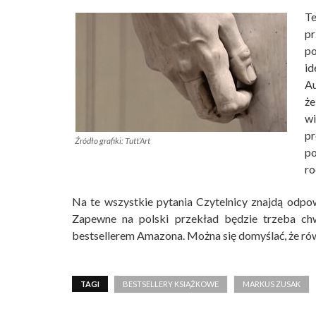
Te
pr
po
id
Au
że
wi
pr
Źródło grafiki: Tutt’Art
p
ro
Na te wszystkie pytania Czytelnicy znajdą odpow
Zapewne na polski przekład będzie trzeba chw
bestsellerem Amazona. Można się domyślać, że rów
TAGI
BESTSELLERY KSIĄŻKOWE
MARKUS ZUSAK