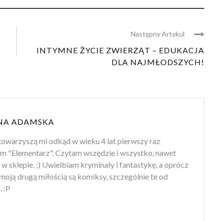
Następny Artykul
INTYMNE ŻYCIE ZWIERZĄT – EDUKACJA
DLA NAJMŁODSZYCH!
NA ADAMSKA
towarzyszą mi odkąd w wieku 4 lat pierwszy raz
m "Elementarz". Czytam wszędzie i wszystko, nawet
 w sklepie. ;) Uwielbiam kryminały i fantastykę, a oprócz
moją drugą miłością są komiksy, szczególnie te od
 :P