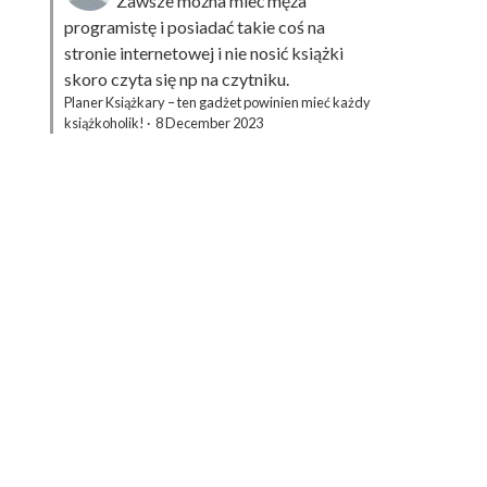
Zawsze można mieć męża
programistę i posiadać takie coś na
stronie internetowej i nie nosić książki
skoro czyta się np na czytniku.
Planer Książkary – ten gadżet powinien mieć każdy
książkoholik!
·
8 December 2023