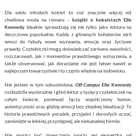
Dla wielu młodych kobiet to coś znacznie więcej niż
chwilowa moda na romans –
książki o hokeistach Elle
Kennedy
idealnie sprawdzają się nie tylko jako lektura na
deszczowe popołudnia. Każdy z głównych bohaterów serii
wnosi do fabuły nowe wyzwania, emocje oraz życiowe
prawdy. Czytelniczki mogą doświadczać zarówno wesołości,
rozczarowań, jak i momentów prawdziwego wzruszenia, a
także obserwować, jak dorastanie nie jest łatwe nawet w
najlepszym towarzystwie i to często właśnie na lodowisku.
Nie jestem w tym odosobniona.
Off-Campus
Elle Kennedy
rozbudziła wyobraźnię i głód lektur u tysięcy czytelniczek na
całym świecie, ponieważ łączy współczesny humor,
autentyczność oraz głębię emocji bez zbędnej idealizacji. To
historie prawdziwych porażek, przyjaźni i dorosłych uczuć,
zamknięte w lekkiej, przystępnej, ale niebanalnej formie.
Nie musisz być znawczynią sportu ani ekspertką od