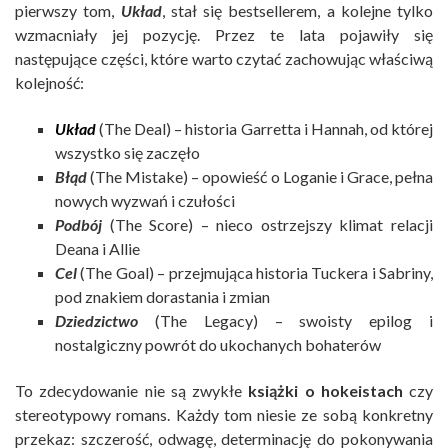
pierwszy tom,
Układ
, stał się bestsellerem, a kolejne tylko
wzmacniały jej pozycję. Przez te lata pojawiły się
następujące części, które warto czytać zachowując właściwą
kolejność:
Układ
(The Deal) – historia Garretta i Hannah, od której
wszystko się zaczęło
Błąd
(The Mistake) – opowieść o Loganie i Grace, pełna
nowych wyzwań i czułości
Podbój
(The Score) – nieco ostrzejszy klimat relacji
Deana i Allie
Cel
(The Goal) – przejmująca historia Tuckera i Sabriny,
pod znakiem dorastania i zmian
Dziedzictwo
(The Legacy) – swoisty epilog i
nostalgiczny powrót do ukochanych bohaterów
To zdecydowanie nie są zwykłe
książki o hokeistach
czy
stereotypowy romans. Każdy tom niesie ze sobą konkretny
przekaz: szczerość, odwagę, determinację do pokonywania