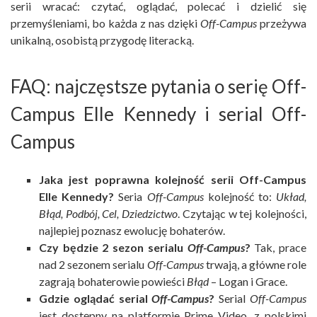
serii wracać: czytać, oglądać, polecać i dzielić się
przemyśleniami, bo każda z nas dzięki
Off-Campus
przeżywa
unikalną, osobistą przygodę literacką.
FAQ: najczęstsze pytania o serię Off-
Campus Elle Kennedy i serial Off-
Campus
Jaka jest poprawna kolejność serii Off-Campus
Elle Kennedy?
Seria
Off-Campus
kolejność to:
Układ,
Błąd, Podbój, Cel, Dziedzictwo
. Czytając w tej kolejności,
najlepiej poznasz ewolucję bohaterów.
Czy będzie 2 sezon serialu
Off-Campus
?
Tak, prace
nad 2 sezonem serialu
Off-Campus
trwają, a główne role
zagrają bohaterowie powieści
Błąd
– Logan i Grace.
Gdzie oglądać serial
Off-Campus
?
Serial
Off-Campus
jest dostępny na platformie Prime Video, z polskimi