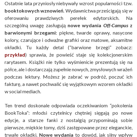
Ostatnie lata przyniosły niebywały wzrost popularności tzw.
booktokowych wznowień
. Wydawnictwa prześcigają się w
oferowaniu prawdziwych perełek edytorskich. Na
szczególną uwagę zasługują
nowe wydania
Off-Campus
z
barwionymi brzegami:
piękne, twarde oprawy, nasycone
kolory, czarujące i odważne grafiki oraz matowe, aksamitne
okładki. Tu każdy detal (“barwione brzegi” zobacz:
przykład
) sprawia, że powieść staje się kolekcjonerskim
rarytasem. Książki nie tylko wyśmienicie prezentują się na
półce, ale i dostarczają zupełnie nowych, zmysłowych wrażeń
podczas lektury. Możesz je zabrać w podróż, poczuć ich
fakturę, a nawet pochwalić się wyjątkowym wzorem okładki
w social mediach.
Ten trend doskonale odpowiada oczekiwaniom “pokolenia
BookToka”: młodsi czytelnicy chętniej sięgają po nowe
edycje, a starsze fanki z nostalgią przypominają sobie
pierwsze, miękkie tomy, dziś zastępowane przez eleganckie,
trwałe okładki.
Nowe wydania
to dowód, jak silny wpływ