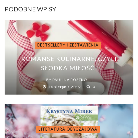
PODOBNE WPISY
BESTSELLERY I ZESTAWIENIA
ROMANSE KULINARNE, CZYLI
SŁODKA MIŁOŚĆ!
BY
PAULINA ROSZKO
16 sierpnia 2019
0
LITERATURA OBYCZAJOWA