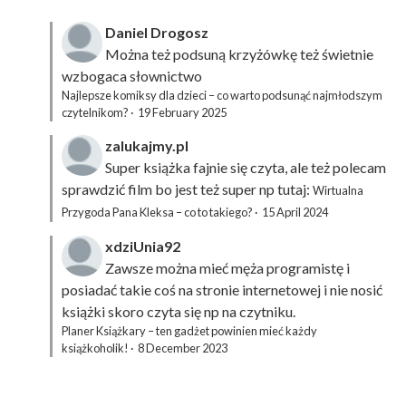
Daniel Drogosz
Można też podsuną
krzyżówkę
też świetnie
wzbogaca słownictwo
Najlepsze komiksy dla dzieci – co warto podsunąć najmłodszym
czytelnikom?
·
19 February 2025
zalukajmy.pl
Super książka fajnie się czyta, ale też polecam
sprawdzić film bo jest też super np tutaj:
Wirtualna
Przygoda Pana Kleksa – co to takiego?
·
15 April 2024
xdziUnia92
Zawsze można mieć męża programistę i
posiadać takie coś na stronie internetowej i nie nosić
książki skoro czyta się np na czytniku.
Planer Książkary – ten gadżet powinien mieć każdy
książkoholik!
·
8 December 2023