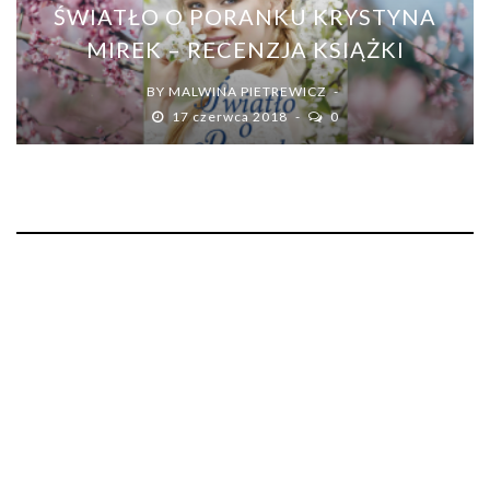
ŚWIATŁO O PORANKU KRYSTYNA
MIREK – RECENZJA KSIĄŻKI
BY
MALWINA PIETREWICZ
17 czerwca 2018
0