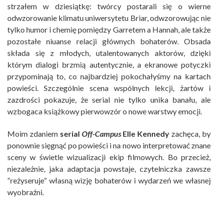
strzałem w dziesiątkę: twórcy postarali się o wierne
odwzorowanie klimatu uniwersytetu Briar, odwzorowując nie
tylko humor i chemię pomiędzy Garretem a Hannah, ale także
pozostałe niuanse relacji głównych bohaterów. Obsada
składa się z młodych, utalentowanych aktorów, dzięki
którym dialogi brzmią autentycznie, a ekranowe potyczki
przypominają to, co najbardziej pokochałyśmy na kartach
powieści. Szczególnie scena wspólnych lekcji, żartów i
zazdrości pokazuje, że serial nie tylko unika banału, ale
wzbogaca książkowy pierwowzór o nowe warstwy emocji.
Moim zdaniem
serial
Off-Campus
Elle Kennedy
zachęca, by
ponownie sięgnąć po powieści i na nowo interpretować znane
sceny w świetle wizualizacji ekip filmowych. Bo przecież,
niezależnie, jaka adaptacja powstaje, czytelniczka zawsze
“reżyseruje” własną wizję bohaterów i wydarzeń we własnej
wyobraźni.