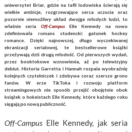
uniwersytet Briar, gdzie na tafli lodowiska ścierają się
wielkie ambicje, rozgrzewające serca uczucia oraz
pozornie niemożliwy układ dwojga młodych ludzi, to
właśnie seria
Off-Campus
Elle Kennedy
na nowo
zdefiniowała romans studencki: gatunek
hockey
romance
. Dzięki najnowszej, długo wyczekiwanej
ekranizacji serialowej
, te bestsellerowe książki
przeżywają dziś drugą młodość. Od pierwszych wydań,
przez booktokowe wznowienia, aż po telewizyjny
debiut. Historia Garretta i Hannah rozpala wyobraźnię
kolejnych czytelniczek i zdobywa coraz szersze grono
fanów. W erze TikToka i rozwoju platform
streamingowych nie sposób przejść obojętnie obok
książek o hokeistach Elle Kennedy
, które każdego roku
sięgają po nową publiczność.
Off-Campus
Elle Kennedy, jak seria