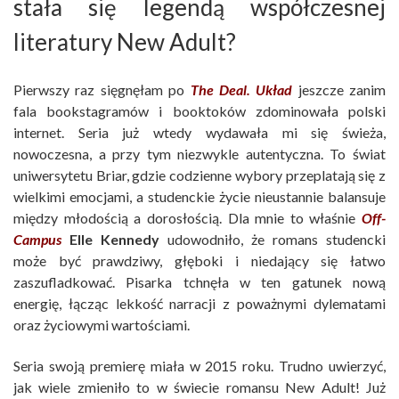
stała się legendą współczesnej
literatury New Adult?
Pierwszy raz sięgnęłam po
The Deal. Układ
jeszcze zanim
fala bookstagramów i booktoków zdominowała polski
internet. Seria już wtedy wydawała mi się świeża,
nowoczesna, a przy tym niezwykle autentyczna. To świat
uniwersytetu Briar, gdzie codzienne wybory przeplatają się z
wielkimi emocjami, a studenckie życie nieustannie balansuje
między młodością a dorosłością. Dla mnie to właśnie
Off-
Campus
Elle Kennedy
udowodniło, że romans studencki
może być prawdziwy, głęboki i niedający się łatwo
zaszufladkować. Pisarka tchnęła w ten gatunek nową
energię, łącząc lekkość narracji z poważnymi dylematami
oraz życiowymi wartościami.
Seria swoją premierę miała w 2015 roku. Trudno uwierzyć,
jak wiele zmieniło to w świecie romansu New Adult! Już