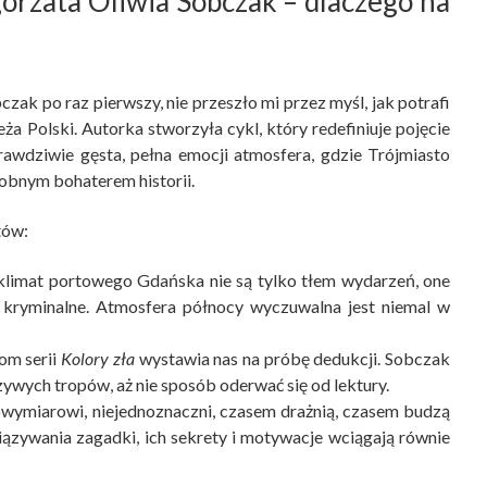
orzata Oliwia Sobczak – dlaczego na
zak po raz pierwszy, nie przeszło mi przez myśl, jak potrafi
 Polski. Autorka stworzyła cykl, który redefiniuje pojęcie
prawdziwie gęsta, pełna emocji atmosfera, gdzie Trójmiasto
osobnym bohaterem historii.
tów:
 klimat portowego Gdańska nie są tylko tłem wydarzeń, one
i kryminalne. Atmosfera północy wyczuwalna jest niemal w
om serii
Kolory zła
wystawia nas na próbę dedukcji. Sobczak
zywych tropów, aż nie sposób oderwać się od lektury.
wymiarowi, niejednoznaczni, czasem drażnią, czasem budzą
wiązywania zagadki, ich sekrety i motywacje wciągają równie