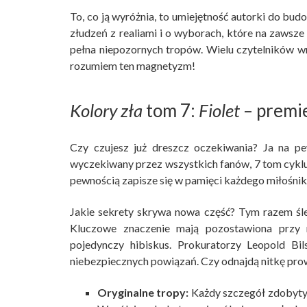
To, co ją wyróżnia, to umiejętność autorki do bu
złudzeń z realiami i o wyborach, które na zawsz
pełna niepozornych tropów. Wielu czytelników wra
rozumiem ten magnetyzm!
Kolory zła
tom 7:
Fiolet
– premie
Czy czujesz już dreszcz oczekiwania? Ja na p
wyczekiwany przez wszystkich fanów, 7 tom cykl
pewnością zapisze się w pamięci każdego miłośnik
Jakie sekrety skrywa nowa część? Tym razem śle
Kluczowe znaczenie mają pozostawiona przy n
pojedynczy hibiskus. Prokuratorzy Leopold Bi
niebezpiecznych powiązań. Czy odnajdą nitkę pro
Oryginalne tropy:
Każdy szczegół zdobyty 