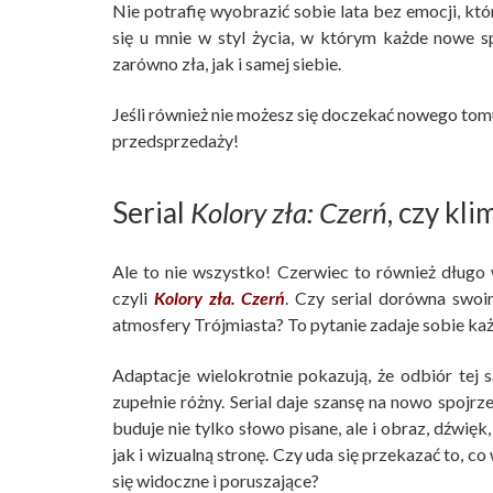
Nie potrafię wyobrazić sobie lata bez emocji, kt
się u mnie w styl życia, w którym każde nowe 
zarówno zła, jak i samej siebie.
Jeśli również nie możesz się doczekać nowego tom
przedsprzedaży!
Serial
Kolory zła: Czerń
, czy kl
Ale to nie wszystko! Czerwiec to również długo
czyli
Kolory zła. Czerń
. Czy serial dorówna swo
atmosfery Trójmiasta? To pytanie zadaje sobie ka
Adaptacje wielokrotnie pokazują, że odbiór tej 
zupełnie różny. Serial daje szansę na nowo spojrze
buduje nie tylko słowo pisane, ale i obraz, dźwię
jak i wizualną stronę. Czy uda się przekazać to, c
się widoczne i poruszające?