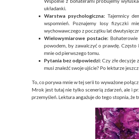
Wspólnie z bohaterami próbujemy wyłuska
układanki.
Warstwa psychologiczna:
Tajemnicy den
wspomnień. Poznajemy losy fizyczki mi
wychowawczego z początku lat dwutysięczn
Wielowymiarowe postacie:
Bohaterowie s
powodem, by zawalczyć o prawdę. Często ic
mnie od pierwszego tomu.
Pytania bez odpowiedzi:
Czy złe decyzje 
musi znaleźć swoje ujście? Po lekturze jeszcz
To, co porywa mnie w tej serii to wyważone połąc
Mrok jest tutaj nie tylko scenerią zdarzeń, ale i
przemyśleń. Lektura angażuje do tego stopnia, że tr