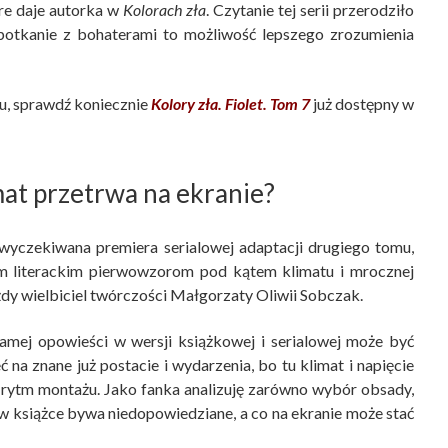
óre daje autorka w
Kolorach zła
. Czytanie tej serii przerodziło
spotkanie z bohaterami to możliwość lepszego zrozumienia
u, sprawdź koniecznie
Kolory zła. Fiolet. Tom 7
już dostępny w
imat przetrwa na ekranie?
 wyczekiwana premiera serialowej adaptacji drugiego tomu,
im literackim pierwowzorom pod kątem klimatu i mrocznej
żdy wielbiciel twórczości Małgorzaty Oliwii Sobczak.
samej opowieści w wersji książkowej i serialowej może być
ć na znane już postacie i wydarzenia, bo tu klimat i napięcie
k, rytm montażu. Jako fanka analizuję zarówno wybór obsady,
o w książce bywa niedopowiedziane, a co na ekranie może stać