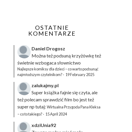
OSTATNIE
KOMENTARZE
Daniel Drogosz
Można też podsuną
krzyżówkę
też
świetnie wzbogaca słownictwo
Najlepsze komiksy dla dzieci – co warto podsunąć
najmłodszym czytelnikom?
·
19 February 2025
zalukajmy.pl
Super książka fajnie się czyta, ale
też polecam sprawdzić film bo jest też
super np tutaj:
Wirtualna Przygoda Pana Kleksa
– co to takiego?
·
15 April 2024
xdziUnia92