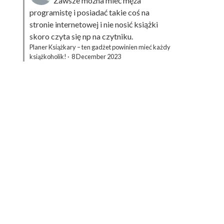
Zawsze można mieć męża
programistę i posiadać takie coś na
stronie internetowej i nie nosić książki
skoro czyta się np na czytniku.
Planer Książkary – ten gadżet powinien mieć każdy
książkoholik!
·
8 December 2023