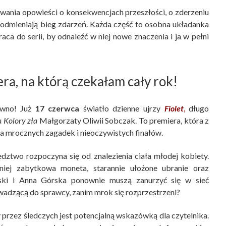
dowania opowieści o konsekwencjach przeszłości, o zderzeniu
e odmieniają bieg zdarzeń. Każda część to osobna układanka
ca do serii, by odnaleźć w niej nowe znaczenia i ja w pełni
ra, na którą czekałam cały rok!
ewno! Już
17 czerwca
światło dzienne ujrzy
Fiolet
,
długo
u
Kolory zła
Małgorzaty Oliwii Sobczak. To premiera, która z
a mrocznych zagadek i nieoczywistych finałów.
dztwo rozpoczyna się od znalezienia ciała młodej kobiety.
iej zabytkowa moneta, starannie ułożone ubranie oraz
lski i Anna Górska ponownie muszą zanurzyć się w sieć
wadzącą do sprawcy, zanim mrok się rozprzestrzeni?
przez śledczych jest potencjalną wskazówką dla czytelnika.