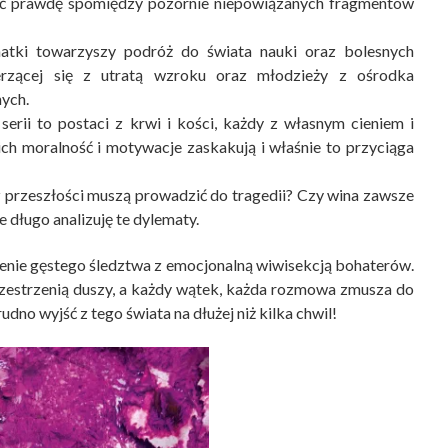
ć prawdę spomiędzy pozornie niepowiązanych fragmentów
atki towarzyszy podróż do świata nauki oraz bolesnych
erzącej się z utratą wzroku oraz młodzieży z ośrodka
ych.
erii to postaci z krwi i kości, każdy z własnym cieniem i
h moralność i motywacje zaskakują i właśnie to przyciąga
z przeszłości muszą prowadzić do tragedii? Czy wina zawsze
e długo analizuję te dylematy.
zenie gęstego śledztwa z emocjonalną wiwisekcją bohaterów.
 przestrzenią duszy, a każdy wątek, każda rozmowa zmusza do
udno wyjść z tego świata na dłużej niż kilka chwil!