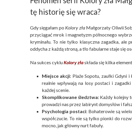
Fenomen serii Kolory zła Małg
tę historię się wraca?
Gdy sięgałam po
Kolory zła
Małgorzaty Oliwii Sobc
przyciągać mrok i magnetyzm północnego wybrzeża
kryminału. To nie tylko klasyczna zagadka, ale 
oddycha z każdą stroną, a tło fabularne staje się 
Na sukces cyklu
Kolory zła
składa się kilka elemen
Miejsce akcji:
Plaże Sopotu, zaułki Gdyni i
realnie wpływają na losy postaci i zagadk
każdej scenie.
Skomplikowane śledztwa:
Każdy kolejny t
prowadzi nas przez labirynt domysłów i fałs
Psychologia postaci:
Bohaterowie są wielo
współczucie. To nie są tylko pionki do roz
mocno, jak główny nurt fabuły.