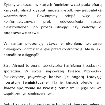
Żyjemy w czasach, w których
feminizm wciąż pada ofiarą
karykaturalnych dysput
i nieustannie odbijany jest
paletką
whataboutismu.
Powinnyśmy odejść więc od
konformistycznych prób udowodnienia naszej
nieszkodliwości, po prostu istniejąc,
czy walcząc o
podstawowe prawa.
W zamian
proponuję stawanie okoniem,
tworzenie
niewygody i odrzucenie lęku przed konfrontacją.
Ale w jaki
sposób to osiągnąć?
Sara Ahmed to znana teoretyczka feminizmu i badaczka
społeczna. W swojej najnowszej książce
Przewodnik
feministycznej psujzabawy
kontynuuje bogatą tradycję
literatury feministycznej.
Na jej łamach oferuje nam
świeże spojrzenie na kwestię feminizmu
i jego roli we
współczesnym społeczeństwie.
Autorka stawia bowiem tezę, że
bycie tytułową
psujzabawą