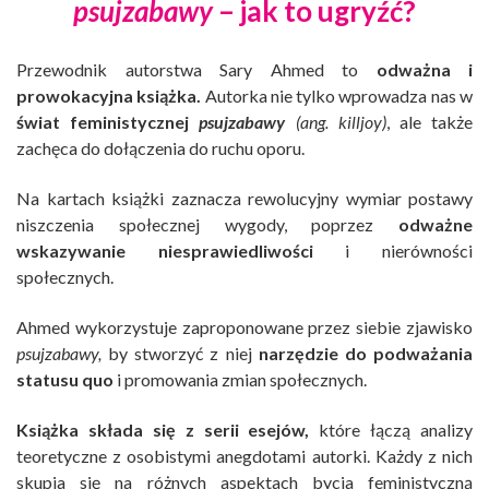
psujzabawy
– jak to ugryźć?
Przewodnik autorstwa Sary Ahmed to
odważna i
prowokacyjna książka.
Autorka nie tylko wprowadza nas w
świat feministycznej
psujzabawy
(ang. killjoy)
, ale także
zachęca do dołączenia do ruchu oporu.
Na kartach książki zaznacza rewolucyjny wymiar postawy
niszczenia społecznej wygody, poprzez
odważne
wskazywanie niesprawiedliwości
i nierówności
społecznych.
Ahmed wykorzystuje zaproponowane przez siebie zjawisko
psujzabawy,
by stworzyć z niej
narzędzie do
podważania
statusu quo
i promowania zmian społecznych.
Książka składa się z serii esejów,
które łączą analizy
teoretyczne z osobistymi anegdotami autorki. Każdy z nich
skupia się na różnych aspektach bycia feministyczną