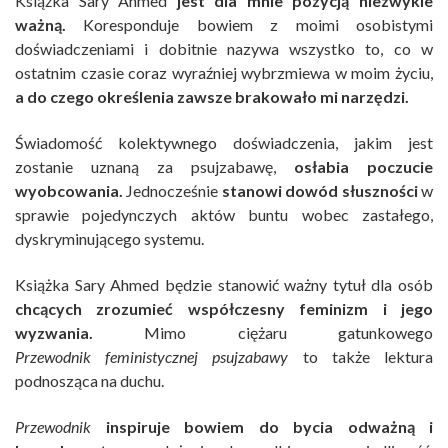
Książka Sary Ahmed
jest dla mnie pozycją niezwykle
ważną.
Koresponduje bowiem z moimi osobistymi
doświadczeniami i dobitnie nazywa wszystko to, co w
ostatnim czasie coraz wyraźniej wybrzmiewa w moim życiu,
a do czego określenia zawsze brakowało mi narzędzi.
Świadomość kolektywnego doświadczenia, jakim jest
zostanie uznaną za psujzabawę,
osłabia poczucie
wyobcowania.
Jednocześnie
stanowi dowód słuszności
w
sprawie pojedynczych aktów buntu wobec zastałego,
dyskryminującego systemu.
Książka Sary Ahmed będzie stanowić ważny tytuł dla osób
chcących zrozumieć współczesny feminizm i jego
wyzwania.
Mimo ciężaru gatunkowego
Przewodnik feministycznej psujzabawy
to także lektura
podnosząca na duchu.
Przewodnik
inspiruje bowiem do bycia odważną i