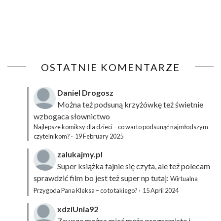
OSTATNIE KOMENTARZE
Daniel Drogosz
Można też podsuną
krzyżówkę
też świetnie
wzbogaca słownictwo
Najlepsze komiksy dla dzieci – co warto podsunąć najmłodszym
czytelnikom?
·
19 February 2025
zalukajmy.pl
Super książka fajnie się czyta, ale też polecam
sprawdzić film bo jest też super np tutaj:
Wirtualna
Przygoda Pana Kleksa – co to takiego?
·
15 April 2024
xdziUnia92
Zawsze można mieć męża programistę i