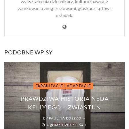
wykształcenia dziennikarz, kulturoznawca, z
zamiłowania żongler słowami, głaskacz kotów i
okładek.
PODOBNE WPISY
EKRANIZACJE I ADAPTACJE
PRAWDZIWA HISTORIA NEDA
KELLY’EGO – ZWIASTUN
BY
PAULINA ROSZKO
6 grudnia 2019
0