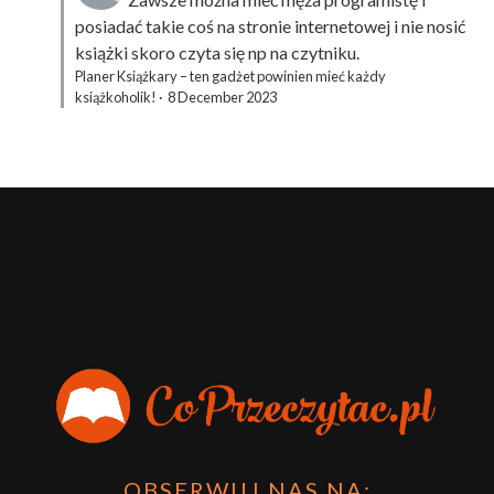
posiadać takie coś na stronie internetowej i nie nosić
książki skoro czyta się np na czytniku.
Planer Książkary – ten gadżet powinien mieć każdy
książkoholik!
·
8 December 2023
OBSERWUJ NAS NA: