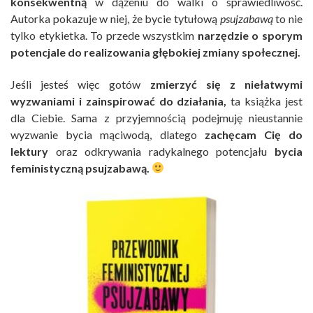
konsekwentną
w dążeniu do walki o sprawiedliwość.
Autorka pokazuje w niej, że bycie tytułową
psujzabawą
to nie
tylko etykietka. To przede wszystkim
narzędzie o sporym
potencjale do realizowania głębokiej zmiany społecznej.
Jeśli jesteś więc gotów
zmierzyć się z niełatwymi
wyzwaniami i zainspirować do działania,
ta książka jest
dla Ciebie. Sama z przyjemnością podejmuję nieustannie
wyzwanie bycia mąciwodą, dlatego
zachęcam Cię do
lektury
oraz odkrywania radykalnego potencjału
bycia
feministyczną psujzabawą.