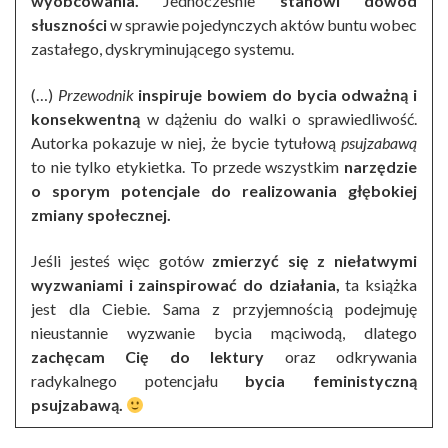
wyobcowania.
Jednocześnie
stanowi dowód
słuszności
w sprawie pojedynczych aktów buntu wobec
zastałego, dyskryminującego systemu.
(…)
Przewodnik
inspiruje bowiem do bycia odważną i
konsekwentną
w dążeniu do walki o sprawiedliwość.
Autorka pokazuje w niej, że bycie tytułową
psujzabawą
to nie tylko etykietka. To przede wszystkim
narzędzie
o sporym potencjale do realizowania głębokiej
zmiany społecznej.
Jeśli jesteś więc gotów
zmierzyć się z niełatwymi
wyzwaniami i zainspirować do działania,
ta książka
jest dla Ciebie. Sama z przyjemnością podejmuję
nieustannie wyzwanie bycia mąciwodą, dlatego
zachęcam Cię do lektury
oraz odkrywania
radykalnego potencjału
bycia feministyczną
psujzabawą.