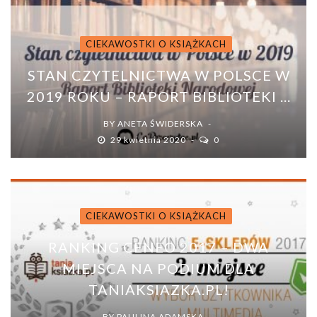
CIEKAWOSTKI O KSIĄŻKACH
STAN CZYTELNICTWA W POLSCE W
2019 ROKU – RAPORT BIBLIOTEKI ...
BY
ANETA ŚWIDERSKA
29 kwietnia 2020
0
CIEKAWOSTKI O KSIĄŻKACH
RANKING CENEO 2017 – DWA
MIEJSCA NA PODIUM DLA
TANIAKSIAZKA.PL!
BY
PAULINA ADAMSKA