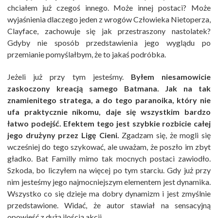
chciałem już czegoś innego. Może innej postaci? Może
wyjaśnienia dlaczego jeden z wrogów Człowieka Nietoperza,
Clayface, zachowuje się jak przestraszony nastolatek?
Gdyby nie sposób przedstawienia jego wyglądu po
przemianie pomyślałbym, że to jakaś podróbka.
Jeżeli już przy tym jesteśmy.
Byłem niesamowicie
zaskoczony kreacją samego Batmana. Jak na tak
znamienitego stratega, a do tego paranoika, który nie
ufa praktycznie nikomu, daje się wszystkim bardzo
łatwo podejść. Efektem tego jest szybkie rozbicie całej
jego drużyny przez Ligę Cieni.
Zgadzam się, że mogli się
wcześniej do tego szykować, ale uważam, że poszło im zbyt
gładko. Bat Familly mimo tak mocnych postaci zawiodło.
Szkoda, bo liczyłem na więcej po tym starciu. Gdy już przy
nim jesteśmy jego najmocniejszym elementem jest dynamika.
Wszystko co się dzieje ma dobry dynamizm i jest zmyślnie
przedstawione. Widać, że autor stawiał na sensacyjną
opowieść z dużą ilością akcji.