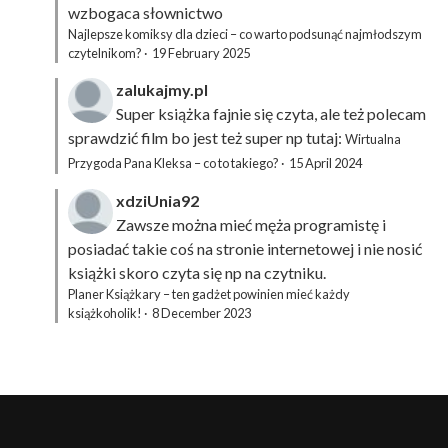
wzbogaca słownictwo
Najlepsze komiksy dla dzieci – co warto podsunąć najmłodszym
czytelnikom?
·
19 February 2025
zalukajmy.pl
Super książka fajnie się czyta, ale też polecam
sprawdzić film bo jest też super np tutaj:
Wirtualna
Przygoda Pana Kleksa – co to takiego?
·
15 April 2024
xdziUnia92
Zawsze można mieć męża programistę i
posiadać takie coś na stronie internetowej i nie nosić
książki skoro czyta się np na czytniku.
Planer Książkary – ten gadżet powinien mieć każdy
książkoholik!
·
8 December 2023