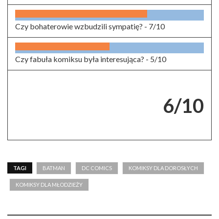
Czy bohaterowie wzbudzili sympatię? -
7/10
Czy fabuła komiksu była interesująca? -
5/10
6/10
TAGI
BATMAN
DC COMICS
KOMIKSY DLA DOROSŁYCH
KOMIKSY DLA MŁODZIEŻY