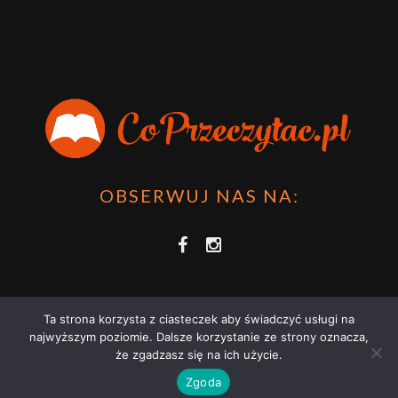
OBSERWUJ NAS NA:
Ta strona korzysta z ciasteczek aby świadczyć usługi na
najwyższym poziomie. Dalsze korzystanie ze strony oznacza,
że zgadzasz się na ich użycie.
COPRZECZYTAĆ.PL 2021 | STRONA WYKORZYSTUJE PLIKI COOKIES |
Zgoda
ZAPOZNAJ SIĘ Z
POLITYKĄ PRYWATNOŚCI