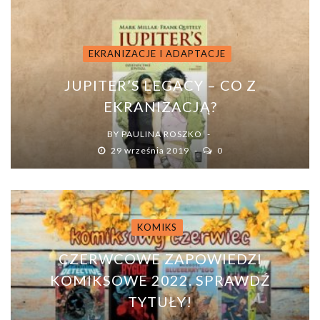
EKRANIZACJE I ADAPTACJE
JUPITER’S LEGACY – CO Z
EKRANIZACJĄ?
BY
PAULINA ROSZKO
29 września 2019
0
KOMIKS
CZERWCOWE ZAPOWIEDZI
KOMIKSOWE 2022. SPRAWDŹ
TYTUŁY!